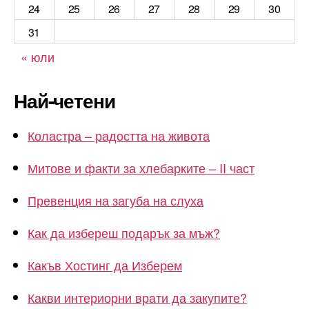
24
25
26
27
28
29
30
31
« юли
Най-четени
Коластра – радостта на живота
Митове и факти за хлебарките – II част
Превенция на загуба на слуха
Как да избереш подарък за мъж?
Какъв Хостинг да Изберем
Какви интериорни врати да закупите?