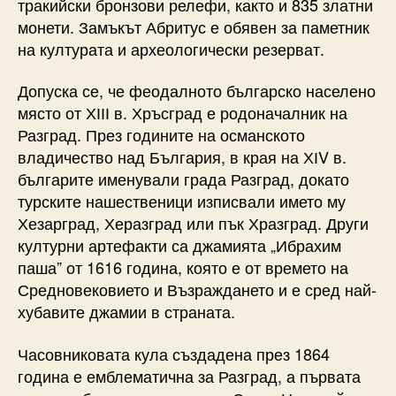
тракийски бронзови релефи, както и 835 златни
монети. Замъкът Абритус е обявен за паметник
на културата и археологически резерват.
Допуска се, че феодалното българско населено
място от ХІІІ в. Хръсград е родоначалник на
Разград. През годините на османското
владичество над България, в края на ХІV в.
българите именували града Разград, докато
турските нашественици изписвали името му
Хезарград, Херазград или пък Хразград. Други
културни артефакти са джамията „Ибрахим
паша” от 1616 година, която е от времето на
Средновековието и Възраждането и е сред най-
хубавите джамии в страната.
Часовниковата кула създадена през 1864
година е емблематична за Разград, а първата