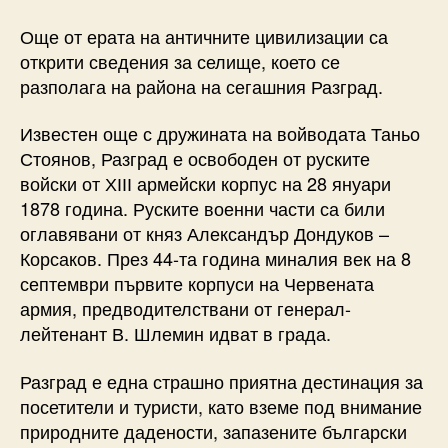
Още от ерата на античните цивилизации са
открити сведения за селище, което се
разполага на района на сегашния Разград.
Известен още с дружината на войводата Таньо
Стоянов, Разград е освободен от руските
войски от ХІІІ армейски корпус на 28 януари
1878 година. Руските военни части са били
оглавявани от княз Александър Дондуков –
Корсаков. През 44-та година миналия век на 8
септември първите корпуси на Червената
армия, предводителствани от генерал-
лейтенант В. Шлемин идват в града.
Разград е една страшно приятна дестинация за
посетители и туристи, като вземе под внимание
природните дадености, запазените български