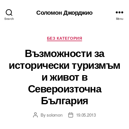
Соломон Джорджио
Search
Menu
Categories
БЕЗ КАТЕГОРИЯ
Възможности за
исторически туризмъм
и живот в
Североизточна
България
By
solomon
19.05.2013
Post
Post
author
date