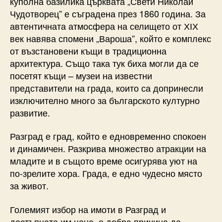
куполна базилика църквата „Свети Николай
Чудотворец” е съградена през 1860 година. За
автентичната атмосфера на селището от ХІХ
век навява спомени „Вароша”, който е комплекс
от възстановени къщи в традиционна
архитектура. Също така тук биха могли да се
посетят къщи – музеи на известни
представители на града, които са допринесли
изключително много за българското културно
развитие.
Разград е град, който е едновременно спокоен
и динамичен. Разкрива множество атракции на
младите и в същото време осигурява уют на
по-зрелите хора. Града, е едно чудесно място
за живот.
Големият избор на имоти в Разград и
достъпната им цена, е добра причина да