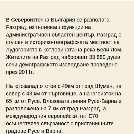
В Североизточна България се разполага
Разград, изпълняващ функции на
административен областен център. Разград е
сгушен в историко-географската местност на
Лудогорието в котловината на река Бели Лом.
Жителите на Разград наброяват 33 880 души
сочи демографското изследване проведено
през 2011г.
На югозапад отстои с 49км от град Шумен, на
север с 43 км от Търговище, а на югоизток на
65 км от Русе. Влаковата линия Русе-Варна е
разположена на 7 км от град Разград, а
международния европейски път Е70
осъществява свързаност с пристанищните
градове Русе и Варна.