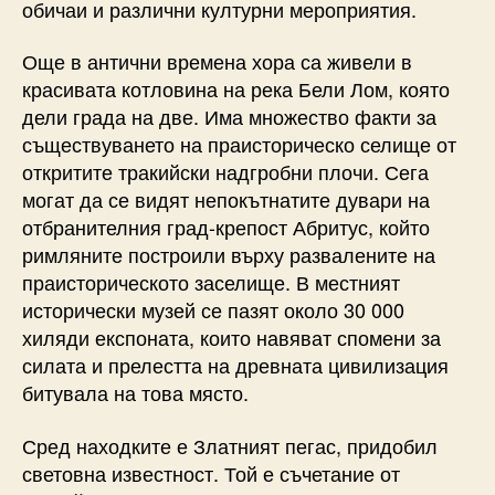
обичаи и различни културни мероприятия.
Още в антични времена хора са живели в
красивата котловина на река Бели Лом, която
дели града на две. Има множество факти за
съществуването на праисторическо селище от
откритите тракийски надгробни плочи. Сега
могат да се видят непокътнатите дувари на
отбранителния град-крепост Абритус, който
римляните построили върху развалените на
праисторическото заселище. В местният
исторически музей се пазят около 30 000
хиляди експоната, които навяват спомени за
силата и прелестта на древната цивилизация
битувала на това място.
Сред находките е Златният пегас, придобил
световна известност. Той е съчетание от