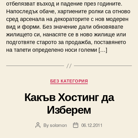
отбелязват възход и падение през годините.
Напоследък обаче, хартиените ролки са отново
сред арсенала на декораторите с нов модерен
вид и форми. Без значение дали обновявате
жилището си, нанасяте се в ново жилище или
подготвяте старото за продажба, поставянето
на тапети определено носи големи […]
Categories
БЕЗ КАТЕГОРИЯ
Какъв Хостинг да
Изберем
By
solomon
06.12.2011
Post
Post
author
date