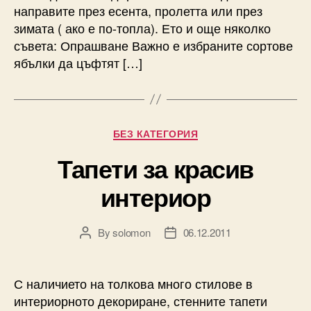
направите през есента, пролетта или през
зимата ( ако е по-топла). Ето и още няколко
съвета: Опрашване Важно е избраните сортове
ябълки да цъфтят […]
Categories
БЕЗ КАТЕГОРИЯ
Тапети за красив
интериор
By
solomon
06.12.2011
Post
Post
author
date
С наличието на толкова много стилове в
интериорното декориране, стенните тапети