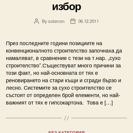
избор
By
solomon
06.12.2011
Post
Post
author
date
През последните години позициите на
конвенционалното строителство започнаха да
намаляват, в сравнение с тези на т.нар. „сухо
строителство”.Съществуват много причини за
този факт, но най-основната от тях е
реновирането на стари къщи и сгради бързо и
лесно. Системите за сухо строителство се
състоят от определен брой елементи, но най-
важният от тях е гипсокартона. Това е […]
Categories
БЕЗ КАТЕГОРИЯ