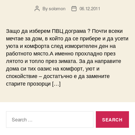
By
solomon
06.12.2011
Post
Post
author
date
Защо да изберем ПВЦ дограма ? Почти всеки
мечтае за дом, в който да се прибере и да усети
уюта и комфорта след изморителен ден на
работното място.А именно прохладно през
лятото и топло през зимата. За да направите
дома си тих оазис на комфорт, уют и
спокойствие – достатъчно е да замените
старите прозорци […]
Search
for: