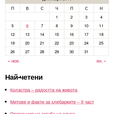
П
В
С
Ч
П
С
Н
1
2
3
4
5
6
7
8
9
10
11
12
13
14
15
16
17
18
19
20
21
22
23
24
25
26
27
28
29
30
31
« ное.
ян. »
Най-четени
Коластра – радостта на живота
Митове и факти за хлебарките – II част
Превенция на загуба на слуха