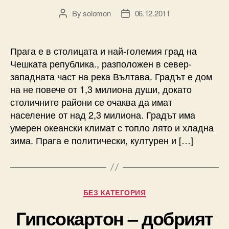
By
solomon
06.12.2011
Post
Post
author
date
Прага е в столицата и най-големия град на
Чешката република., разположен в север-
западната част на река Вълтава. Градът е дом
на не повече от 1,3 милиона души, докато
столичните райони се очаква да имат
население от над 2,3 милиона. Градът има
умерен океански климат с топло лято и хладна
зима. Прага е политически, културен и […]
Categories
БЕЗ КАТЕГОРИЯ
Гипсокартон – добрият