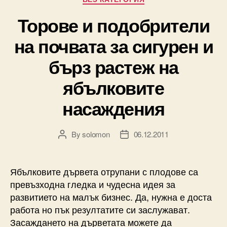
Торове и подобрители
на почвата за сигурен и
бърз растеж на
ябълковите
насаждения
By
solomon
06.12.2011
Post
Post
author
date
Ябълковите дървета отрупани с плодове са
превъзходна гледка и чудесна идея за
развитието на малък бизнес. Да, нужна е доста
работа но пък резултатите си заслужават.
Засаждането на дърветата можете да