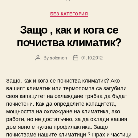
Categories
БЕЗ КАТЕГОРИЯ
Защо , как и кога се
почиства климатик?
By
solomon
01.10.2012
Post
Post
author
date
Защо, как и кога се почиства климатик? Ако
вашият климатик или термопомпа са загубили
своя капацитет на охлаждане трябва да бъдат
почистени. Как да определите капацитета,
мощността на охлаждане на климатика, ако
работи, но не достатъчно, за да охлади вашия
дом явно е нужна профилактика. Защо
почистваме нашите климатици ? Прах и частици