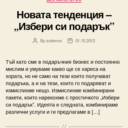
Новата тенденция –
„Избери си подарък”
By
solomon
01.10.2012
Post
Post
author
date
Тъй като сме в подаръчния бизнес и постоянно
мислим и умуваме какво ще се хареса на
хората, но не само на тези които получават
подаръка, а и на тези, които го подаряват и
измислихме нещо. Измислихме комбинирани
пакети, които нарекохме с простичкото „Избери
си подарък”. Идеята е следната, комбинираме
различни услуги и ги предлагаме в […]