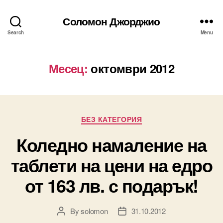
Соломон Джорджио
Search
Menu
Месец:
октомври 2012
Categories
БЕЗ КАТЕГОРИЯ
Коледно намаление на
таблети на цени на едро
от 163 лв. с подарък!
By
solomon
31.10.2012
Post
Post
author
date