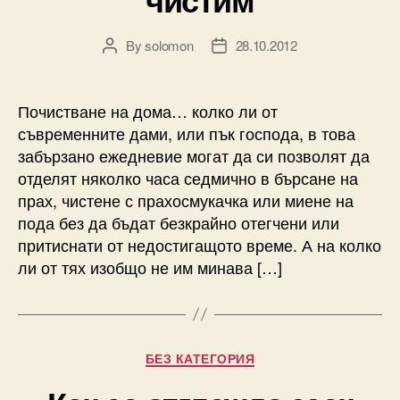
By
solomon
28.10.2012
Post
Post
author
date
Почистване на дома… колко ли от
съвременните дами, или пък господа, в това
забързано ежедневие могат да си позволят да
отделят няколко часа седмично в бърсане на
прах, чистене с прахосмукачка или миене на
пода без да бъдат безкрайно отегчени или
притиснати от недостигащото време. А на колко
ли от тях изобщо не им минава […]
Categories
БЕЗ КАТЕГОРИЯ