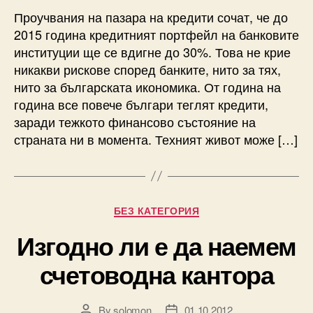
Проучвания на пазара на кредити сочат, че до
2015 година кредитният портфейл на банковите
институции ще се вдигне до 30%. Това не крие
никакви рискове според банките, нито за тях,
нито за българската икономика. От година на
година все повече българи теглят кредити,
заради тежкото финансово състояние на
страната ни в момента. Техният живот може […]
Categories
БЕЗ КАТЕГОРИЯ
Изгодно ли е да наемем
счетоводна кантора
By
solomon
01.10.2012
Post
Post