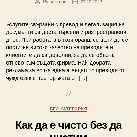
By
solomon
29.10.2012
Post
Post
author
date
Услугите свързани с превод и легализация на
документи са доста търсени и разпространени
днес. При работата в този бранш се цели да се
постигне високо качество на преводите и
клиентите да са доволни, за да се обърнат
отново към същата фирма. Най-добрата
реклама за всяка една агенция по преводи от
чужд език е препоръката от […]
Categories
БЕЗ КАТЕГОРИЯ
Как да е чисто без да
чистим