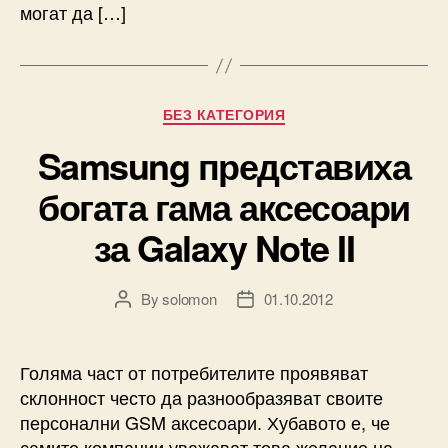
могат да […]
Categories
БЕЗ КАТЕГОРИЯ
Samsung представиха
богата гама аксесоари
за Galaxy Note II
By
solomon
01.10.2012
Post
Post
author
date
Голяма част от потребителите проявяват
склонност често да разнообразяват своите
персонални GSM аксесоари. Хубавото е, че
самите компании уважават това желание на