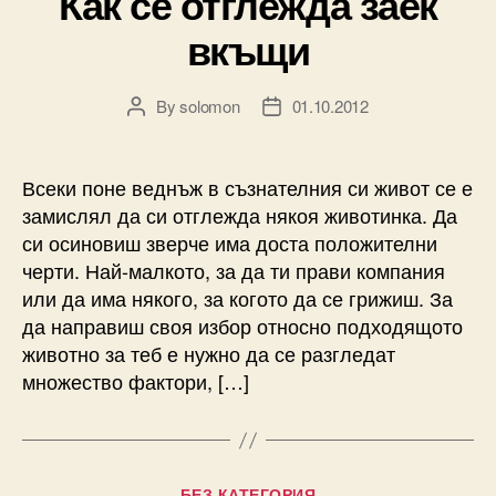
Как се отглежда заек
вкъщи
By
solomon
01.10.2012
Post
Post
author
date
Всеки поне веднъж в съзнателния си живот се е
замислял да си отглежда някоя животинка. Да
си осиновиш зверче има доста положителни
черти. Най-малкото, за да ти прави компания
или да има някого, за когото да се грижиш. За
да направиш своя избор относно подходящото
животно за теб е нужно да се разгледат
множество фактори, […]
Categories
БЕЗ КАТЕГОРИЯ