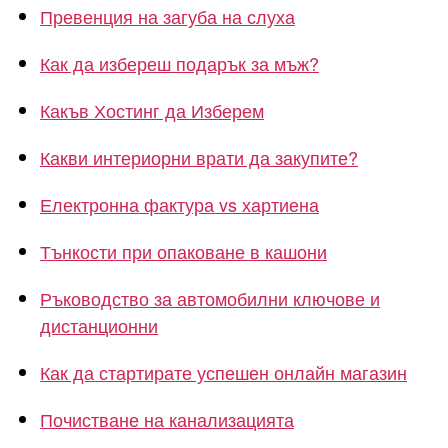
Превенция на загуба на слуха
Как да избереш подарък за мъж?
Какъв Хостинг да Изберем
Какви интериорни врати да закупите?
Електронна фактура vs хартиена
Тънкости при опаковане в кашони
Ръководство за автомобилни ключове и
дистанционни
Как да стартирате успешен онлайн магазин
Почистване на канализацията