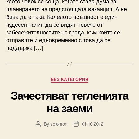
което човек се сеща, когато става дума за
планирането на предстоящата ваканция. А не
бива да е така. Колелото всъщност е един
чудесен начин да се видят повече от
забележителностите на града, към който се
отправяте и едновременно с това да се
поддържа […]
Categories
БЕЗ КАТЕГОРИЯ
Зачестяват тегленията
на заеми
By
solomon
01.10.2012
Post
Post
author
date