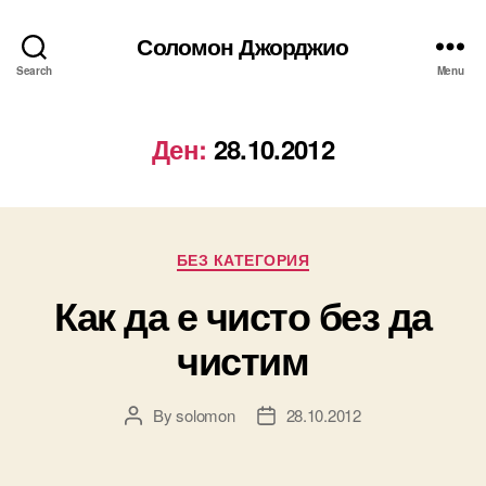
Соломон Джорджио
Search
Menu
Ден:
28.10.2012
Categories
БЕЗ КАТЕГОРИЯ
Как да е чисто без да
чистим
By
solomon
28.10.2012
Post
Post
author
date