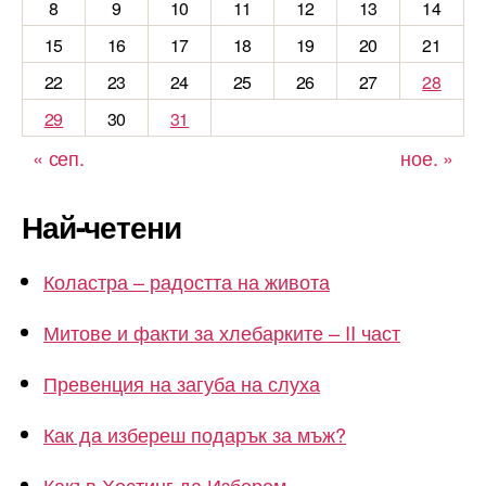
8
9
10
11
12
13
14
15
16
17
18
19
20
21
22
23
24
25
26
27
28
29
30
31
« сеп.
ное. »
Най-четени
Коластра – радостта на живота
Митове и факти за хлебарките – II част
Превенция на загуба на слуха
Как да избереш подарък за мъж?
Какъв Хостинг да Изберем