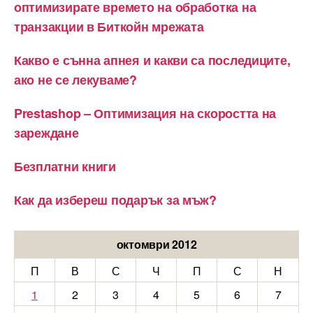
оптимизирате времето на обработка на
транзакции в Биткойн мрежата
Какво е сънна апнея и какви са последиците,
ако не се лекуваме?
Prestashop – Оптимизация на скоростта на
зареждане
Безплатни книги
Как да избереш подарък за мъж?
октомври 2012
П
В
С
Ч
П
С
Н
1
2
3
4
5
6
7