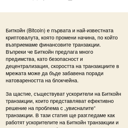
author
date
Биткойн (Bitcoin) е първата и най-известната
криптовалута, която промени начина, по който
възприемаме финансовите транзакции.
Въпреки че Биткойн предлага много
предимства, като безопасност и
децентрализация, скоростта на транзакциите в
мрежата може да бъде забавена поради
натовареността на блокчейна.
За щастие, съществуват ускорители на Биткойн
транзакции, които представляват ефективно
решение на проблема с „увисналите“
транзакции. В тази статия ще разгледаме как
работят ускорителите на Биткойн транзакции и