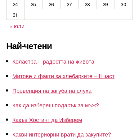
24
25
26
27
28
29
30
31
« юли
Най-четени
Коластра – радостта на живота
Митове и факти за хлебарките – II част
Превенция на загуба на слуха
Как да избереш подарък за мъж?
Какъв Хостинг да Изберем
Какви интериорни врати да закупите?