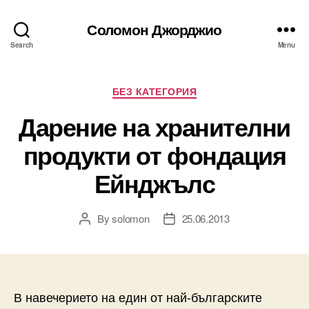
Соломон Джорджио
Search
Menu
Categories
БЕЗ КАТЕГОРИЯ
Дарение на хранителни
продукти от фондация
Ейнджълс
By
solomon
25.06.2013
Post
Post
author
date
В навечерието на един от най-българските