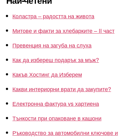
Най-четени
Коластра – радостта на живота
Митове и факти за хлебарките – II част
Превенция на загуба на слуха
Как да избереш подарък за мъж?
Какъв Хостинг да Изберем
Какви интериорни врати да закупите?
Електронна фактура vs хартиена
Тънкости при опаковане в кашони
Ръководство за автомобилни ключове и