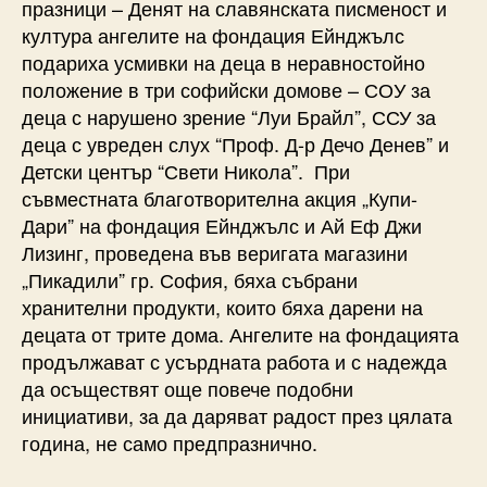
празници – Денят на славянската писменост и
култура ангелите на фондация Ейнджълс
подариха усмивки на деца в неравностойно
положение в три софийски домове – СОУ за
деца с нарушено зрение “Луи Брайл”, ССУ за
деца с увреден слух “Проф. Д-р Дечо Денев” и
Детски център “Свети Никола”. При
съвместната благотворителна акция „Купи-
Дари” на фондация Ейнджълс и Ай Еф Джи
Лизинг, проведена във веригата магазини
„Пикадили” гр. София, бяха събрани
хранителни продукти, които бяха дарени на
децата от трите дома. Ангелите на фондацията
продължават с усърдната работа и с надежда
да осъществят още повече подобни
инициативи, за да даряват радост през цялата
година, не само предпразнично.