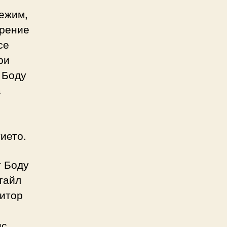
лежим,
арение
се
ри
 Боду
а
ието.
т Боду
тайл
зитор
с.