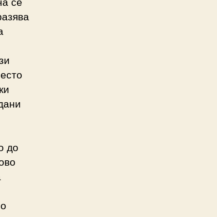
на се
разява
а
зи
често
ки
дани
о до
ово
а
по