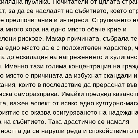
илядна публика. Почитатели от цялата стра
т, за да се насладят на събитието, което от
е предпочитания и интереси. Струпването н
а много хора на едно място обаче крие и
лени рискове. Макар причината, събрала те
а едно място да е с положителен характер, 
га до ескалация на напрежението и хулиганс
. Именно тази голяма концентрация на граж
о място е причината да избухнат скандали и
ания, които в последствие да прераснат във
еска саморазправа. Имайки предвид казанот
а, важен аспект от всяко едно културно-мас
иятие се оказва осигуряването на надеждн
 на събитието. Така драстично се намаля
ността да се наруши реда и спокойствието 