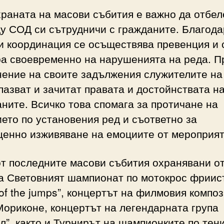
раната на масови събития е важно да отбе
у СОД си сътрудничи с гражданите. Благод
и координация се осъществява превенция и 
ра своевременно на нарушенията на реда. П
нение на своите задължения служителите на
азват и зачитат правата и достойнствата н
ните. Всичко това спомага за протичане на
ето по установения ред и съответно за
ценно изживяване на емоциите от мероприят
т последните масови събития охранявани о
а Световният шампионат по мотокрос фриис
 of the jumps”, концертът на филмовия компо
ориконе, концертът на легендарната група
л”, както и Турнирът на шампионките по тени