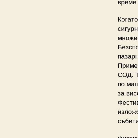
време 
Когато
сигур
множес
Безспо
пазарн
Пример
СОД. Т
по мащ
за вис
Фестив
изложб
събити
Фирма