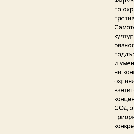
по охр
проти
Самото
култур
разноо
поддър
и умен
на кон
охрана
взетит
конце
СОД от
приори
конкре