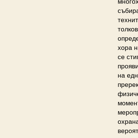
многох
събира
технит
толков
опреде
хора н
се сти
прояви
на едн
пререк
физич
момент
меропр
охрана
вероят