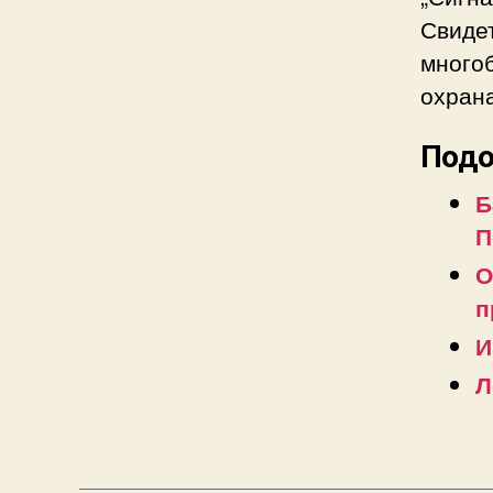
Свиде
много
охрана
Подо
Б
П
О
п
И
Л