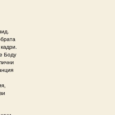
вид.
обрата
 кадри.
е Боду
лични
анция
ия,
ви
ници