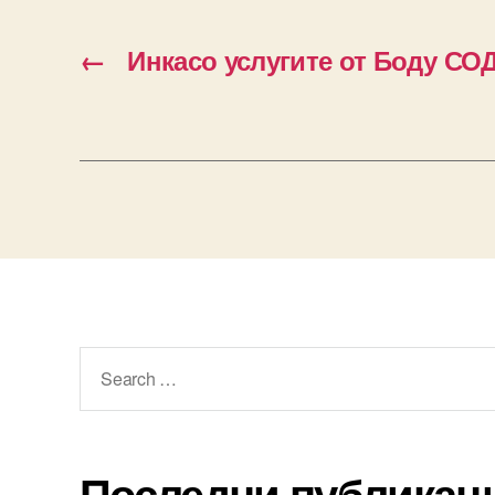
←
Инкасо услугите от Боду СО
Search
for:
Последни публикац