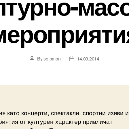
лтурно-мас
мероприяти
By
solomon
14.03.2014
Post
Post
author
date
я като концерти, спектакли, спортни изяви 
иятия от културен характер привличат