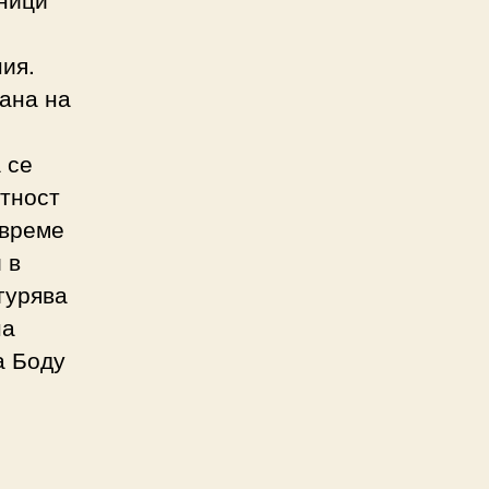
ия.
ана на
 се
нтност
 време
 в
гурява
на
а Боду