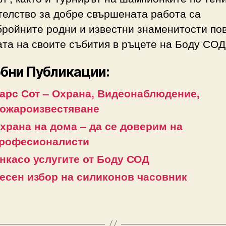
телство за добре свършената работа са
бройните родни и известни знаменитости по
та на своите събития в ръцете на Боду СОД
бни Публикации:
арс Сот – Охрана, Видеонаблюдение,
ожароизвестяване
храна на дома – да се доверим на
рофесионалисти
нкасо услугите от Боду СОД
есен избор на силиконов часовник