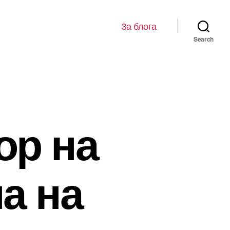
За блога
Search
ор на
а на