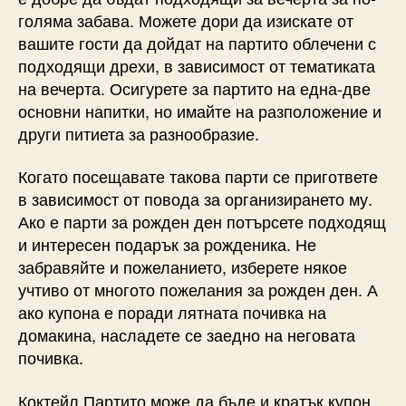
голяма забава. Можете дори да изискате от
вашите гости да дойдат на партито облечени с
подходящи дрехи, в зависимост от тематиката
на вечерта. Осигурете за партито на една-две
основни напитки, но имайте на разположение и
други питиета за разнообразие.
Когато посещавате такова парти се пригответе
в зависимост от повода за организирането му.
Ако е парти за рожден ден потърсете подходящ
и интересен подарък за рожденика. Не
забравяйте и пожеланието, изберете някое
учтиво от многото пожелания за рожден ден. А
ако купона е поради лятната почивка на
домакина, насладете се заедно на неговата
почивка.
Коктейл Партито може да бъде и кратък купон,