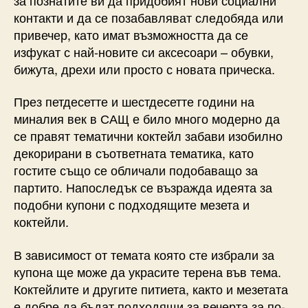
контакти и да се позабавляват следобяда или
привечер, като имат възможността да се
изфукат с най-новите си аксесоари – обувки,
бижута, дрехи или просто с новата прическа.
През петдесетте и шестдесетте години на
миналия век в САЩ е било много модерно да
се правят тематични коктейл забави изобилно
декорирани в съответната тематика, като
гостите също се обличали подобаващо за
партито. Напоследък се възражда идеята за
подобни купони с подходящите мезета и
коктейли.
В зависимост от темата която сте избрали за
купона ще може да украсите терена във тема.
Коктейлите и другите питиета, както и мезетата
е добре да бъдат подходящи за вечерта за по-