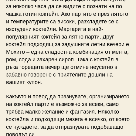
за няколко часа да се видите с познати на по
чашка готин коктейл. Ако партито е през лятото
и температурите са високи, разхладете се с
изстудени коктейли. Маргарита е най-
популярният коктейл за лятно парти. Друг
коктейл подходящ за задушните летни вечери е
Мохито – една сладостна комбинация от мента,
ром, сода и захарен сироп. Така с коктейл в
ръка горещата вечер ще отмине неусетно в
забавно говорене с приятелите дошли на
вашият купон.
Какъвто и повод да празнувате, организирането
на коктейл парти е възможно за всеки, само
трябва малко желание и фантазия. Няколко
коктейла и подходящи мезета е всичко, от което
се нуждаете, за да отпразнувате подобаващо
поводът си.