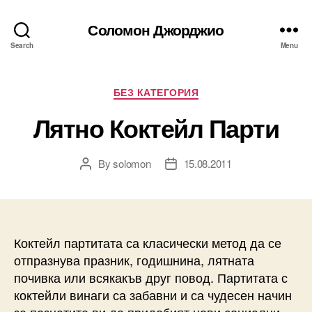
Соломон Джорджио
Search
Menu
Categories
БЕЗ КАТЕГОРИЯ
Лятно Коктейл Парти
By
solomon
15.08.2011
Post
Post
author
date
Коктейл партитата са класически метод да се
отпразнува празник, годишнина, лятната
почивка или всякакъв друг повод. Партитата с
коктейли винаги са забавни и са чудесен начин
за познатите ви да придобият нови социални