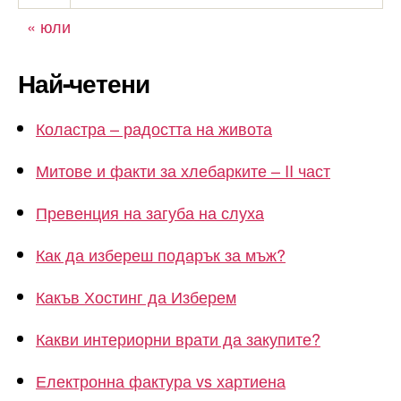
« юли
Най-четени
Коластра – радостта на живота
Митове и факти за хлебарките – II част
Превенция на загуба на слуха
Как да избереш подарък за мъж?
Какъв Хостинг да Изберем
Какви интериорни врати да закупите?
Електронна фактура vs хартиена