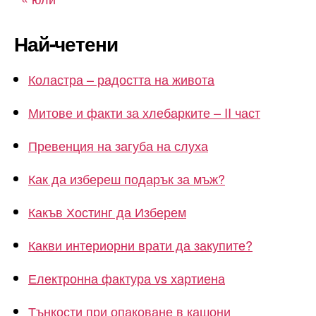
Най-четени
Коластра – радостта на живота
Митове и факти за хлебарките – II част
Превенция на загуба на слуха
Как да избереш подарък за мъж?
Какъв Хостинг да Изберем
Какви интериорни врати да закупите?
Електронна фактура vs хартиена
Тънкости при опаковане в кашони