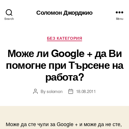
Соломон Джорджио
Search
Menu
Categories
БЕЗ КАТЕГОРИЯ
Може ли Google + да Ви
помогне при Търсене на
работа?
By
solomon
18.08.2011
Post
Post
author
date
Може да сте чули за Google + и може да не сте,