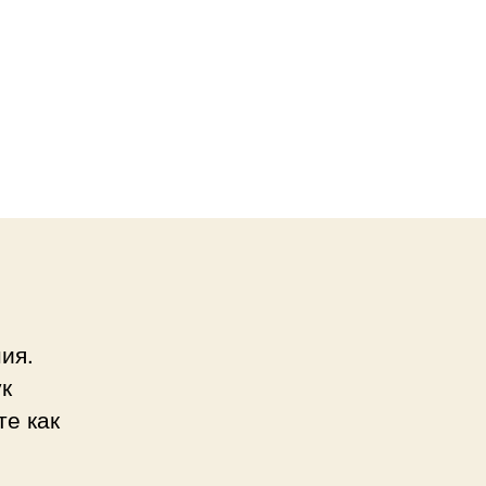
ия.
ук
те как