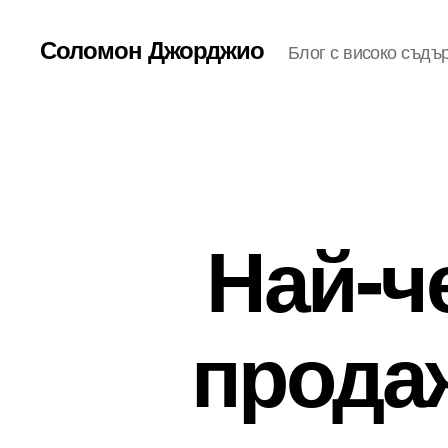
Соломон Джорджио
Блог с високо съдъ
Най-ч
прода