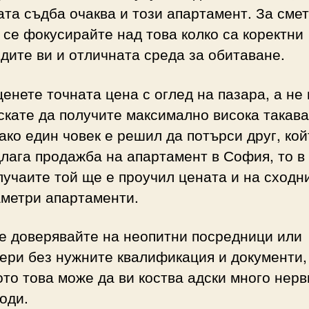
та съдба очаква и този апартамент. За смет
 се фокусирайте над това колко са коректни
дите ви и отличната среда за обитаване.
енете точната цена с оглед на пазара, а не
скате да получите максимално висока такава
 ако един човек е решил да потърси друг, кой
лага продажба на апартамент в София, то в
лучаите той ще е проучил цената и на сходн
метри апартаменти.
е доверявайте на неопитни посредници или
ери без нужните квалификация и документи,
то това може да ви коства адски много нерви
оди.