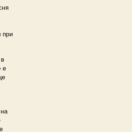
сня
и при
 в
 е
ще
.
 на
о
е