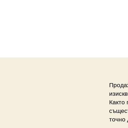
Прода
изискв
Както 
същест
точно 