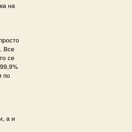
ка на
 просто
. Все
то се
 99,9%
и по
, а и