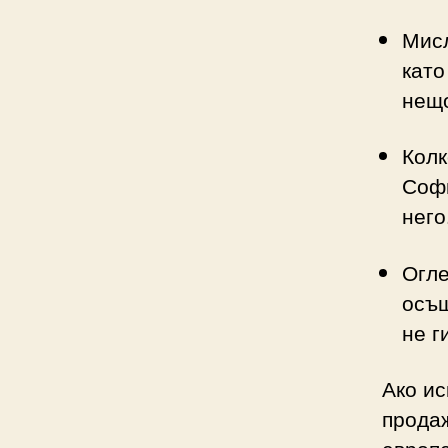
Мисл
като
нещо
Колк
Софи
него
Огле
осъщ
не г
Ако ис
продаж
европе