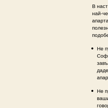
В наст
най-ч
апарта
полезн
подобе
Не п
Софи
завъ
даде
апар
Не п
ваши
гово