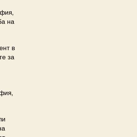
офия,
ба на
ент в
те за
фия,
ли
на
от