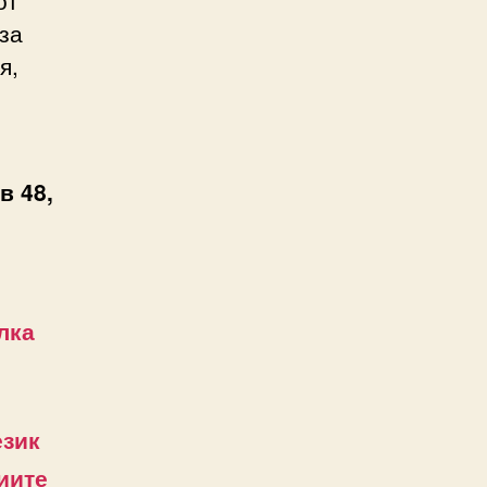
за
я,
в 48,
лка
език
иите