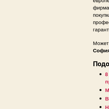
фирм
покупк
профе
гарант
Можете
Софи
Подо
8
п
М
В
Н