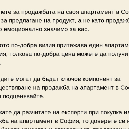
ете за продажбата на своя апартамент в С
 за предлагане на продукт, а не като продаж
 емоционално значимо за вас.
ото по-добра визия притежава един апартам
я, толкова по-добра цена можете да получи
.
дите могат да бъдат ключов компонент за
ествяване на продажба на апартамент в Со
и подценявайте.
кате да разчитате на експерти при покупка и
ба на апартамент в София, то доверете се 
йското качество и отговорност, предлагани 