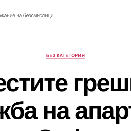
ржание на безсмислици
Categories
БЕЗ КАТЕГОРИЯ
естите греш
жба на апар