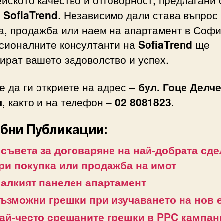
а
SofiaTrend
. Независимо дали става въпрос 
а, продажба или наем на апартамент в Софи
сионалните консултанти на
SofiaTrend
ще
ират вашето задоволство и успех.
 да ги откриете на адрес –
бул. Гоце Делче
я
, както и на телефон –
02 8081823
.
бни Публикации:
 съвета за договаряне на най-добрата сде
ри покупка или продажба на имот
алкият панелен апартамент
ъзможни грешки при изучаването на нов 
ай-често срещаните грешки в PPC кампан