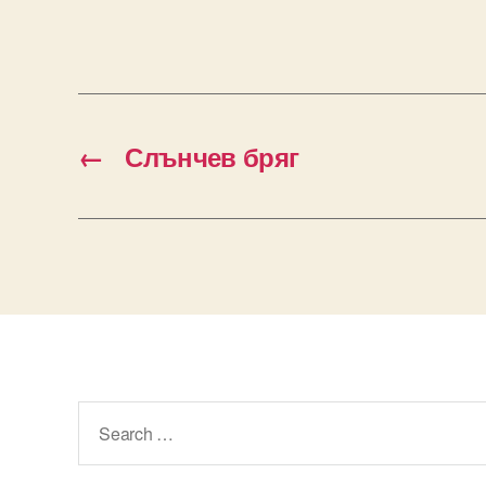
←
Слънчев бряг
Search
for: