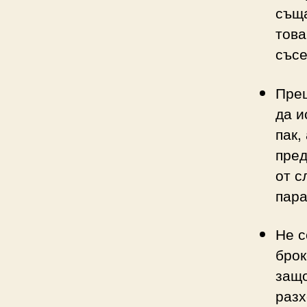
съща
това
съсе
Прец
да и
пак,
пред
от с
пара
Не с
брок
защо
разх