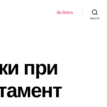
За блога
Search
ки при
тамент