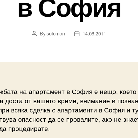
в София
By
solomon
14.08.2011
Post
Post
author
date
жбата на апартамент в София е нещо, което
а доста от вашето време, внимание и познан
при всяка сделка с апартаменти в София и т
вува опасност да се провалите, ако не знае
да процедирате.