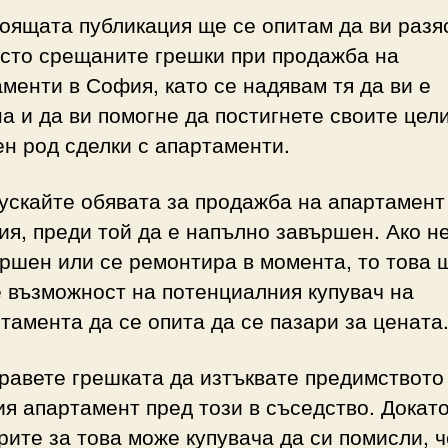
оящата публикация ще се опитам да ви разя
есто срещаните грешки при продажба на
менти в София, като се надявам тя да ви е
а и да ви помогне да постигнете своите цел
н род сделки с апартаменти.
ускайте обявата за продажба на апартамент
я, преди той да е напълно завършен. Ако не
ршен или се ремонтира в момента, то това 
 възможност на потенциалния купувач на
тамента да се опита да се пазари за цената
равете грешката да изтъквате предимството
я апартамент пред този в съседство. Докат
рите за това може купувача да си помисли, ч