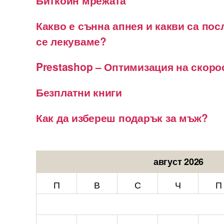
Какво е сънна апнея и какви са пос
се лекуваме?
Prestashop – Оптимизация на скоро
Безплатни книги
Как да избереш подарък за мъж?
август 2026
П
В
С
Ч
П