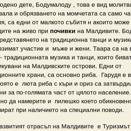
дено дете, Бодумалоду , това е вид молитв
ала и обрязването на момчетата са само ча
я, са едни от малкото събитя н акоито може
дите на живо при
почивки
на Малдивите. Бо
редставянето на традиционна танци и музик
взимат участие и мъже и жени. Таара са на 
- традиционната музика и танци, които бива
кувани на Малдивските острови. Едни от
ионните храни, са основно риба. Гарудя е 
която е люта риба с къри и ориз са затвърд
ни за по-голямата част от цялото население
но да намерите и пилешко което обикновен
ират при наличието на специални поводи.
развитият отрасъл на Малдивите е Туризмът