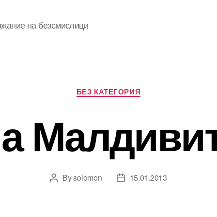
ржание на безсмислици
Categories
БЕЗ КАТЕГОРИЯ
а Малдиви
By
solomon
15.01.2013
Post
Post
author
date