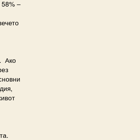
т 58% –
вечето
. Ако
рез
сновни
дия,
живот
та.