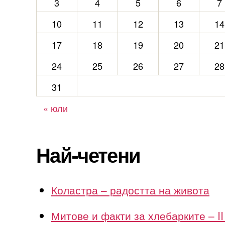
3
4
5
6
7
10
11
12
13
14
17
18
19
20
21
24
25
26
27
28
31
« юли
Най-четени
Коластра – радостта на живота
Митове и факти за хлебарките – II