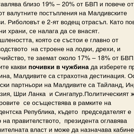
авлява близо 19% – 20% от БВП и повече о
т валутните постъпления на Малдивските
и. Риболовът е 2-ят водещ отрасъл. Като по
и храни, се налага да се внасят.
леността, която се състои е главно от
одството на строене на лодки, дрехи, и
чийство, те заемат около 17% – 18% от БВП
ите какви
почивки в чужбина
да изберете п
ина, Малдивите са страхотна дестинация. О
ски партньори на Малдивите са Тайланд, Ин
зия, Шри Ланка и Сингапур.Политическият 
ровите се осъществява в рамките на
ентска Република, където председателят е
 на правителството, президента оглавява
ителната власт и може да назначава кабине