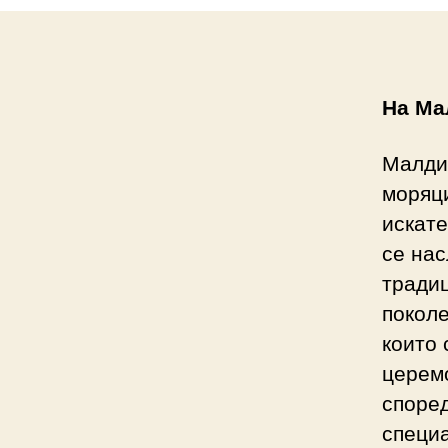
На Ма
Малдив
моряци
искат
се нас
традиц
поколе
които 
церем
според
специ