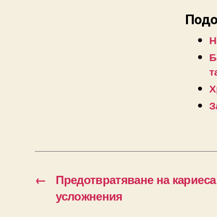
Подо
Н
Б
т
Х
З
←
Предотвратяване на кариеса
усложнения