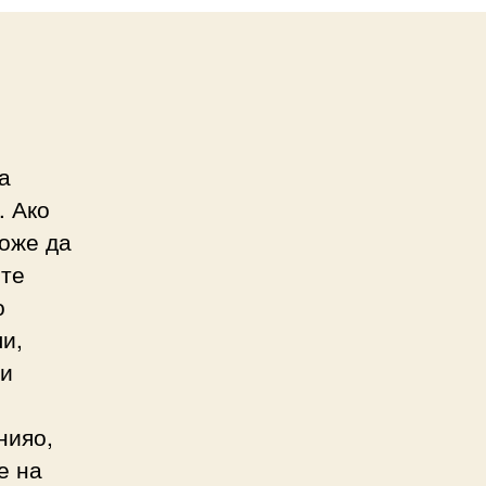
а
. Ако
оже да
ите
о
и,
 и
нияо,
е на