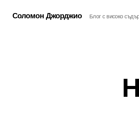
Соломон Джорджио
Блог с високо съдъ
Н