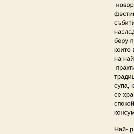
новоро
фестив
събити
насла
беру п
които 
на най
практи
традиц
супа, 
се хра
спокой
консум
Най- 