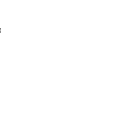
)
)
)