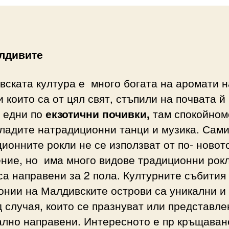
лдивите
ската култура е много богата на аромати н
 които са от цял свят, стъпили на почвата й 
е едни по
екзотични почивки,
там спокойном
ладите натрадиционни танци и музика. Сам
ионните рокли не се използват от по- новот
ние, но има много видове традиционни рокл
са направени за 2 пола. Културните събития
онии на Малдивските острови са уникални и
 случая, които се празнуват или представле
ално направени. Интересното е пр кръщаван