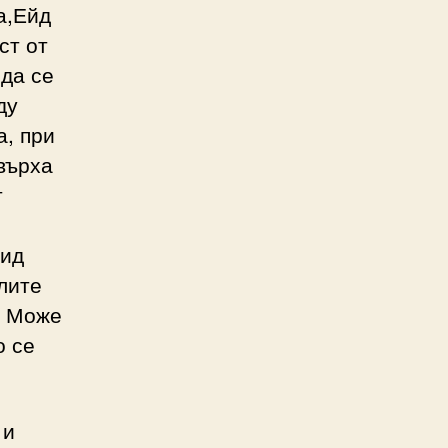
а,Ейд
ст от
 да се
ду
а, при
върха
т
вид
илите
. Може
о се
 и