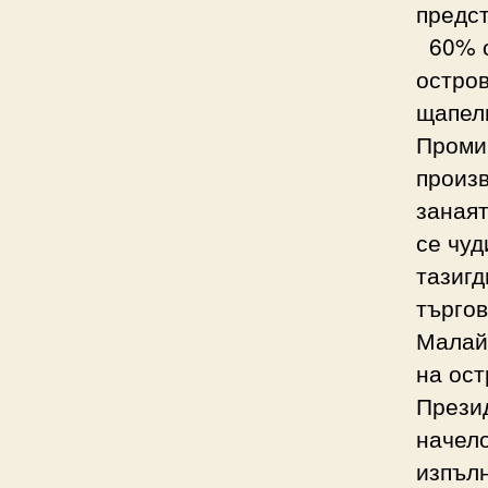
предст
60% о
остров
щапелн
Промиш
произв
занаят
се чуд
тазигд
търгов
Малай
на ост
Презид
начело
изпълн