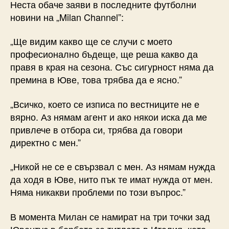
Неста обаче заяви в последните футболни
новини на „Milan Channel”:
„Ще видим какво ще се случи с моето
професионално бъдеще, ще реша какво да
правя в края на сезона. Със сигурност няма да
премина в Юве, това трябва да е ясно.”
„Всичко, което се изписа по вестниците не е
вярно. Аз нямам агент и ако някои иска да ме
привлече в отбора си, трябва да говори
директно с мен.”
„Никой не се е свързвал с мен. Аз нямам нужда
да ходя в Юве, нито пък те имат нужда от мен.
Няма никакви проблеми по този въпрос.”
В момента Милан се намират на три точки зад
Ювентус в борбата за титлата в Италия, като