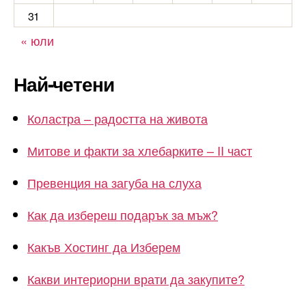
31
« юли
Най-четени
Коластра – радостта на живота
Митове и факти за хлебарките – II част
Превенция на загуба на слуха
Как да избереш подарък за мъж?
Какъв Хостинг да Изберем
Какви интериорни врати да закупите?