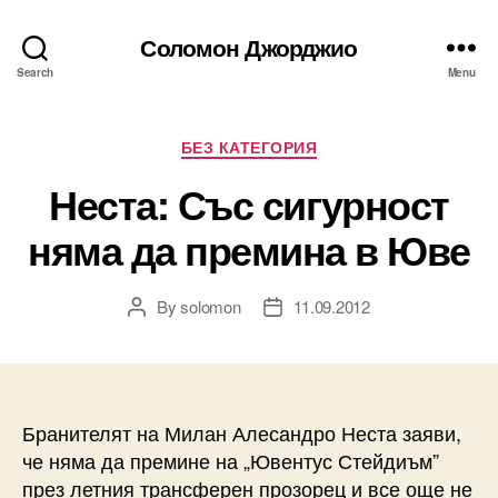
Соломон Джорджио
Search
Menu
Categories
БЕЗ КАТЕГОРИЯ
Неста: Със сигурност
няма да премина в Юве
By
solomon
11.09.2012
Post
Post
author
date
Бранителят на Милан Алесандро Неста заяви,
че няма да премине на „Ювентус Стейдиъм”
през летния трансферен прозорец и все още не