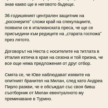
знае какво ще е неговото бъдеще.
36-годишяният централен защитник на
„росонерите” сложи край на спекулациите,
появили се в италианската преса, че ще се
присъедини към редиците на „старата госпожа”
през лятото.
Договорът на Неста с носителите на титлата в
Италия изтича в края на сезона и той призна, че
все още няма предложения от друг отбор.
Смята се, че Юве наблюдават изявите на
опитният бранител на Милан, след като Андреа
Пирло разкви, че е обсъждал със своя бивш
съотборник от Милан евентуалното му
преминаване в Турино.