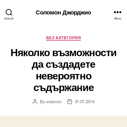
Соломон Джорджио
Search
Menu
Categories
БЕЗ КАТЕГОРИЯ
Няколко възможности
да създадете
невероятно
съдържание
By
solomon
01.07.2014
Post
Post
author
date