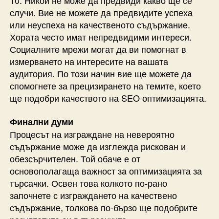
10. Никой не може да предвиди какво ще се
случи. Вие не можете да предвидите успеха
или неуспеха на качественото съдържание.
Хората често имат непредвидими интереси.
Социалните мрежи могат да ви помогнат в
измерването на интересите на вашата
аудитория. По този начин вие ще можете да
спомогнете за прецизирането на темите, което
ще подобри качеството на SEO оптимизацията.
Финални думи
Процесът на изграждане на невероятно
съдържание може да изглежда рискован и
обезсърчителен. Той обаче е от
основополагаща важност зa оптимизацията за
търсачки. Освен това колкото по-рано
започнете с изграждането на качествено
съдържание, толкова по-бързо ще подобрите