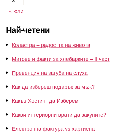
31
« юли
Най-четени
Коластра – радостта на живота
Митове и факти за хлебарките – II част
Превенция на загуба на слуха
Как да избереш подарък за мъж?
Какъв Хостинг да Изберем
Какви интериорни врати да закупите?
Електронна фактура vs хартиена