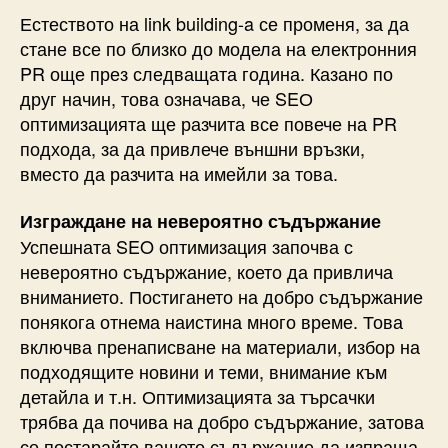
Естеството на link building-a се променя, за да
стане все по близко до модела на електронния
PR още през следващата година. Казано по
друг начин, това означава, че SEО
оптимизацията ще разчита все повече на PR
подхода, за да привлече външни връзки,
вместо да разчита на имейли за това.
Изграждане на невероятно съдържание
Успешната SEO оптимизация започва с
невероятно съдържание, което да привлича
вниманието. Постигането на добро съдържание
понякога отнема наистина много време. Това
включва пренаписване на материали, избор на
подходящите новини и теми, внимание към
детайла и т.н. Оптимизацията за търсачки
трябва да почива на добро съдържание, затова
се постарайте вашето съдържание да изпраща