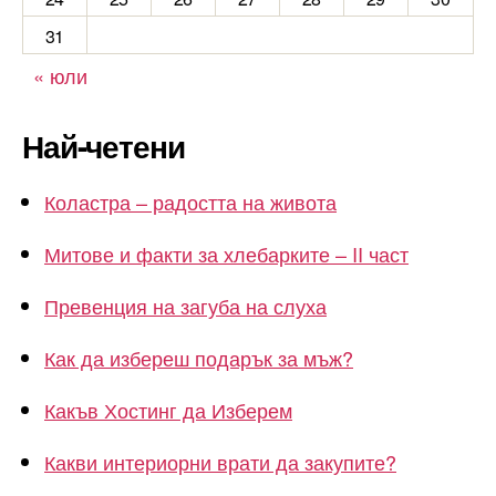
31
« юли
Най-четени
Коластра – радостта на живота
Митове и факти за хлебарките – II част
Превенция на загуба на слуха
Как да избереш подарък за мъж?
Какъв Хостинг да Изберем
Какви интериорни врати да закупите?