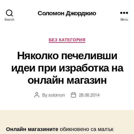
Соломон Джорджио
Search
Menu
Categories
БЕЗ КАТЕГОРИЯ
Няколко печеливши
идеи при изработка на
онлайн магазин
By
solomon
28.08.2014
Post
Post
author
date
обикновено са малък
Онлайн магазините