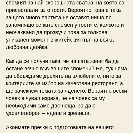
спомнят за най-скорошната сватба, на която са
присъствали като гости. Вероятно това е така
защото много партита не оставят нищо по-
запомнящо се като спомен у гостите, колкото и
неочаквано да прозвучи това за толкова
уникален момент в житейския път на всяка
любовна двойка.
Как да се получи така, че вашата женитба да
остане вечно във вашите спомени? Не, тук няма
да обсъждаме дрехите на влюбените, нито за
критериите за избор на качествен ресторант, а
ще зачекнем темата за яденето. Вероятно всеки
човек е чувал израза, че на човек са му
необходими само две неща, за да е
удовлетворен – ядене и зрелища.
Акоимате пречки с подготовката на вашето