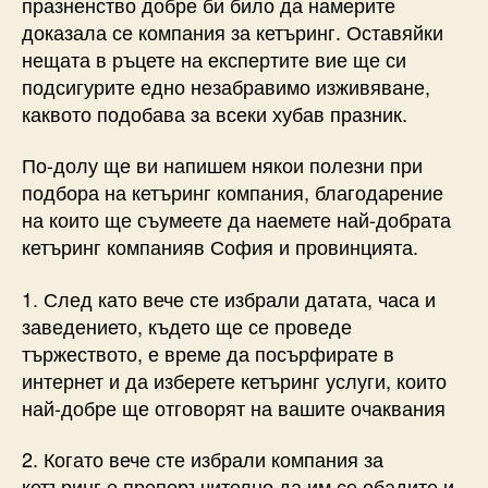
празненство добре би било да намерите
доказала се компания за кетъринг. Оставяйки
нещата в ръцете на експертите вие ще си
подсигурите едно незабравимо изживяване,
каквото подобава за всеки хубав празник.
По-долу ще ви напишем някои полезни при
подбора на кетъринг компания, благодарение
на които ще съумеете да наемете най-добрата
кетъринг компанияв София и провинцията.
1. След като вече сте избрали датата, часа и
заведението, където ще се проведе
тържеството, е време да посърфирате в
интернет и да изберете кетъринг услуги, които
най-добре ще отговорят на вашите очаквания
2. Когато вече сте избрали компания за
кетъринг е препоръчително да им се обадите и