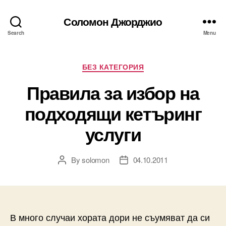
Соломон Джорджио
Search
Menu
Categories
БЕЗ КАТЕГОРИЯ
Правила за избор на
подходящи кетъринг
услуги
By
solomon
04.10.2011
Post
Post
author
date
В много случаи хората дори не съумяват да си