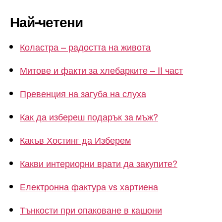
Най-четени
Коластра – радостта на живота
Митове и факти за хлебарките – II част
Превенция на загуба на слуха
Как да избереш подарък за мъж?
Какъв Хостинг да Изберем
Какви интериорни врати да закупите?
Електронна фактура vs хартиена
Тънкости при опаковане в кашони