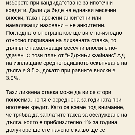
изберете при кандидатстване за ипотечни
кредити. Дали да бъде на еднакви месечни
вноски, така наречени анюитетни или
намаляващи назовани – не анюитетни.
Погледнато от страна кое ще ви е по-изгодно
относно покриване на лихвената ставка, то
дългът с намаляващи месечни вноски е по-
удачен. С този план от “ЕйДжиБи Файнанс” АД
на изплащане средногодишното оскъпяване на
дълга е 3,5%, докато при равните вноски е
3.9%.
Тази лихвена ставка може да ви се стори
поносима, но тя е осреднена за годината при
ипотечен кредит. Като се вземе под внимание,
че трябва да заплатите такса за обслужване на
дълга, която е приблизително 1% за година
долу-горе ще сте наясно с какво ще се