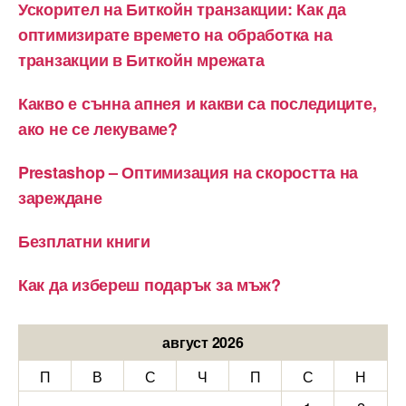
Ускорител на Биткойн транзакции: Как да
оптимизирате времето на обработка на
транзакции в Биткойн мрежата
Какво е сънна апнея и какви са последиците,
ако не се лекуваме?
Prestashop – Оптимизация на скоростта на
зареждане
Безплатни книги
Как да избереш подарък за мъж?
август 2026
П
В
С
Ч
П
С
Н