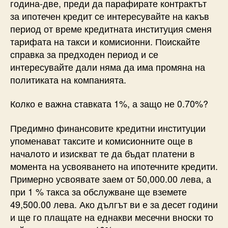
година-две, преди да парафирате контрактът
за ипотечен кредит се интересувайте на какъв
период от време кредитната институция сменя
тарифата на такси и комисионни. Поискайте
справка за предходен период и се
интересувайте дали няма да има промяна на
политиката на компанията.
Колко е важна ставката 1%, а защо не 0.70%?
Предимно финансовите кредитни институции
упоменават таксите и комисионните още в
началото и изискват те да бъдат платени в
момента на усвояването на ипотечните кредити.
Примерно усвоявате заем от 50,000.00 лева, а
при 1 % такса за обслужване ще вземете
49,500.00 лева. Ако дългът ви е за десет години
и ще го плащате на еднакви месечни вноски то