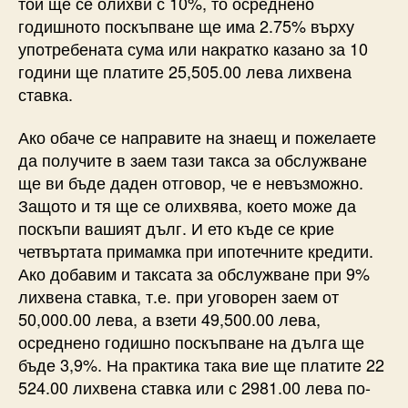
той ще се олихви с 10%, то осреднено
годишното поскъпване ще има 2.75% върху
употребената сума или накратко казано за 10
години ще платите 25,505.00 лева лихвена
ставка.
Ако обаче се направите на знаещ и пожелаете
да получите в заем тази такса за обслужване
ще ви бъде даден отговор, че е невъзможно.
Защото и тя ще се олихвява, което може да
поскъпи вашият дълг. И ето къде се крие
четвъртата примамка при ипотечните кредити.
Ако добавим и таксата за обслужване при 9%
лихвена ставка, т.е. при уговорен заем от
50,000.00 лева, а взети 49,500.00 лева,
осреднено годишно поскъпване на дълга ще
бъде 3,9%. На практика така вие ще платите 22
524.00 лихвена ставка или с 2981.00 лева по-