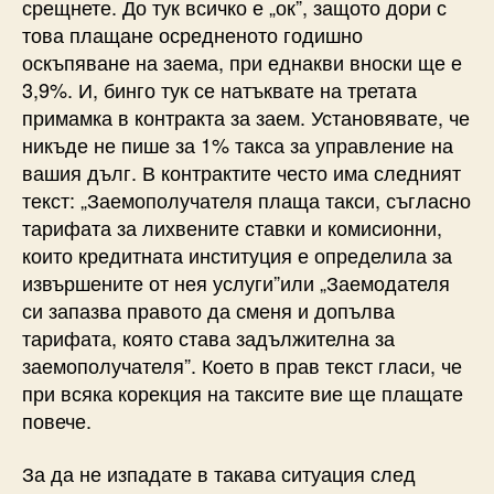
срещнете. До тук всичко е „ок”, защото дори с
това плащане осредненото годишно
оскъпяване на заема, при еднакви вноски ще е
3,9%. И, бинго тук се натъквате на третата
примамка в контракта за заем. Установявате, че
никъде не пише за 1% такса за управление на
вашия дълг. В контрактите често има следният
текст: „Заемополучателя плаща такси, съгласно
тарифата за лихвените ставки и комисионни,
които кредитната институция е определила за
извършените от нея услуги”или „Заемодателя
си запазва правото да сменя и допълва
тарифата, която става задължителна за
заемополучателя”. Което в прав текст гласи, че
при всяка корекция на таксите вие ще плащате
повече.
За да не изпадате в такава ситуация след