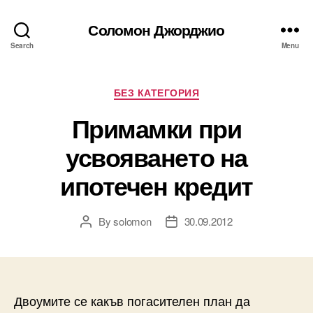
Соломон Джорджио
Search
Menu
Categories
БЕЗ КАТЕГОРИЯ
Примамки при
усвояването на
ипотечен кредит
By
solomon
30.09.2012
Post
Post
author
date
Двоумите се какъв погасителен план да