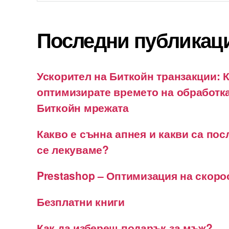
Последни публикац
Ускорител на Биткойн транзакции: К
оптимизирате времето на обработка
Биткойн мрежата
Какво е сънна апнея и какви са пос
се лекуваме?
Prestashop – Оптимизация на скоро
Безплатни книги
Как да избереш подарък за мъж?