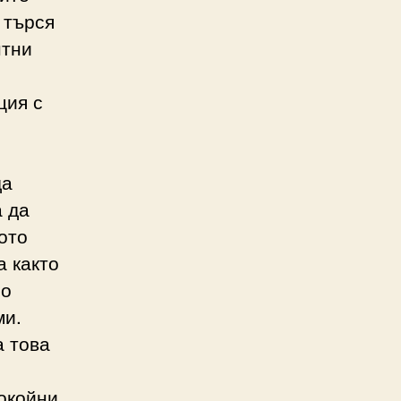
 търся
нтни
ция с
да
а да
ото
а както
но
ми.
а това
покойни