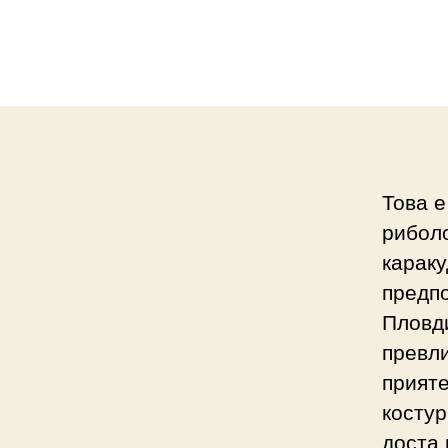
Това е
риболо
караку
предпо
Пловди
превли
прияте
костур
доста 