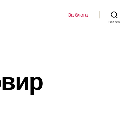
За блога
Search
овир