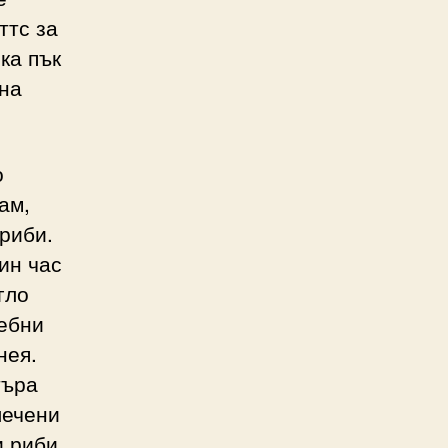
ттс за
ка пък
 на
о
ам,
риби.
ин час
гло
ребни
нея.
търа
лечени
и риби