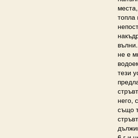
места,
топла 
непост
накъдр
вълни.
не е м
водоем
тези у
предла
стръвт
него, 
също т
стръвт
дължин
6 г и 