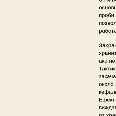
основн
проби 
позвол
работа
Захран
хранит
ако не
Тактик
закача
около 
кефала
Ефект
вижда
от хра