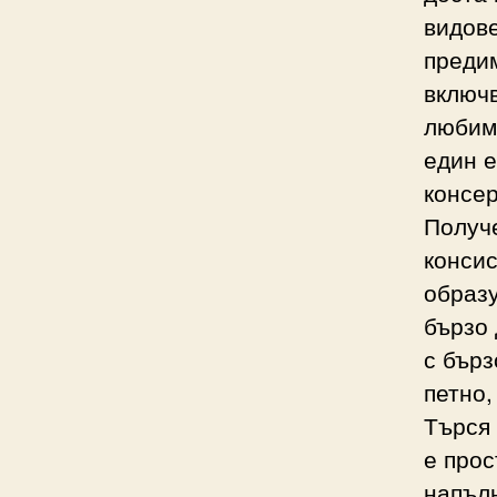
видове
предим
включв
любими
един е
консер
Получе
консис
образу
бързо 
с бърз
петно,
Търся 
е прос
напълн