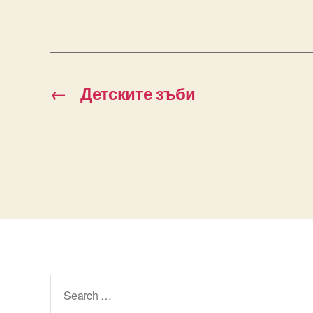
←
Детските зъби
Search
for: