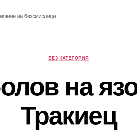
ржание на безсмислици
Categories
БЕЗ КАТЕГОРИЯ
олов на яз
Тракиец