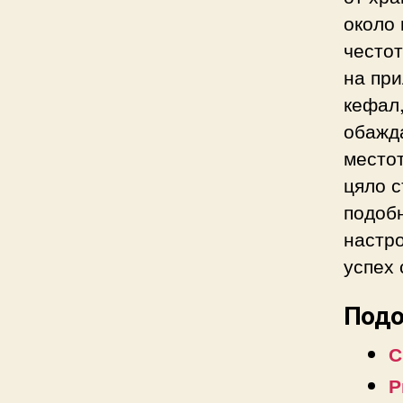
около 
честот
на при
кефал,
обажда
местот
цяло с
подобн
настро
успех 
Подо
С
Р