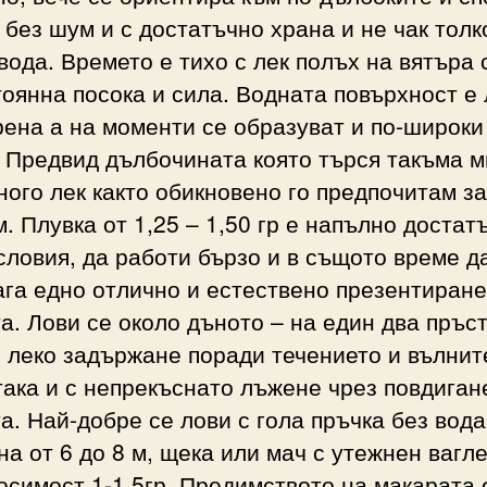
 без шум и с достатъчно храна и не чак толк
вода. Времето е тихо с лек полъх на вятъра 
оянна посока и сила. Водната повърхност е 
ена а на моменти се образуват и по-широки
 Предвид дълбочината която търся такъма м
ного лек както обикновено го предпочитам за
. Плувка от 1,25 – 1,50 гр е напълно достат
словия, да работи бързо и в същото време д
га едно отлично и естествено презентиране
а. Лови се около дъното – на един два пръс
с леко задържане поради течението и вълнит
ака и с непрекъснато лъжене чрез повдиган
а. Най-добре се лови с гола пръчка без вода
а от 6 до 8 м, щека или мач с утежнен вагле
носимост 1-1,5гр. Предимството на макарата 