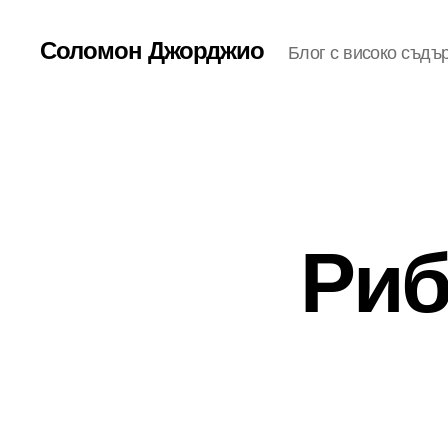
Соломон Джорджио
Блог с високо съдъ
Риб