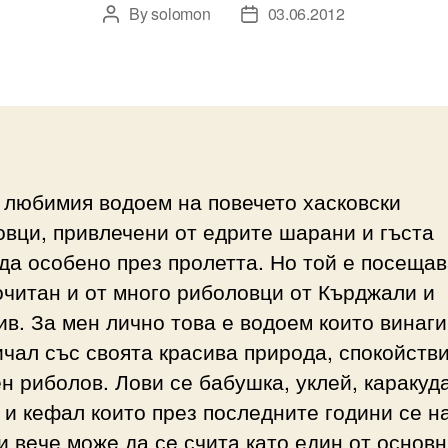
By
solomon
03.06.2012
Post
Post
author
date
 любимия водоем на повечето хасковски
вци, привлечени от едрите шарани и гъста
да особено през пролетта. Но той е посещав
читан и от много риболовци от Кърджали и
в. За мен лично това е водоем които винаги
чал със своята красива природа, спокойстви
н риболов. Лови се бабушка, уклей, каракуда
 и кефал които през последните години се н
и вeче можe да сe считa като един от основ