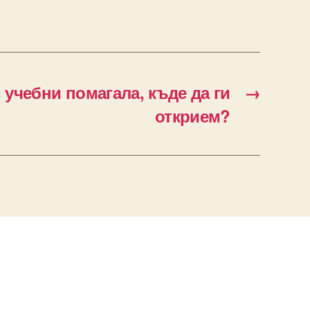
 учебни помагала, къде да ги
→
открием?