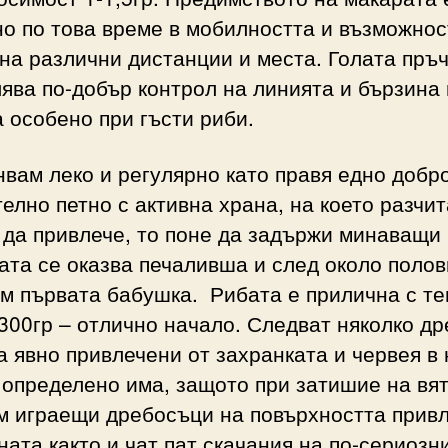
о по това време в мобилността и възможнос
на различни дистанции и места. Голата пръч
ява по-добър контрол на линията и бързина
 особено при гъсти риби.
вам леко и регулярно като правя едно добр
елно петно с активна храна, на което разчит
 да привлече, то поне да задържи минаващи 
ата се оказва печаливша и след около полов
м първата бабушка. Рибата е прилична с те
300гр – отлично начало. Следват няколко д
 явно привлечени от захранката и червея в 
 определено има, защото при затишие на вя
м играещи дребосъци на повърхността прив
ната както и чат пат скачания на по-сериозн