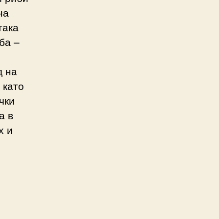
на
така
ба –
д на
 като
чки
а в
х и