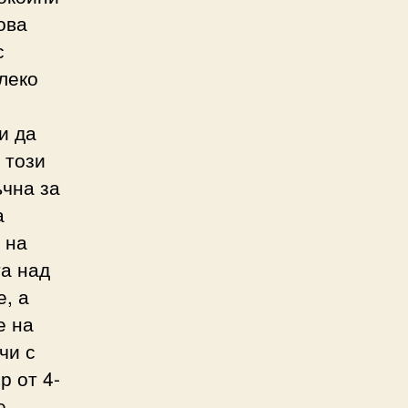
ова
с
леко
и да
 този
ъчна за
а
 на
та над
е, а
е на
чи с
р от 4-
е