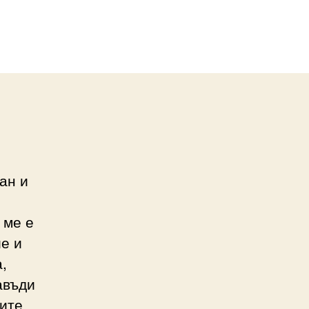
ан и
 ме е
е и
,
авъди
ните