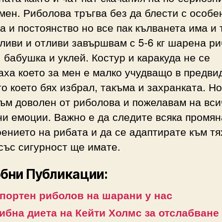
мен. Риболова тръгва без да блести с особе
а и постоянство но все пак кълванета има и 
ливи и отливи завършвам с 5-6 кг шарена ри
 бабушка и уклей. Костур и каракуда не се
ха което за мен е малко учудващо в предви
о което бях избрал, такъма и захранката. Но
ъм доволен от риболова и пожелавам на вси
и емоции. Важно е да следите всяка промян
ението на рибата и да се адаптирате към тя
със сигурност ще имате.
бни Публикации:
портен риболов на шарани у нас
ибна диета на Кейти Холмс за отслабване