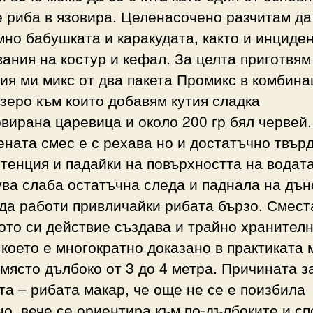
 риба в язовира. Целенасочено разчитам да
но бабушката и каракудата, както и инциде
ания на костур и кефал. За целта приготвям
я ми микс от два пакета Промикс в комбина
зеро към които добавям кутия сладка
вирана царевица и около 200 гр бял червей.
ната смес е с рехава но и достатъчно твър
тенция и падайки на повърхността на водат
ва слаба остатъчна следа и паднала на дън
да работи привличайки рибата бързо. Смест
ото си действие създава и трайно хранител
 което е многократно доказано в практиката 
място дълбоко от 3 до 4 метра. Причината з
та – рибата макар, че още не се е поизбила
о, вече се ориентира към по-дълбоките и с