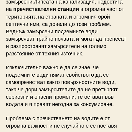
замърсени.Липсата на канализация, недостига
на
в огромна част от
пречиствателни станции
територията на страната и огромния брой
септични ями, са довели до този проблем.
Веднъж замърсени подземните води
замърсяват трайно почвата и могат да пренесат
и разпространят замърсители на голямо
разстояние от техния източник.
Изключително важно е да се знае, че
подземните води нямат свойството да се
самопречистват както повърхностните води,
така че дори замърсителите да не претърпят
сериозни и опасни промени, те остават във
водата и я правят негодна за консумиране.
Проблема с пречистването на водите е от
огромна важност и не случайно е се поставя