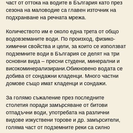
част от оттока на водите в България като през
сезона на маловодие са главен източник на
подхранване на речната мрежа.
Количеството им е около една трета от общо
водовземаните води. По произход, физико-
химични свойства и цели, за които се използват
подземните води в България се делят на три
основни вида – пресни студени, минерални и
високоминерализирани.Обикновено водата се
добива от сондажни кладенци. Много частни
домове също имат кладенци и сондажи.
За голямо съжаление през последните
столетия поради замърсяване от битови
отпадъчни води, употребата на различни
видове изкуствени торове и др. замърсители,
голяма част от подземните реки са силно