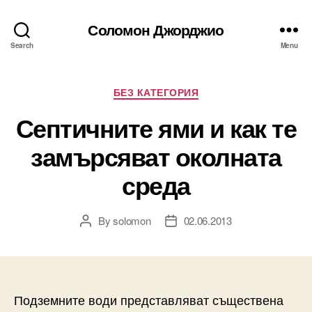
Соломон Джорджио
Search
Menu
Categories
БЕЗ КАТЕГОРИЯ
Септичните ями и как те
замърсяват околната
среда
By
solomon
02.06.2013
Post
Post
author
date
Подземните води представляват съществена