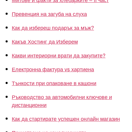
Превенция на загуба на слуха
Как да избереш подарък за мъж?
Какъв Хостинг да Изберем
Какви интериорни врати да закупите?
Електронна фактура vs хартиена
Тънкости при опаковане в кашони
Ръководство за автомобилни ключове и
дистанционни
Как да стартирате успешен онлайн магазин