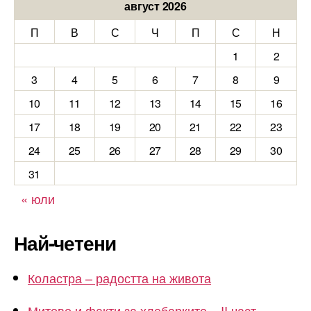
август 2026
П
В
С
Ч
П
С
Н
1
2
3
4
5
6
7
8
9
10
11
12
13
14
15
16
17
18
19
20
21
22
23
24
25
26
27
28
29
30
31
« юли
Най-четени
Коластра – радостта на живота
Митове и факти за хлебарките – II част