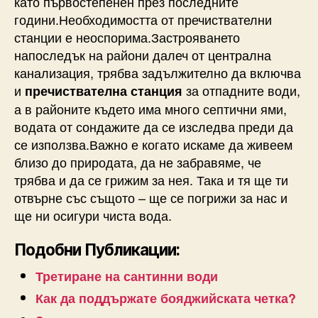
като първостепенен през последните
години.Необходимостта от пречиствателни
станции е неоспорима.Застрояването
напоследък на райони далеч от централна
канализация, трябва задължително да включва
и
за отпадните води,
пречиствателна станция
а в районите където има много септични ями,
водата от сондажите да се изследва преди да
се използва.Важно е когато искаме да живеем
близо до природата, да не забравяме, че
трябва и да се грижим за нея. Така и тя ще ти
отвърне със същото – ще се погрижи за нас и
ще ни осигури чиста вода.
Подобни Публикации:
Третиране на сантинни води
Как да поддържате бояджийската четка?