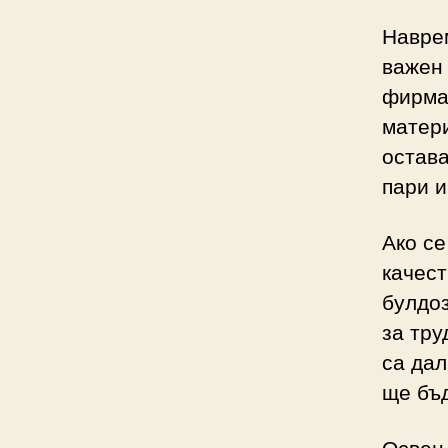
Наврем
важен 
фирма 
матер
остава
пари и
Ако се
качест
булдоз
за тру
са да
ще бъд
Освен 