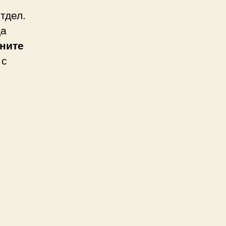
тдел.
да
ните
 с