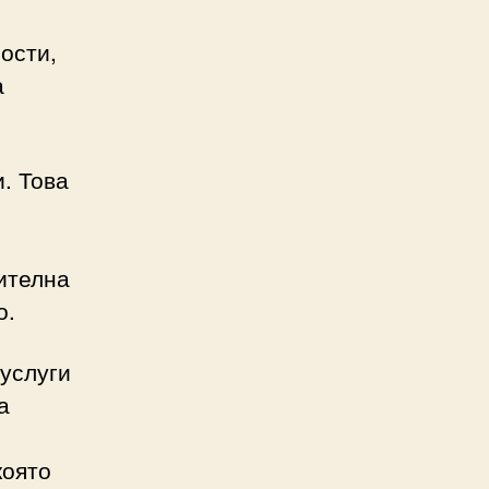
ости,
а
. Това
ителна
о.
 услуги
а
която