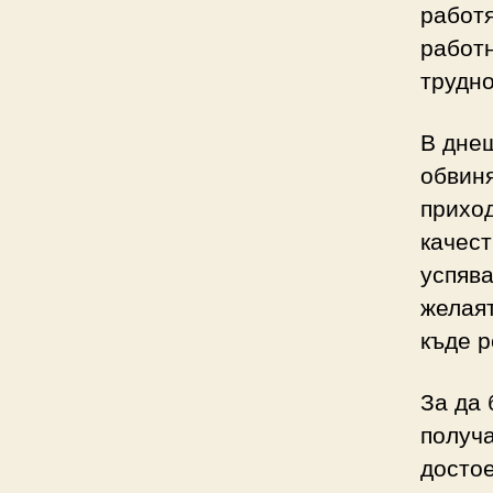
работя
работн
трудно
В дне
обвиня
приход
качест
успява
желаят
къде р
За да
получа
достое