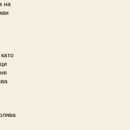
а на
кви
 като
ици
 не
зва
волява