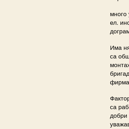
много 
ел. ин
догра
Има ня
са общ
монтаж
бригад
фирма 
Фактор
са ра
добри 
уважав