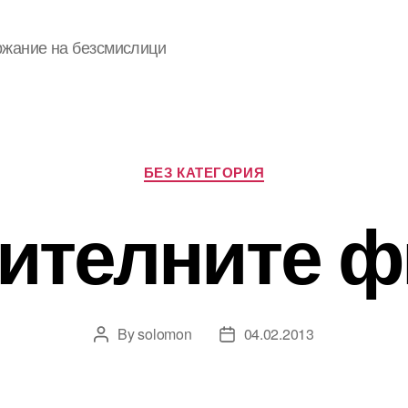
ржание на безсмислици
Categories
БЕЗ КАТЕГОРИЯ
ителните 
By
solomon
04.02.2013
Post
Post
author
date