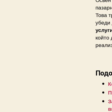
пазарн
Това т
убеди 
услуг
който 
реали
Подо
К
П
З
в