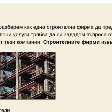
разберем как една строителна фирма да пре
вени услуги трябва да си зададем въпроса о
т тези компании.
Строителните фирми
изв
тели