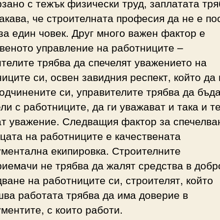
зано с тежък физически труд, заплатата тря
акава, че строителната професия да не е п
за един човек. Друг много важен фактор е
веното управление на работниците –
телите трябва да спечелят уважението на
иците си, освен завидния респект, който да
одчинените си, управителите трябва да бъда
ли с работниците, да ги уважават и така и т
ат уважение. Следващия фактор за спечелва
цата на работниците е качествената
ументална екипировка. Строителните
иемачи не трябва да жалят средства в добр
ване на работниците си, строителят, който
ва работата трябва да има доверие в
ментите, с които работи.