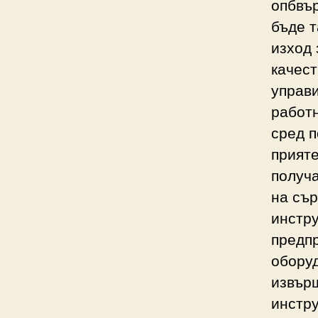
опбвър
бъде т
изход 
качест
управи
работн
сред п
прияте
получ
на сър
инстр
предпр
оборуд
извърш
инстру