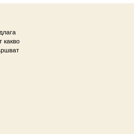
длага
т какво
ършват