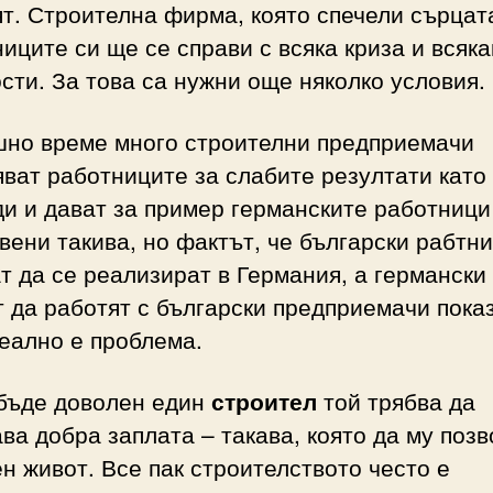
т. Строителна фирма, която спечели сърцат
иците си ще се справи с всяка криза и всяка
сти. За това са нужни още няколко условия.
шно време много строителни предприемачи
ват работниците за слабите резултати като
и и дават за пример германските работници
вени такива, но фактът, че български рабтн
т да се реализират в Германия, а германски
 да работят с български предприемачи пока
еално е проблема.
 бъде доволен един
строител
той трябва да
ва добра заплата – такава, която да му поз
н живот. Все пак строителството често е