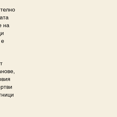
ително
ната
е на
ци
 е
т
анове,
овия
ертви
тници