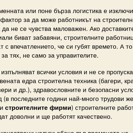
енната или поне бърза логистика е изключ
фактор за да може работникът на строител
да не се чувства маловажен. Ако доставкит
иали биват забавяни, строителните работни
т с впечатлението, че си губят времето. А то
 за тях, не само за управителите.
 изпълняват всички условия и не се пропуска
вената едра строителна техника (багери, кр
ери и др.), здравословните и безопасни усл
д (в последните години най-много трудови ж
ли
строителните фирми
) строителните рабо
ат доволни и ще работят качествено.
качествени услуги обаче във времената на