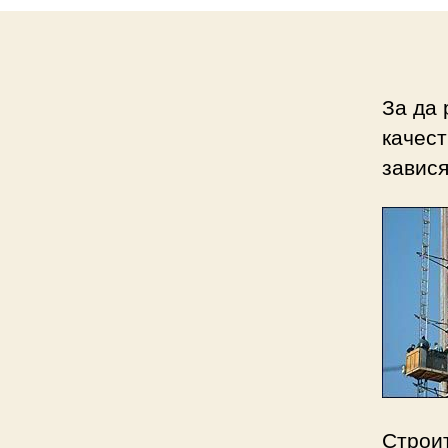
За да 
качест
завися
Строи