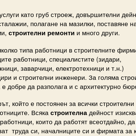
услуги като груб строеж, довършителни дейн
сталажии, полагане на мазилки, поставяне н
ми,
строителни ремонти
и много други.
колко типа работници в строителните фирми
ите работници, специалистите (зидари,
ници, заварчици, електротехници и т.н.)
ири и строителни инженери. За голяма стро
е добре да разполага и с архитектурно бюр
ът, който е постоянен за всички строителни
ботниците. Всяка
строителна
дейност изискв
работници, които да работят всеотдайно, да
ат труда си, началниците си и фирмата за 