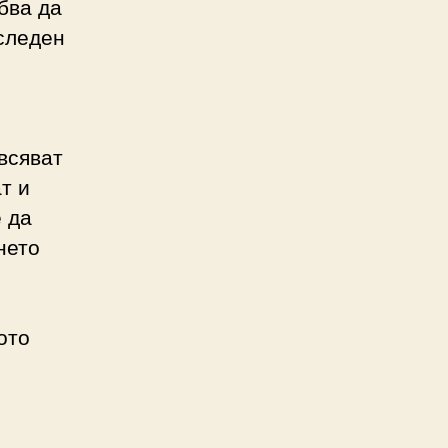
бва да
оследен
 всяват
т и
е да
нето
ото