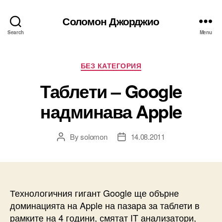
Соломон Джорджио
Search
Menu
Categories
БЕЗ КАТЕГОРИЯ
Таблети – Google
надминава Apple
By
solomon
14.08.2011
Post
Post
author
date
Технологичния гигант Google ще обърне
доминацията на Apple на пазара за таблети в
рамките на 4 години, смятат IT анализатори,