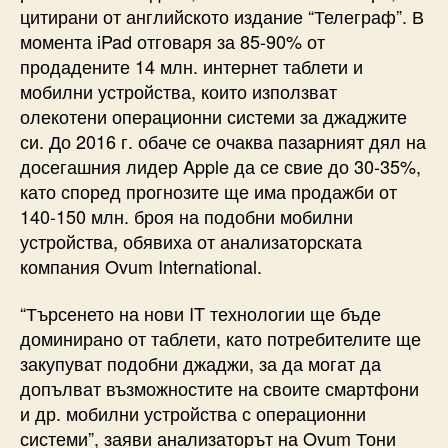
цитирани от английското издание “Телеграф”. В
момента iPad отговаря за 85-90% от
продадените 14 млн. интернет таблети и
мобилни устройства, които използват
олекотени операционни системи за джаджите
си. До 2016 г. обаче се очаква пазарният дял на
досегашния лидер Apple да се свие до 30-35%,
като според прогнозите ще има продажби от
140-150 млн. броя на подобни мобилни
устройства, обявиха от анализаторската
компания Ovum International.
“Търсенето на нови IT технологии ще бъде
доминирано от таблети, като потребителите ще
закупуват подобни джаджи, за да могат да
допълват възможностите на своите смартфони
и др. мобилни устройства с операционни
системи”, заяви анализаторът на Ovum Тони