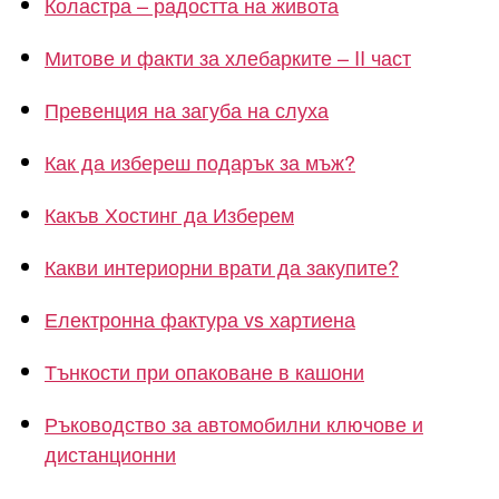
Коластра – радостта на живота
Митове и факти за хлебарките – II част
Превенция на загуба на слуха
Как да избереш подарък за мъж?
Какъв Хостинг да Изберем
Какви интериорни врати да закупите?
Електронна фактура vs хартиена
Тънкости при опаковане в кашони
Ръководство за автомобилни ключове и
дистанционни