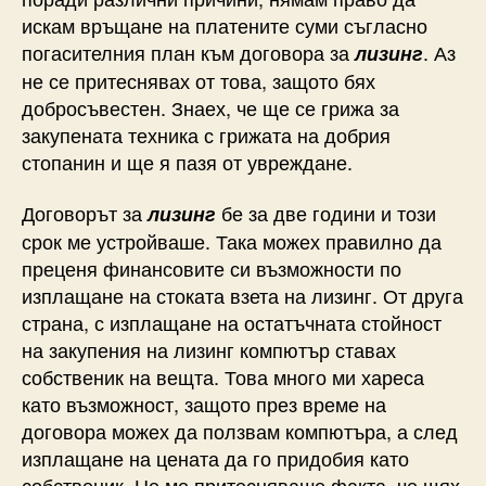
искам връщане на платените суми съгласно
погасителния план към договора за
. Аз
лизинг
не се притеснявах от това, защото бях
добросъвестен. Знаех, че ще се грижа за
закупената техника с грижата на добрия
стопанин и ще я пазя от увреждане.
Договорът за
бе за две години и този
лизинг
срок ме устройваше. Така можех правилно да
преценя финансовите си възможности по
изплащане на стоката взета на лизинг. От друга
страна, с изплащане на остатъчната стойност
на закупения на лизинг компютър ставах
собственик на вещта. Това много ми хареса
като възможност, защото през време на
договора можех да ползвам компютъра, а след
изплащане на цената да го придобия като
собственик. Не ме притесняваше факта, че щях