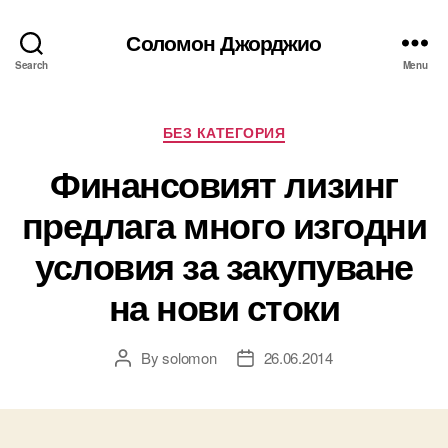
Соломон Джорджио
Search
Menu
Categories
БЕЗ КАТЕГОРИЯ
Финансовият лизинг
предлага много изгодни
условия за закупуване
на нови стоки
By
solomon
26.06.2014
Post
Post
author
date