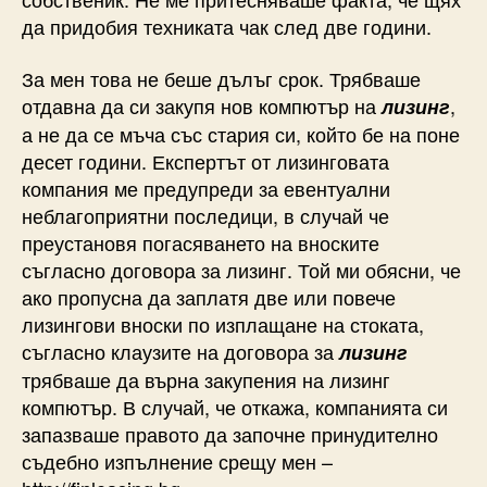
да придобия техниката чак след две години.
За мен това не беше дълъг срок. Трябваше
отдавна да си закупя нов компютър на
,
лизинг
а не да се мъча със стария си, който бе на поне
десет години. Експертът от лизинговата
компания ме предупреди за евентуални
неблагоприятни последици, в случай че
преустановя погасяването на вноските
съгласно договора за лизинг. Той ми обясни, че
ако пропусна да заплатя две или повече
лизингови вноски по изплащане на стоката,
съгласно клаузите на договора за
лизинг
трябваше да върна закупения на лизинг
компютър. В случай, че откажа, компанията си
запазваше правото да започне принудително
съдебно изпълнение срещу мен –