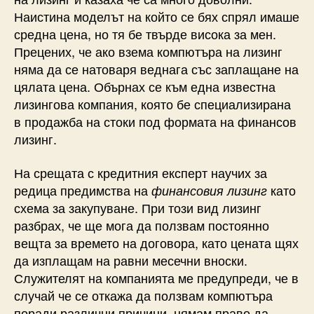
Наистина моделът на който се бях спрял имаше
средна цена, но тя бе твърде висока за мен.
Прецених, че ако взема компютъра на лизинг
няма да се натоваря веднага със заплащане на
цялата цена. Обърнах се към една известна
лизингова компания, която бе специализирана
в продажба на стоки под формата на финансов
лизинг.
На срещата с кредитния експерт научих за
редица предимства на
като
финансовия лизинг
схема за закупуване. При този вид лизинг
разбрах, че ще мога да ползвам постоянно
вещта за времето на договора, като цената щях
да изплащам на равни месечни вноски.
Служителят на компанията ме предупреди, че в
случай че се откажа да ползвам компютъра
поради различни причини, нямам право да