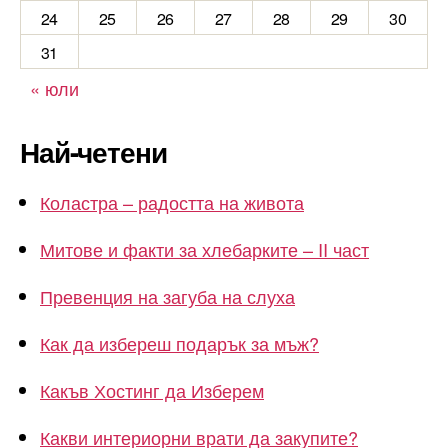
24
25
26
27
28
29
30
31
« юли
Най-четени
Коластра – радостта на живота
Митове и факти за хлебарките – II част
Превенция на загуба на слуха
Как да избереш подарък за мъж?
Какъв Хостинг да Изберем
Какви интериорни врати да закупите?