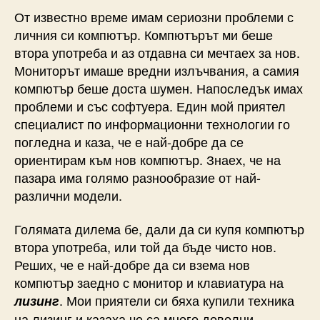
От известно време имам сериозни проблеми с
личния си компютър. Компютърът ми беше
втора употреба и аз отдавна си мечтаех за нов.
Мониторът имаше вредни излъчвания, а самия
компютър беше доста шумен. Напоследък имах
проблеми и със софтуера. Един мой приятел
специалист по информационни технологии го
погледна и каза, че е най-добре да се
ориентирам към нов компютър. Знаех, че на
пазара има голямо разнообразие от най-
различни модели.
Голямата дилема бе, дали да си купя компютър
втора употреба, или той да бъде чисто нов.
Реших, че е най-добре да си взема нов
компютър заедно с монитор и клавиатура на
. Мои приятели си бяха купили техника
лизинг
на лизинг и казаха че са много доволни.