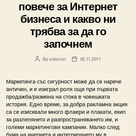
повече за Интернет
бизнеса и какво ни
трябва за да го
започнем
By
solomon
02.11.2011
Post
Post
author
date
Маркетинга със сигурност може да се нарече
античен, и е изиграл роля още при първата
продажба/размяна на стока в човешката
история. Едно време, за добра ракламна акция
са се изисквали много флаери и плакати, екип
за разлепянето и разпространяването им, и
големи маркетингови кампании. Малко след
бума на инернета и интегрирането му в