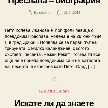
By
solomon
02.11.2011
Post
Post
author
date
Петя Колева Иванова е поп фолк певица с
псевдоним Преслава. Родена е на 26 юни 1984
г. в град Добрич. Появява се за първи път на
трибуната с Милко Калайджиев, с когото
съставя песента „Нежен Рекет“. Тогава тя все
още не е приела псевдонима си и на каталога
на песента е изписана като Петя. След […]
Categories
БЕЗ КАТЕГОРИЯ
Искате ли да знаете