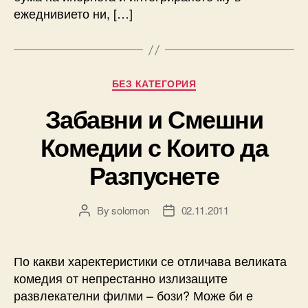
ежеднивието ни, […]
Categories
БЕЗ КАТЕГОРИЯ
Забавни и Смешни
Комедии с Които да
Разпуснете
By
solomon
02.11.2011
Post
Post
author
date
По какви харектеристики се отличава великата
комедия от непрестанно излизащите
развлекателни филми – бози? Може би е