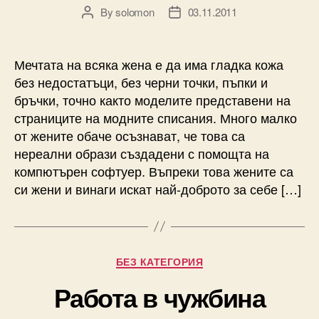
By
solomon
03.11.2011
Post
Post
author
date
Мечтата на всяка жена е да има гладка кожа
без недостатъци, без черни точки, пъпки и
бръчки, точно както моделите представени на
страниците на модните списания. Много малко
от жените обаче осъзнават, че това са
нереални образи създадени с помощта на
компютърен софтуер. Въпреки това жените са
си жени и винаги искат най-доброто за себе […]
Categories
БЕЗ КАТЕГОРИЯ
Работа в чужбина