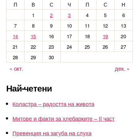
П
В
С
Ч
П
С
Н
1
2
3
4
5
6
7
8
9
10
11
12
13
14
15
16
17
18
19
20
21
22
23
24
25
26
27
28
29
30
« окт.
дек. »
Най-четени
Коластра – радостта на живота
Митове и факти за хлебарките – II част
Превенция на загуба на слуха