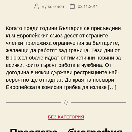
By
solomon
02.11.2011
Post
Post
author
date
Когато преди години България се присъедини
към Европейския съюз десет от страните
членки приложиха ограничения за българите,
желаещи да работят зад граница. Тези дни от
Брюксел обаче идват оптимистични новини за
всички, които търсят работа в чужбина. От
догодина в някои държави рестрикциите най-
вероятно ще отпаднат. До края на ноември
Европейската комисия трябва да излезе […]
Categories
БЕЗ КАТЕГОРИЯ
Преслава – биография