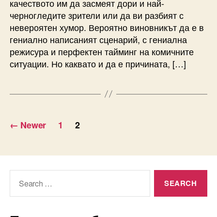
качеството им да засмеят дори и най-
черногледите зрители или да ви разбият с
невероятен хумор. Вероятно виновникът да е в
гениално написаният сценарий, с гениална
режисура и перфектен тайминг на комичните
ситуации. Но каквато и да е причината, […]
Разделяне
←
Newer
1
2
на
публикациите
на
Search
for:
страници