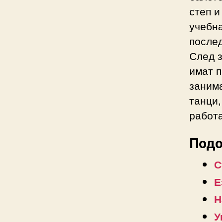
степ и
учебна
послед
След 
имат п
занима
танци
работа
Подо
С
Е
Н
У