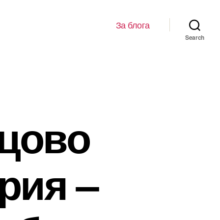
За блога
Search
нцово
рия –