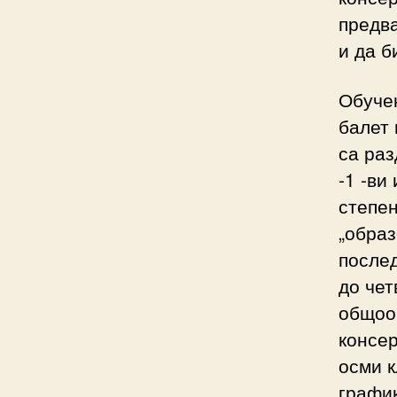
предва
и да б
Обучен
балет 
са раз
-1 -ви
степен
„образ
послед
до чет
общоо
консер
осми к
график