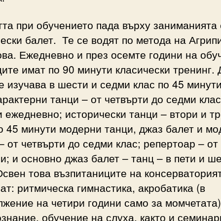
та при обучението пада върху заниманията 
ески балет. Те се водят по метода на Агрип
ва. Ежедневно и през осемте години на обу
ите имат по 90 минути класически тренинг. 
е изучава в шести и седми клас по 45 минут
арактерни танци – от четвърти до седми клас
 ежедневно; исторически танци – втори и тр
о 45 минути модерни танци, джаз балет и м
– от четвърти до седми клас; репертоар – от
и; и основно джаз балет – танц – в пети и ш
Освен това възпитаниците на консерватория
ат: ритмическа гимнастика, акробатика (в
жение на четири години само за момчетата)
знание, обучение на слуха, както и семинар