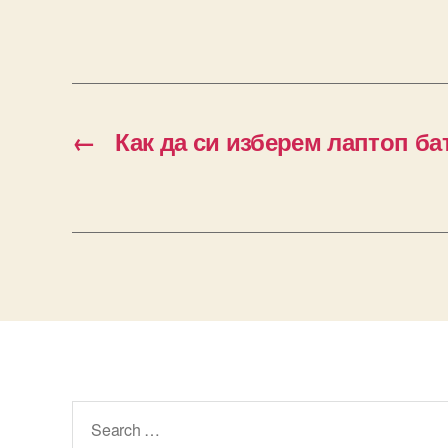
←
Как да си изберем лаптоп б
Search
for: