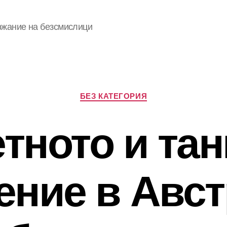
ржание на безсмислици
Categories
БЕЗ КАТЕГОРИЯ
тното и та
ение в Авст