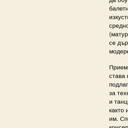
балетн
изкуст
средно
(матур
се дър
модере
Прием
става 
подлаг
за тех
и танц
както 
им. Сп
консе