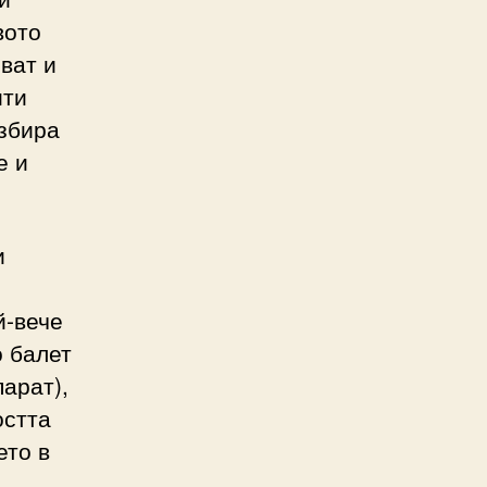
вото
ват и
ити
азбира
е и
и
й-вече
о балет
парат),
остта
ето в