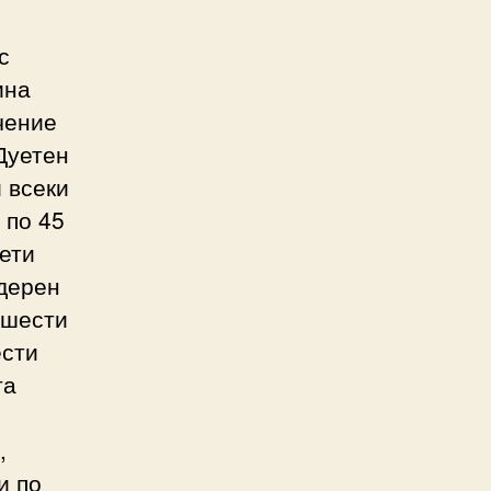
с
ина
чение
Дуетен
и всеки
 по 45
ети
одерен
 шести
ести
та
,
и по