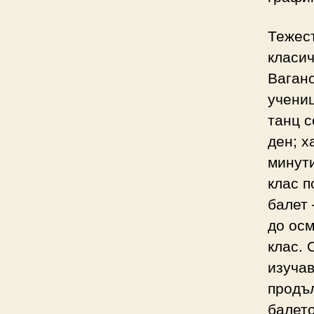
Тежест
класич
Вагано
учениц
танц с
ден; х
минути
клас п
балет 
до осм
клас. 
изучав
продъл
балето