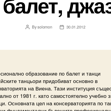
 балет, джа
By
solomon
30.01.2012
Post
Post
author
date
сионално образование по балет и танци
йските танцьори придобиват основно в
рваторията на Виена. Тази институция съще
лно от 1981 г. като самостоятелно учебно 
ци. Основната цел на консерваторията по та
учи фундаментални бъдещите професионалн