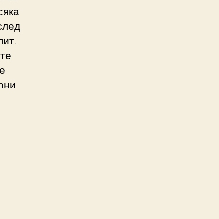
сяка
след
пит.
ите
се
рни