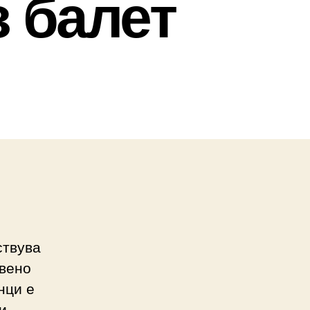
з балет
ствува
звено
нци е
и