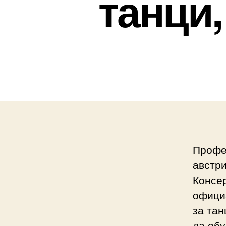
танци,
Профе
австри
Консе
официа
за тан
да об