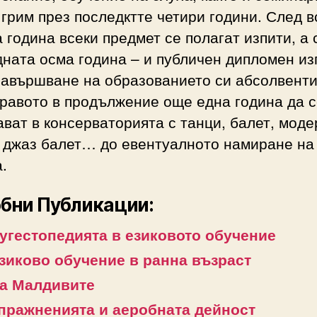
 грим през последктте четири години. След в
 година всеки предмет се полагат изпити, а 
ната осма година – и публичен дипломен из
завършване на образованието си абсолвент
равото в продължение още една година да 
ват в консерваторията с танци, балет, моде
, джаз балет… до евентуалното намиране на
.
бни Публикации:
угестопедията в езиковото обучение
зиково обучение в ранна възраст
а Малдивите
пражненията и аеробната дейност