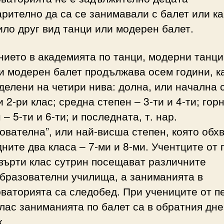
рително да са се занимавали с балет или к
ило друг вид танци или модерен балет.
ието в академията по танци, модерни танци
и модерен балет продължава осем години, к
делени на четири нива: долна, или начална 
 и 2-ри клас; средна степен – 3-ти и 4-ти; гор
 – 5-ти и 6-ти; и последната, т. нар.
ователна”, или най-висша степен, която обх
ните два класа – 7-ми и 8-ми. Учентците от 
върти клас сутрин посещават различните
бразователни училища, а заниманията в
ваторията са следобед. При учениците от п
лас заниманията по балет са в обратния дн
.