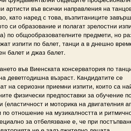
и артисти във всички направления на танцо
во, като наред с това, възпитаниците завърш
то си образование и полагат зрелостни изп
а) по общообразователните предмети, но р
жат изпити по балет, танци а в днешно врем
н балет и джаз балет.
ането във Виенската консерватория по танц
на деветгодишна възраст. Кандидатите се
ат на сериозни приемни изпити, които са на
ните физически предпоставки за обучение п
и (еластичност и моторика на двигателния а
и по отношение на музикалността и ритмичн
ециално за отбелязване е, че при постъпван
рваторията не е задължително децата