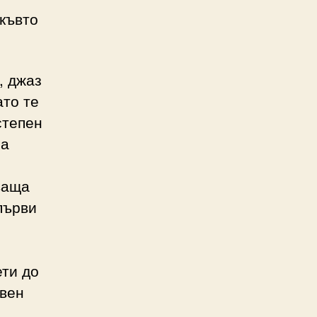
акъвто
, джаз
ато те
степен
на
ваща
първи
ети до
евен