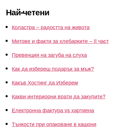
Най-четени
Коластра – радостта на живота
Митове и факти за хлебарките – II част
Превенция на загуба на слуха
Как да избереш подарък за мъж?
Какъв Хостинг да Изберем
Какви интериорни врати да закупите?
Електронна фактура vs хартиена
Тънкости при опаковане в кашони