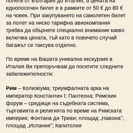
еднопосочен билет е в рамките от 50 € до 80 €
на човек. При закупуването на самолетен билет
за полет на ниско тарифна авиокомпания
трябва да обърнете специално внимание какво
включва цената, тъй като в повечето случай
багажът се таксува отделно.
По време на Вашата уникална екскурзия в
Италия Ви препоръчвам да посетите следните
забележителности:
– Колизеума; триумфалната арка на
Рим
император Константин I; Пантеона; Римския
форум – средище на съдебната система,
търговията и религията по време на Римската
империя; Фонтана ди Треви; площад „Навона”;
площад „Испания”; Капитолия