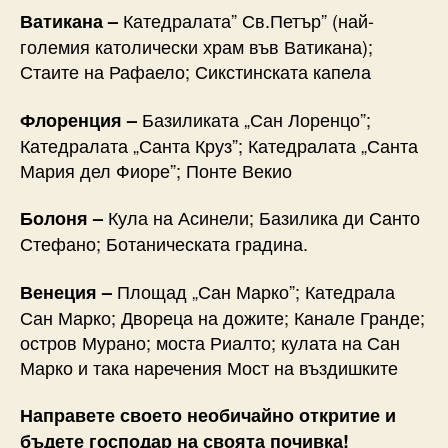
Катедралата” Св.Петър” (най-
Ватикана –
големия католически храм във Ватикана);
Стаите на Рафаело; Сикстинската капела
Базиликата „Сан Лоренцо”;
Флоренция –
Катедралата „Санта Круз”; Катедралата „Санта
Мария дел Фиоре”; Понте Векио
Кула на Асинели; Базилика ди Санто
Болоня –
Стефано; Ботаническата градина.
Площад „Сан Марко”; Катедрала
Венеция –
Сан Марко; Двореца на дожите; Канале Гранде;
остров Мурано; моста Риалто; кулата на Сан
Марко и така наречения Мост на въздишките
Направете своето необичайно откритие и
бъдете господар на своята почивка!