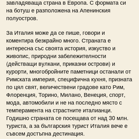
завладяваща страна в Европа. С формата си
на ботуш е разположена на Апенинския
полуостров.
За Италия може да се пише, говори и
коментира безкрайно много. Страната е
интересна със своята история, изкуство и
живопис, природни забележителности
(действащи вулкани, приказни острови) и
курорти, многобройните паметници останали от
Римската империя, специфична кухня, призната
по цял свят, величествени градове като Рим,
Флоренция, Торино, Милано, Венеция, спорт,
мода, автомобили и не на последно място с
темперамента на страстните италианци.
Годишно страната се посещава от над 30 млн.
туриста, а за българския турист Италия вече е
съвсем достъпна дестинация.