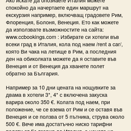
Ако искате да опознаете Италия можете
спокойно да начертаете един маршрут на
екскурзия например, включващ градовете Рим,
Флоренция, Болоня, Венеция. Ето как можете
да използвате възможностите на сайта:
www.ccbookings.com : Избирате си хотели във
всеки град в Италия, кола под наем /rent a car/,
която Ви чака на летище в Рим, а последния
ден на обиколката можете да я оставите във
Венеция и от Венеция да хванете полет
обратно за България.
Например за 10 дни цената на нощувките за
двама в хотели 3*, 4* с включена закуска
варира около 350 €. Колата под наем, при
положение, че се взема от Рим и се оставя във
Венеция и се ползва от 5 пътника, струва около
500 €. Вече има достатъчно ниско тарифни
полети от България до Италия, а цената на