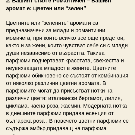
2. Вашият стил е Романтичен – Вашият
аромат е: Цветен или “зелен”
Цветните или ”зелените” аромати са
предназначени за млади и романтични
момичета, при които всичко все още предстои,
както и за жени, които чувстват себе си с млади
души независимо от възрастта. Такива
парфюми подчертават красотата, свежестта и
неувяхващата младост в жените. Цветните
парфюми обикновено се състоят от комбинация
от няколко различни цветни аромата. В
парфюмите могат да присъстват нотки на
различни цветя: италиански бергамот, лилия,
циклама, чаена роза, жасмин. Модерната нотка
в днешните парфюми придава есенция от
българска роза . В повечето цветни парфюми се
съдържа амбър,придаващ на парфюма