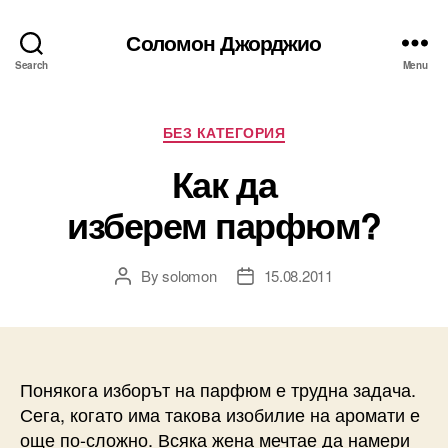
Соломон Джорджио
Search
Menu
Categories
БЕЗ КАТЕГОРИЯ
Как да
изберем парфюм?
By
solomon
15.08.2011
Post
Post
author
date
Понякога изборът на парфюм е трудна задача.
Сега, когато има такова изобилие на аромати е
още по-сложно. Всяка жена мечтае да намери