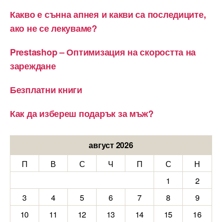
Какво е сънна апнея и какви са последиците,
ако не се лекуваме?
Prestashop – Оптимизация на скоростта на
зареждане
Безплатни книги
Как да избереш подарък за мъж?
август 2026
П
В
С
Ч
П
С
Н
1
2
3
4
5
6
7
8
9
10
11
12
13
14
15
16