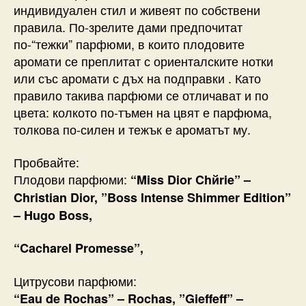
индивидуален стил и живеят по собствени
правила. По-зрелите дами предпочитат
по-“тежки” парфюми, в които плодовите
аромати се преплитат с ориенталските нотки
или със аромати с дъх на подправки . Като
правило такива парфюми се отличават и по
цвета: колкото по-тъмен на цвят е парфюма,
толкова по-силен и тежък е ароматът му.
Пробвайте:
Плодови парфюми:
“Miss Dior Chйrie” –
Christian Dior, ”Boss Intense Shimmer Edition”
– Hugo Boss,
“Cacharel Promesse”,
Цитрусови парфюми:
“Eau de Rochas” – Rochas, ”Gieffeff” –