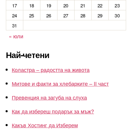
17
18
19
20
21
22
23
24
25
26
27
28
29
30
31
« юли
Най-четени
Коластра – радостта на живота
Митове и факти за хлебарките – II част
Превенция на загуба на слуха
Как да избереш подарък за мъж?
Какъв Хостинг да Изберем