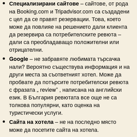
– сайтове, от рода
Специализирани сайтове
на Booking.com и Tripadvisor.com са създадени
с цел да се правят резервации. Това, което
може да повлияе на решението дали клиента
да резервира са потребителските ревюта –
дали са преобладаващо положителни или
отрицателни.
– не забравяте любимата търсачка
Google
нали? Вероятно съществува информация и на
други места за съответният хотел. Може да
пробвате да потърсите потребителски ревюта
с фразата „ review” , написана на английски
език. В България ревютата все още не са
толкова популярни, като оценка на
туристически услуги.
– не на последно място
Сайта на хотела
може да посетите сайта на хотела.