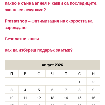
Какво е сънна апнея и какви са последиците,
ако не се лекуваме?
Prestashop – Оптимизация на скоростта на
зареждане
Безплатни книги
Как да избереш подарък за мъж?
август 2026
П
В
С
Ч
П
С
Н
1
2
3
4
5
6
7
8
9
10
11
12
13
14
15
16