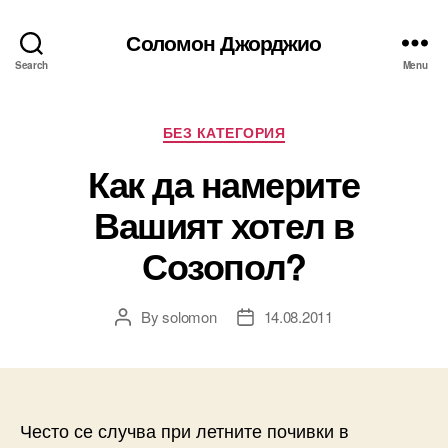
Соломон Джорджио
Search
Menu
Categories
БЕЗ КАТЕГОРИЯ
Как да намерите
Вашият хотел в
Созопол?
By
solomon
14.08.2011
Post
Post
author
date
Често се случва при летните почивки в