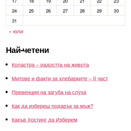
17
18
19
20
21
22
23
24
25
26
27
28
29
30
31
« юли
Най-четени
Коластра – радостта на живота
Митове и факти за хлебарките – II част
Превенция на загуба на слуха
Как да избереш подарък за мъж?
Какъв Хостинг да Изберем