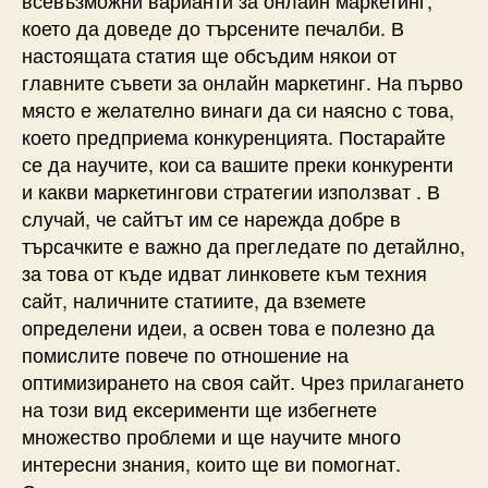
което да доведе до търсените печалби. В
настоящата статия ще обсъдим някои от
главните съвети за онлайн маркетинг. На първо
място е желателно винаги да си наясно с това,
което предприема конкуренцията. Постарайте
се да научите, кои са вашите преки конкуренти
и какви маркетингови стратегии използват . В
случай, че сайтът им се нарежда добре в
търсачките е важно да прегледате по детайлно,
за това от къде идват линковете към техния
сайт, наличните статиите, да вземете
определени идеи, а освен това е полезно да
помислите повече по отношение на
оптимизирането на своя сайт. Чрез прилагането
на този вид ексерименти ще избегнете
множество проблеми и ще научите много
интересни знания, които ще ви помогнат.