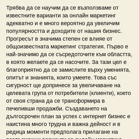
Трябва да се научим да се възползваме от
известните варианти за онлайн маркетинг
адекватно и е много вероятно да увеличим
популярността и доходите от нашия бизнес.
Прогресът в значима степен се влияе от
общоизвестната маркетинг стратегия. Първо е
най-значимо да се съсредоточите към областта,
в която желаете да се насочите. За тази цел е
благоприятно да се замислите върху уменията,
опитът и знанията, които умеете. Това със
сигурност ще допринесе за увеличаване на
целевата група от потребители (клиенти), което
от своя страна да се трансформира в
печеливши продажби. Създаването на
дългосрочен план за успех с интернет бизнес е
наистина много трудна и важна дейност и в
редица моменти предполага прилагане на
всевъзможни варианти за онлайн маркетинг,