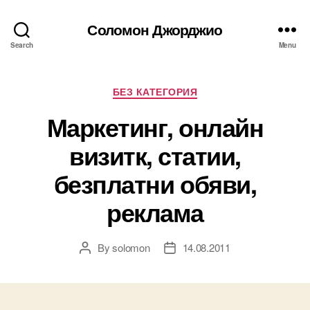
Соломон Джорджио
Search
Menu
Categories
БЕЗ КАТЕГОРИЯ
Маркетинг, онлайн
визитк, статии,
безплатни обяви,
реклама
By
solomon
14.08.2011
Post
Post
author
date