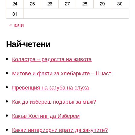
24
25
26
27
28
29
30
31
« юли
Най-четени
Коластра – радостта на живота
Митове и факти за хлебарките – II част
Превенция на загуба на слуха
Как да избереш подарък за мъж?
Какъв Хостинг да Изберем
Какви интериорни врати да закупите?