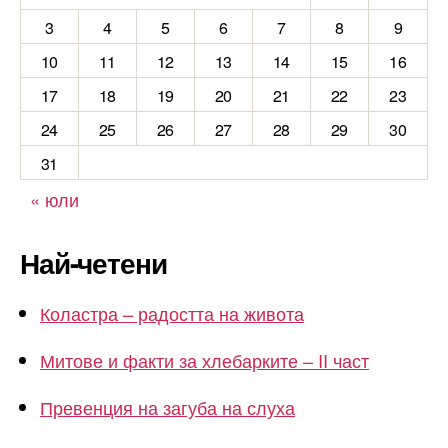
3
4
5
6
7
8
9
10
11
12
13
14
15
16
17
18
19
20
21
22
23
24
25
26
27
28
29
30
31
« юли
Най-четени
Коластра – радостта на живота
Митове и факти за хлебарките – II част
Превенция на загуба на слуха