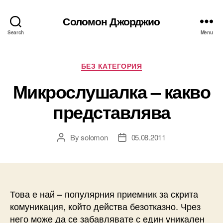
Соломон Джорджио
Search
Menu
Categories
БЕЗ КАТЕГОРИЯ
Микрослушалка – какво
представлява
By
solomon
05.08.2011
Post
Post
author
date
Това е най – популярния приемник за скрита
комуникация, който действа безотказно. Чрез
него може да се забавлявате с един уникален