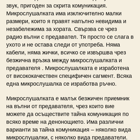
звук, пригоден за скрита комуникация.
Микрослушалката има изключително малки
размери, които я правят напълно невидима и
незабележима за хората. Свързва се чрез
радио вълни с предавател. Тя просто се слага в
ухото и не остава следи от употреба. Няма
кабели, няма жички, всичко се извършва чрез
безжична връзка между микрослушалката и
предавателя . Микрослушалката е изработена
от висококачествен специфичен сагмент. Всяка
една микрослушалка се изработва ръчно.
Микрослушалката е малък безжичен приемник
на вълни от предавателя, чрез които вие
можете да осъществите тайна комуникация по
всяко време на денонощието. Има различни
варианти за тайна комуникация – няколко вида
микрослушалки, с няколко вида предаватели.