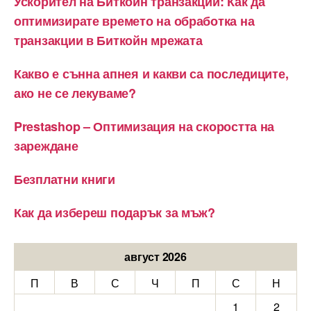
Ускорител на Биткойн транзакции: Как да
оптимизирате времето на обработка на
транзакции в Биткойн мрежата
Какво е сънна апнея и какви са последиците,
ако не се лекуваме?
Prestashop – Оптимизация на скоростта на
зареждане
Безплатни книги
Как да избереш подарък за мъж?
август 2026
П
В
С
Ч
П
С
Н
1
2