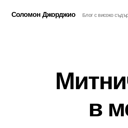
Соломон Джорджио
Блог с високо съдъ
Митни
в м