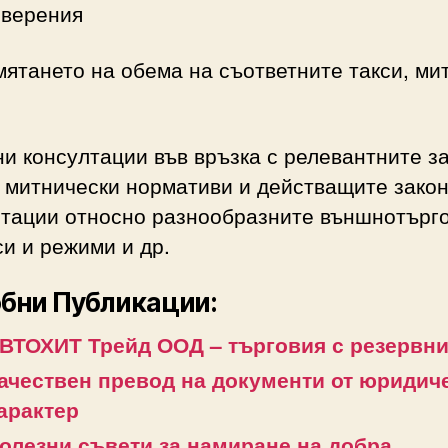
оверения
мятането на обема на съответните такси, ми
и
ни консултации във връзка с релевантните з
 митнически нормативи и действащите закон
лтации относно разнообразните външнотърг
и и режими и др.
бни Публикации:
ВТОХИТ Трейд ООД – търговия с резервни
ачествен превод на документи от юридич
арактер
олезни съвети за намиране на добра