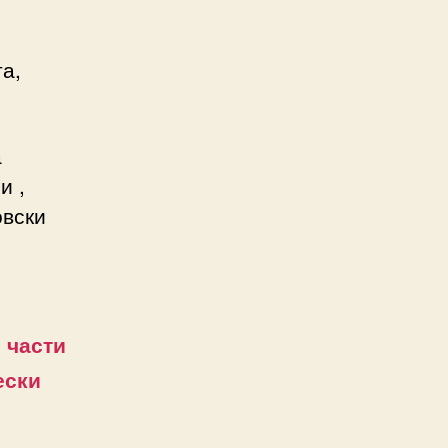
та,
а
и ,
овски
 части
ески