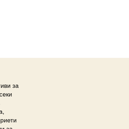
иви за
Всеки
в
а,
приети
ди за