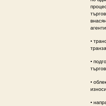
процес
търгов
внасян
агенти
• тран
транз
• подг
търгов
• обле
износ
• напр