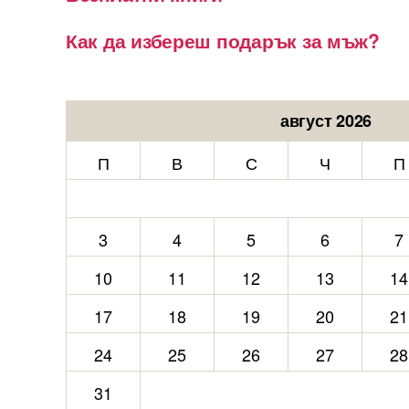
Как да избереш подарък за мъж?
август 2026
П
В
С
Ч
П
3
4
5
6
7
10
11
12
13
14
17
18
19
20
21
24
25
26
27
28
31