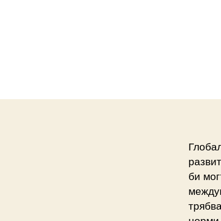
Глобал
развит
би мог
междун
трябва
норми 