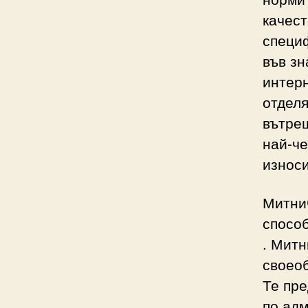
качест
специф
във зн
интерн
отдел
вътре
най-че
износи
Митни
способ
. Митн
своео
Те пре
по ад