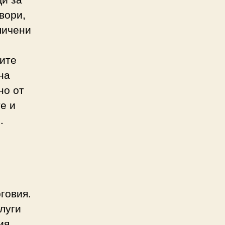
вори,
личени
сите
на
но от
е и
.
говия.
луги
ия