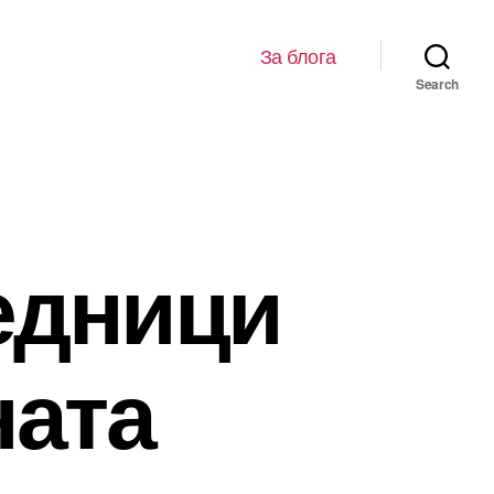
За блога
Search
едници
ната