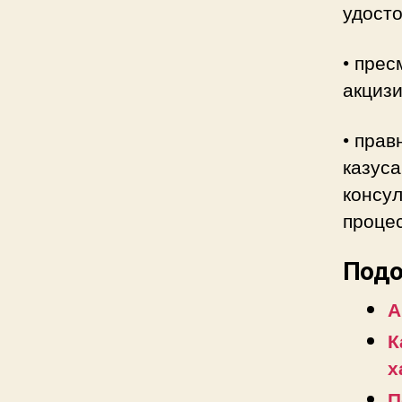
удост
• прес
акциз
• прав
казуса
консу
процес
Подо
А
К
х
П