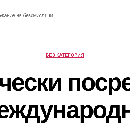
ржание на безсмислици
Categories
БЕЗ КАТЕГОРИЯ
чески поср
еждународ