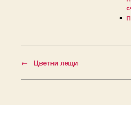
с
П
←
Цветни лещи