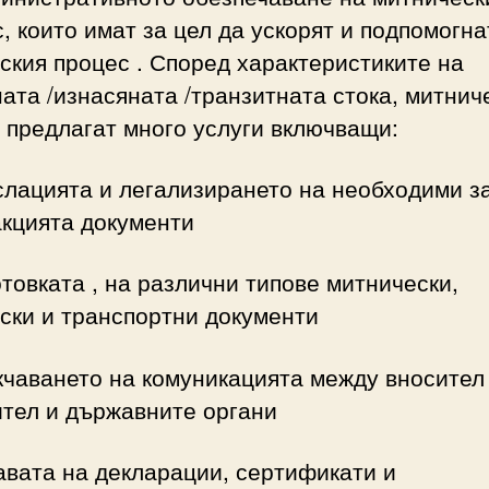
, които имат за цел да ускорят и подпомогна
ския процес . Според характеристиките на
ата /изнасяната /транзитната стока, митнич
 предлагат много услуги включващи:
слацията и легализирането на необходими з
акцията документи
отовката , на различни типове митнически,
ски и транспортни документи
кчаването на комуникацията между вносител 
ител и държавните органи
авата на декларации, сертификати и