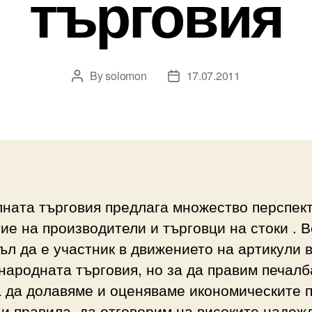
търговия
By
solomon
17.07.2011
Post
Post
author
date
ната търговия предлага множество перспект
ие на производители и търговци на стоки . 
ъл да е участник в движението на артикули 
ародната търговия, но за да правим печалб
 да долавяме и оценяваме икономическите 
и правила, да отговорим на високите надеж