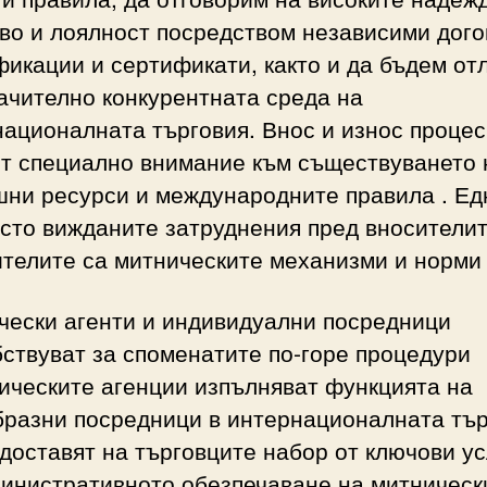
во и лоялност посредством независими дого
икации и сертификати, както и да бъдем от
ачително конкурентната среда на
ационалната търговия. Внос и износ проце
ят специално внимание към съществуването 
шни ресурси и международните правила . Ед
сто вижданите затруднения пред вносителит
телите са митническите механизми и норми 
чески агенти и индивидуални посредници
ствуват за споменатите по-горе процедури
ическите агенции изпълняват функцията на
бразни посредници в интернационалната тър
доставят на търговците набор от ключови ус
министративното обезпечаване на митническ