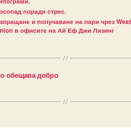
илограми.
осопад поради стрес.
зпращане и получаване на пари чрез West
nion в офисите на Ай Еф Джи Лизинг
ято обещава добро