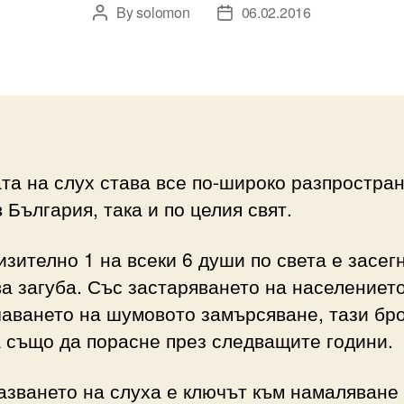
By
solomon
06.02.2016
Post
Post
author
date
та на слух става все по-широко разпростра
в България, така и по целия свят.
зително 1 на всеки 6 души по света е засег
а загуба. Със застаряването на населението
аването на шумовото замърсяване, тази бро
 също да порасне през следващите години.
зването на слуха е ключът към намаляване