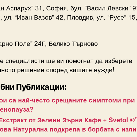
ан Аспарух” 31, София, бул. “Васил Левски” 9
 ул. “Иван Вазов” 42, Пловдив, ул. “Русе” 15
,
арно Поле” 24Г, Велико Търново
е специалисти ще ви помогнат да изберете
лното решение според вашите нужди!
бни Публикации:
ои са най-често срещаните симптоми при
енопауза?
Екстракт от Зелени Зърна Кафе + Svetol ®”
ова Натурална подкрепа в борбата с изл