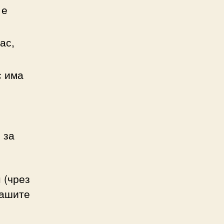
 е
ас,
с има
 за
 (чрез
нашите