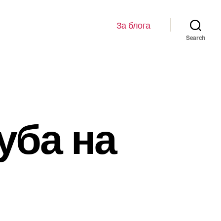
За блога
Search
уба на