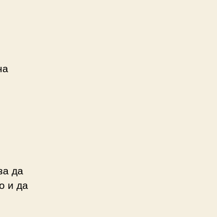
на
за да
о и да