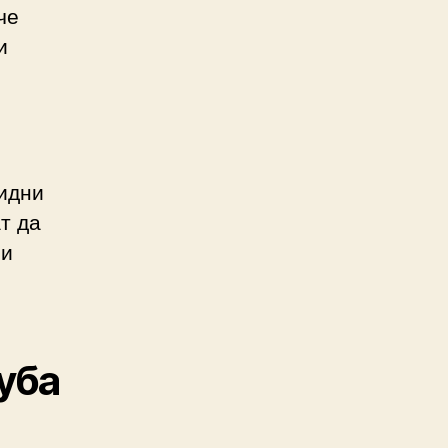
че
и
бидни
т да
 и
губа