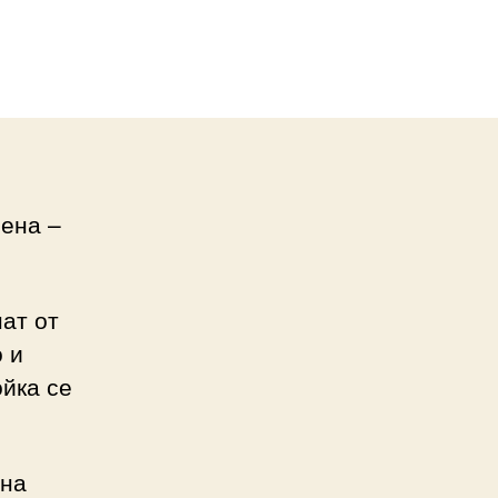
нена –
нат от
 и
йка се
 на