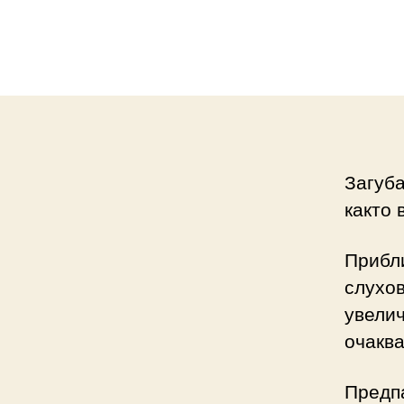
Загуба
както 
Прибли
слухов
увелич
очаква
Предпа