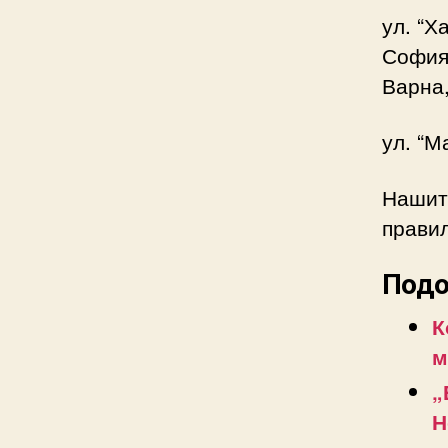
ул. “Х
София,
Варна
ул. “М
Нашит
прави
Подо
К
м
„
Н