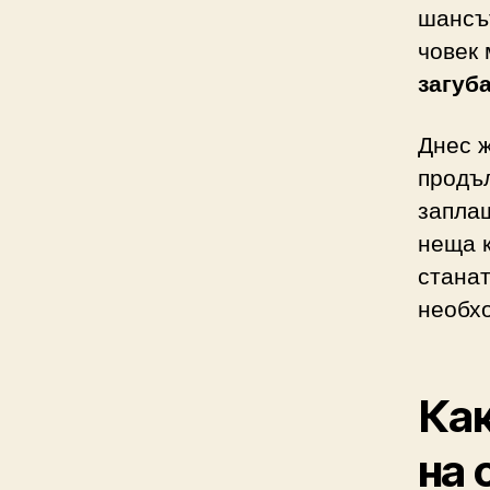
шансът
човек 
загуб
Днес ж
продъ
заплаш
неща к
станат
необх
Как
на 