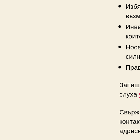
Избя
възм
Инве
коит
Носе
силн
Прав
Запише
слуха
Свърже
контак
адреси