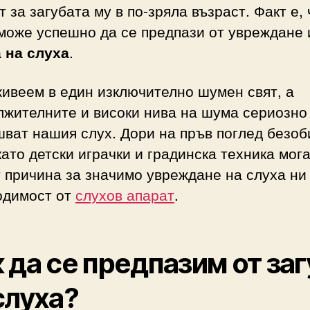
 за загубата му в по-зряла възраст. Факт е, 
може успешно да се предпази от увреждане 
а на слуха
.
ивеем в един изключително шумен свят, а
лжителните и високи нива на шума сериозно
ват нашия слух. Дори на пръв поглед безо
ато детски играчки и градинска техника мога
 причина за значимо увреждане на слуха ни
одимост от
слухов апарат
.
 да се предпазим от за
слуха?