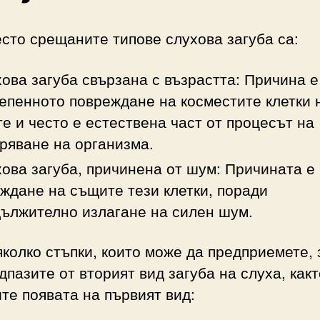
сто срещаните типове слухова загуба са:
ова загуба свързана с възрастта: Причина е
епенното повреждане на косместите клетки 
е и често е естествена част от процесът на
ряване на организма.
ова загуба, причинена от шум: Причината е
ждане на същите тези клетки, поради
ължително излагане на силен шум.
колко стъпки, които може да предприемете, 
дпазите от вторият вид загуба на слуха, какт
те появата на първият вид: