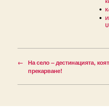
к
К
И
U
←
На село – дестинацията, ко
прекарване!