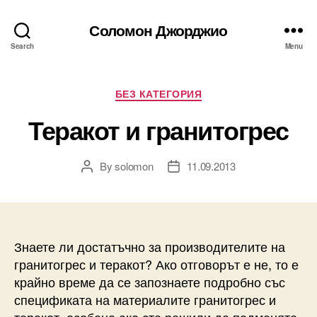
Соломон Джорджио
Search
Menu
Categories
БЕЗ КАТЕГОРИЯ
Теракот и гранитогрес
By
solomon
11.09.2013
Post
Post
author
date
Знаете ли достатъчно за производителите на
гранитогрес и теракот? Ако отговорът е не, то е
крайно време да се запознаете подробно със
спецификата на материалите гранитогрес и
теракот, особено ако сте решили да подменяте