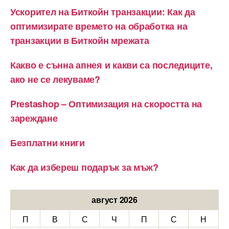
Ускорител на Биткойн транзакции: Как да
оптимизирате времето на обработка на
транзакции в Биткойн мрежата
Какво е сънна апнея и какви са последиците,
ако не се лекуваме?
Prestashop – Оптимизация на скоростта на
зареждане
Безплатни книги
Как да избереш подарък за мъж?
август 2026
П
В
С
Ч
П
С
Н