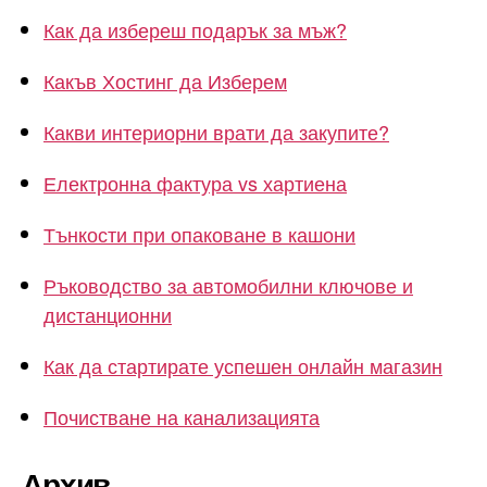
Как да избереш подарък за мъж?
Какъв Хостинг да Изберем
Какви интериорни врати да закупите?
Електронна фактура vs хартиена
Тънкости при опаковане в кашони
Ръководство за автомобилни ключове и
дистанционни
Как да стартирате успешен онлайн магазин
Почистване на канализацията
Архив