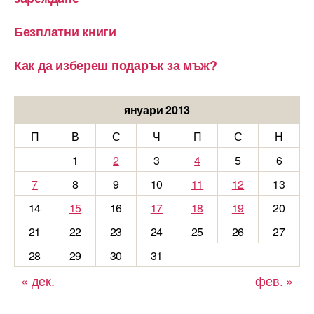
Безплатни книги
Как да избереш подарък за мъж?
януари 2013
П
В
С
Ч
П
С
Н
1
2
3
4
5
6
7
8
9
10
11
12
13
14
15
16
17
18
19
20
21
22
23
24
25
26
27
28
29
30
31
« дек.
фев. »