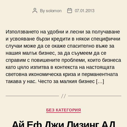
By
solomon
07.01.2013
Post
Post
author
date
Използването на удобни и лесни за получаване
и усвояване бързи кредити в някои специфични
случаи може да се окаже спасително въже за
нашия малък бизнес, за да съумеем да се
справим с повишените проблеми, които бизнеса
като цяло изпитва в контекста на настоящата
световна икономическа криза и перманентната
такава у нас. Често за малкия бизнес […]
Categories
БЕЗ КАТЕГОРИЯ
Ай Еф Джи Лизинг АД