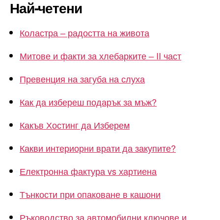
Най-четени
Коластра – радостта на живота
Митове и факти за хлебарките – II част
Превенция на загуба на слуха
Как да избереш подарък за мъж?
Какъв Хостинг да Изберем
Какви интериорни врати да закупите?
Електронна фактура vs хартиена
Тънкости при опаковане в кашони
Ръководство за автомобилни ключове и