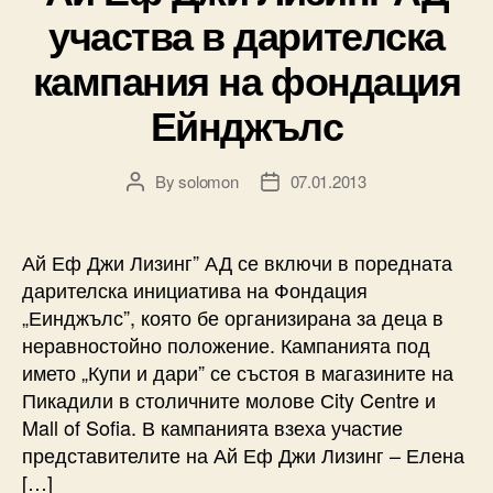
участва в дарителска
кампания на фондация
Ейнджълс
By
solomon
07.01.2013
Post
Post
author
date
Ай Еф Джи Лизинг” АД се включи в поредната
дарителска инициатива на Фондация
„Еинджълс”, която бе организирана за деца в
неравностойно положение. Кампанията под
името „Купи и дари” се състоя в магазините на
Пикадили в столичните молове Сity Centre и
Mall of Sofia. В кампанията взеха участие
представителите на Ай Еф Джи Лизинг – Елена
[…]