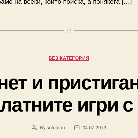
аме на всеки, който поиска, а понякога […]
Categories
БЕЗ КАТЕГОРИЯ
нет и пристиган
латните игри с
By
solomon
04.07.2013
Post
Post
author
date