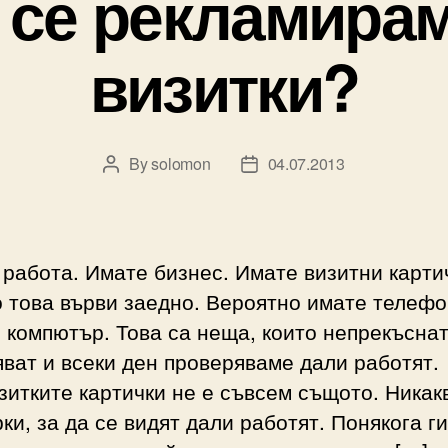
 се рекламира
визитки?
By
solomon
04.07.2013
Post
Post
author
date
работа. Имате бизнес. Имате визитни карти
 това върви заедно. Вероятно имате телефо
 компютър. Това са неща, които непрекъснат
ват и всеки ден проверяваме дали работят.
зитките картички не е съвсем същото. Никак
ки, за да се видят дали работят. Понякога ги