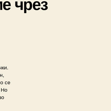
ме чрез
чки.
н,
о се
 Но
во