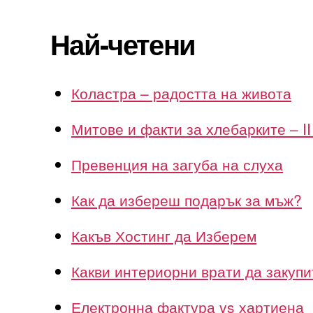
Най-четени
Коластра – радостта на живота
Митове и факти за хлебарките – II
Превенция на загуба на слуха
Как да избереш подарък за мъж?
Какъв Хостинг да Изберем
Какви интериорни врати да закупи
Електронна фактура vs хартиена