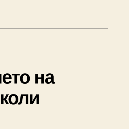
ето на
 коли