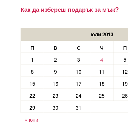
Как да избереш подарък за мъж?
юли 2013
П
В
С
Ч
П
1
2
3
4
5
8
9
10
11
12
15
16
17
18
19
22
23
24
25
26
29
30
31
« юни