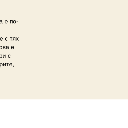
а е по-
е с тях
ова е
ри с
рите,