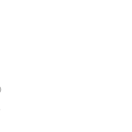
)
)
)
)
)