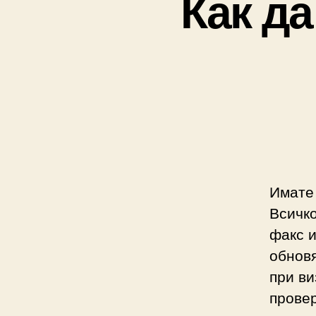
Как да
Имате 
Всичко
факс и
обновя
при ви
провер