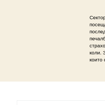
Сектор
посеща
послед
печалб
страхо
коли. 
които 
Search