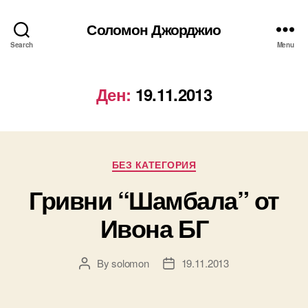
Соломон Джорджио
Search
Menu
Ден:
19.11.2013
Categories
БЕЗ КАТЕГОРИЯ
Гривни “Шамбала” от
Ивона БГ
By
solomon
19.11.2013
Post
Post
author
date