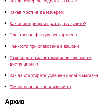
Как да избереш подарък за мъж?
Какъв Хостинг да Изберем
Какви интериорни врати да закупите?
Електронна фактура vs хартиена
Тънкости при опаковане в кашони
Ръководство за автомобилни ключове и
дистанционни
Как да стартирате успешен онлайн магазин
Почистване на канализацията
Архив