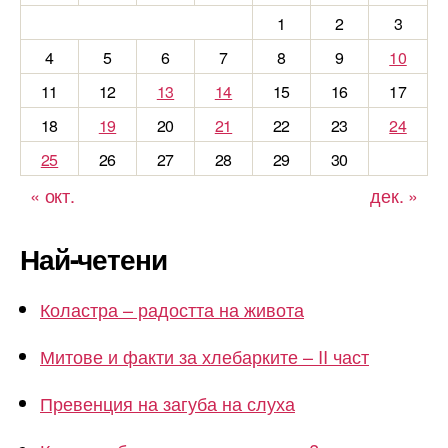
1
2
3
4
5
6
7
8
9
10
11
12
13
14
15
16
17
18
19
20
21
22
23
24
25
26
27
28
29
30
« окт.
дек. »
Най-четени
Коластра – радостта на живота
Митове и факти за хлебарките – II част
Превенция на загуба на слуха