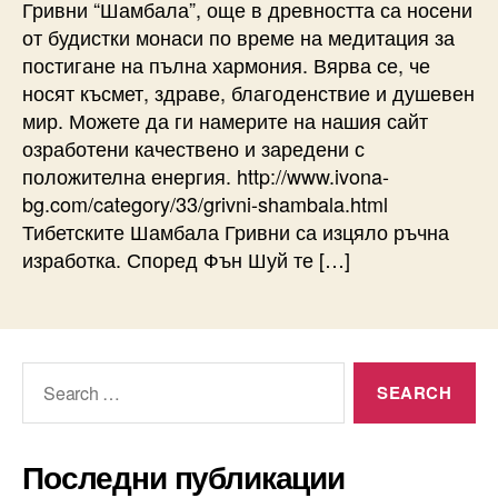
Гривни “Шамбала”, още в древността са носени
от будистки монаси по време на медитация за
постигане на пълна хармония. Вярва се, че
носят късмет, здраве, благоденствие и душевен
мир. Можете да ги намерите на нашия сайт
озработени качествено и заредени с
положителна енергия. http://www.ivona-
bg.com/category/33/grivni-shambala.html
Тибетските Шамбала Гривни са изцяло ръчна
изработка. Според Фън Шуй те […]
Search
for:
Последни публикации