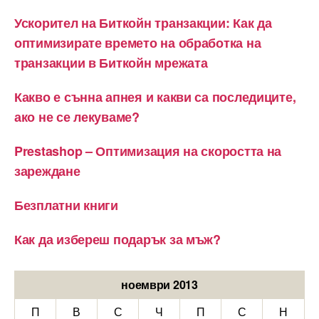
Ускорител на Биткойн транзакции: Как да
оптимизирате времето на обработка на
транзакции в Биткойн мрежата
Какво е сънна апнея и какви са последиците,
ако не се лекуваме?
Prestashop – Оптимизация на скоростта на
зареждане
Безплатни книги
Как да избереш подарък за мъж?
ноември 2013
П
В
С
Ч
П
С
Н