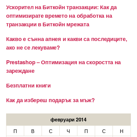
Ускорител на Биткойн транзакции: Как да
оптимизирате времето на обработка на
транзакции в Биткойн мрежата
Какво е сънна апнея и какви са последиците,
ако не се лекуваме?
Prestashop – Оптимизация на скоростта на
зареждане
Безплатни книги
Как да избереш подарък за мъж?
февруари 2014
П
В
С
Ч
П
С
Н