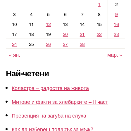
1
2
3
4
5
6
7
8
9
10
11
12
13
14
15
16
17
18
19
20
21
22
23
24
25
26
27
28
« ян.
мар. »
Най-четени
Коластра – радостта на живота
Митове и факти за хлебарките – II част
Превенция на загуба на слуха
Как да избереш подарък за мъж?