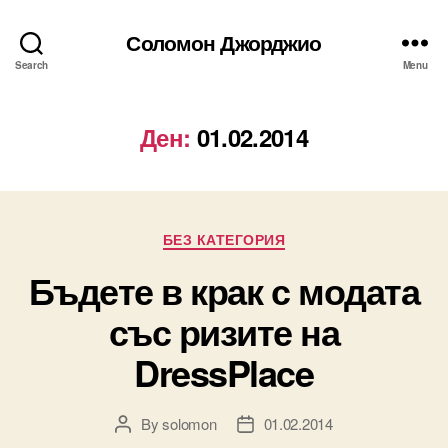
Соломон Джорджио
Search
Menu
Ден:
01.02.2014
Categories
БЕЗ КАТЕГОРИЯ
Бъдете в крак с модата
със ризите на
DressPlace
By
solomon
01.02.2014
Post
Post
author
date