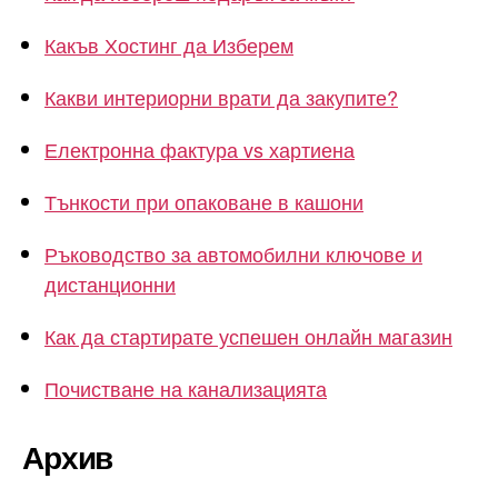
Какъв Хостинг да Изберем
Какви интериорни врати да закупите?
Електронна фактура vs хартиена
Тънкости при опаковане в кашони
Ръководство за автомобилни ключове и
дистанционни
Как да стартирате успешен онлайн магазин
Почистване на канализацията
Архив