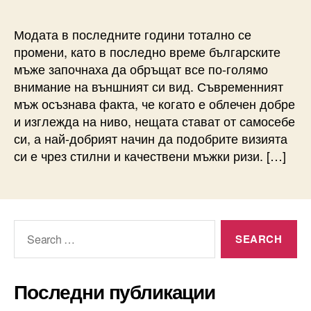
Модата в последните години тотално се
промени, като в последно време българските
мъже започнаха да обръщат все по-голямо
внимание на външният си вид. Съвременният
мъж осъзнава факта, че когато е облечен добре
и изглежда на ниво, нещата стават от самосебе
си, а най-добрият начин да подобрите визията
си е чрез стилни и качествени мъжки ризи. […]
Search
for:
Последни публикации