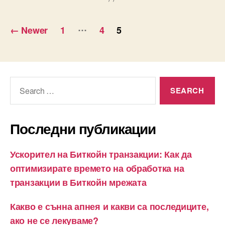
Разделяне
…
←
Newer
1
4
5
на
публикациите
на
Search
for:
страници
Последни публикации
Ускорител на Биткойн транзакции: Как да
оптимизирате времето на обработка на
транзакции в Биткойн мрежата
Какво е сънна апнея и какви са последиците,
ако не се лекуваме?