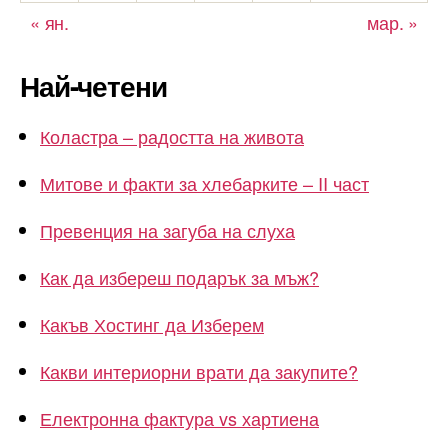
« ян.
мар. »
Най-четени
Коластра – радостта на живота
Митове и факти за хлебарките – II част
Превенция на загуба на слуха
Как да избереш подарък за мъж?
Какъв Хостинг да Изберем
Какви интериорни врати да закупите?
Електронна фактура vs хартиена