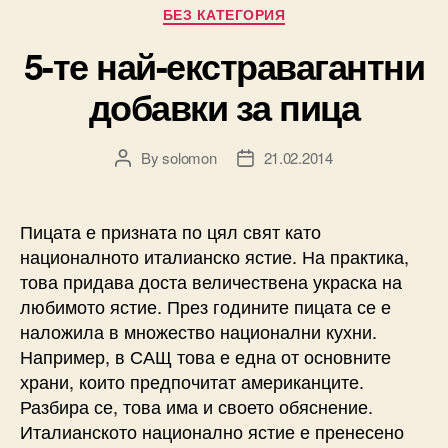
Categories
БЕЗ КАТЕГОРИЯ
5-те най-екстравагантни
добавки за пица
By
solomon
21.02.2014
Post
Post
author
date
Пицата е призната по цял свят като
националното италианско ястие. На практика,
това придава доста величествена украска на
любимото ястие. През годините пицата се е
наложила в множество национални кухни.
Например, в САЩ това е една от основните
храни, които предпочитат американците.
Разбира се, това има и своето обяснение.
Италианското национално ястие е пренесено