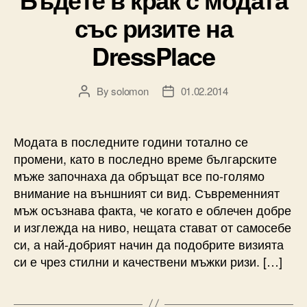
със ризите на
DressPlace
By
solomon
01.02.2014
Post
Post
author
date
Модата в последните години тотално се
промени, като в последно време българските
мъже започнаха да обръщат все по-голямо
внимание на външният си вид. Съвременният
мъж осъзнава факта, че когато е облечен добре
и изглежда на ниво, нещата стават от самосебе
си, а най-добрият начин да подобрите визията
си е чрез стилни и качествени мъжки ризи. […]