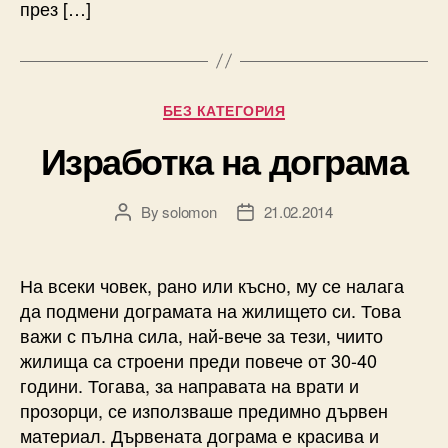
през […]
Categories
БЕЗ КАТЕГОРИЯ
Изработка на дограма
By
solomon
21.02.2014
Post
Post
author
date
На всеки човек, рано или късно, му се налага
да подмени дограмата на жилището си. Това
важи с пълна сила, най-вече за тези, чиито
жилища са строени преди повече от 30-40
години. Тогава, за направата на врати и
прозорци, се използваше предимно дървен
материал. Дървената дограма е красива и