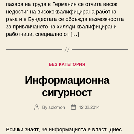
пазара на труда в Германия се отчита висок
недостиг на висококвалифицирана работна
ръка и в Бундестага се обсъжда възможността
за привличането на хиляди квалифицирани
работници, специално от […]
Categories
БЕЗ КАТЕГОРИЯ
Информационна
сигурност
By
solomon
12.02.2014
Post
Post
author
date
Всички знаят, че информацията е власт. Днес