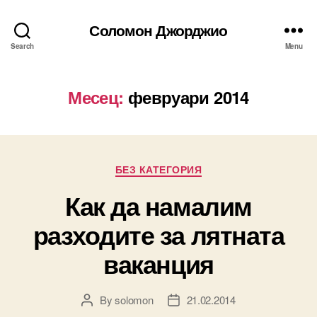
Соломон Джорджио
Search
Menu
Месец:
февруари 2014
Categories
БЕЗ КАТЕГОРИЯ
Как да намалим
разходите за лятната
ваканция
By
solomon
21.02.2014
Post
Post
author
date