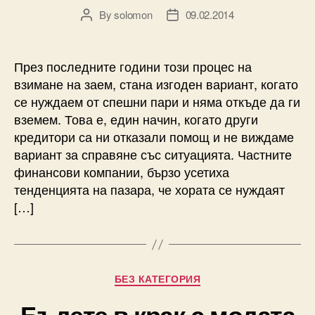
By
solomon
09.02.2014
Post
Post
author
date
През последните години този процес на
взимане на заем, стана изгоден вариант, когато
се нуждаем от спешни пари и няма откъде да ги
вземем. Това е, един начин, когато други
кредитори са ни отказали помощ и не виждаме
вариант за справяне със ситуацията. Частните
финансови компании, бързо усетиха
тенденцията на пазара, че хората се нуждаят
[…]
Categories
БЕЗ КАТЕГОРИЯ
Бъдете в крак с модата