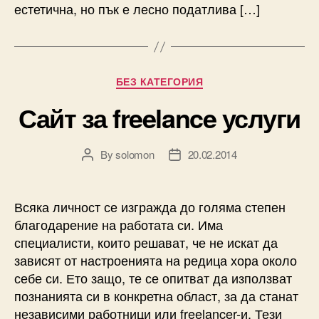
естетична, но пък е лесно податлива […]
Categories
БЕЗ КАТЕГОРИЯ
Сайт за freelance услуги
By
solomon
20.02.2014
Post
Post
author
date
Всяка личност се изгражда до голяма степен
благодарение на работата си. Има
специалисти, които решават, че не искат да
зависят от настроенията на редица хора около
себе си. Ето защо, те се опитват да използват
познанията си в конкретна област, за да станат
независими работници или freelancer-и. Тези