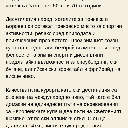
хотелска база през 60-те и 70-те години.
Десятилетия наред, хотелите за почивка в
Боровец си остават прекрасно място за спортни
активности, релакс сред природата и
приключения през лятото. През зимният сезон
курорта предоставя безброй възможности пред
феновете на зимни спортни дисциплини
предлагайки възможности за сноубординг, ски
бягане, алпийски ски, фристайл и фрийрайд на
висше ниво.
Качествата на курорта като ски дестинация са
оценени на международно ниво, тъй като е бил
домакин на единадесет пъти на съревнования
за Европейската купа и два пъти на Световният
шампионат по ски алпийски стил. С обща
дължина 54км., пистите тук предоставят