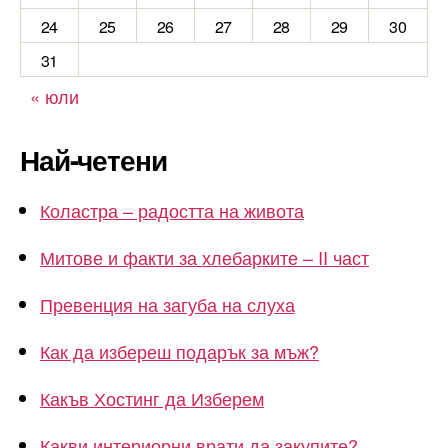
24
25
26
27
28
29
30
31
« юли
Най-четени
Коластра – радостта на живота
Митове и факти за хлебарките – II част
Превенция на загуба на слуха
Как да избереш подарък за мъж?
Какъв Хостинг да Изберем
Какви интериорни врати да закупите?