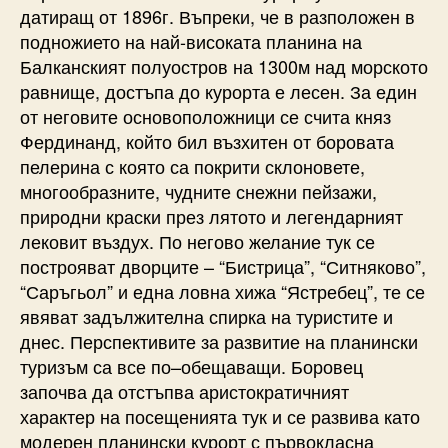
датиращ от 1896г. Въпреки, че в разположен в
подножието на най-високата планина на
Балканският полуостров на 1300м над морското
равнище, достъпа до курорта е лесен. За един
от неговите основоположници се счита княз
Фердинанд, който бил възхитен от боровата
пелерина с която са покрити склоновете,
многообразните, чудните снежни пейзажи,
природни краски през лятото и легендарният
лековит въздух. По негово желание тук се
построяват дворците – “Бистрица”, “Ситняково”,
“Саръгьол” и една ловна хижа “Ястребец”, те се
явяват задължителна спирка на туристите и
днес. Перспективите за развитие на планински
туризъм са все по–обещаващи. Боровец
започва да отстъпва аристократичният
характер на посещенията тук и се развива като
модерен планински курорт с първокласна