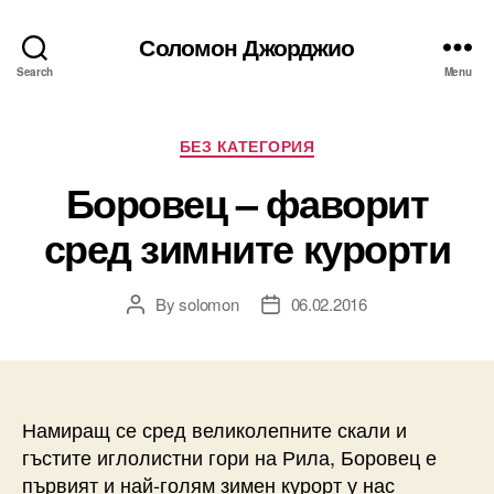
Соломон Джорджио
Search
Menu
Categories
БЕЗ КАТЕГОРИЯ
Боровец – фаворит
сред зимните курорти
By
solomon
06.02.2016
Post
Post
author
date
Намиращ се сред великолепните скали и
гъстите иглолистни гори на Рила, Боровец е
първият и най-голям зимен курорт у нас