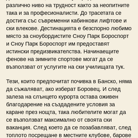
различно ниво на трудност както за неопитните
така и за професионалисти. До трасетата се
достига със съвременни кабинкови лифтове и
ски влекове. Дестинацията е безспорно любимо
място за сноубордистите Сноу Парк Бороспорт
и Сноу Парк Бороспорт им предоставят
истински предизвикателства. Начинаещите
фенове на зимните спортове могат да се
възползват от услугите на ски училищата тук.
Тези, които предпочитат почивка в Банско, няма
да съжаляват, ако изберат Боровец. И след
залеза на слънцето курорта остава оживен
благодарение на създадените условия за
каране през нощта, така любителите могат да
се възползват максимално от своята ски
ваканция. След което да се позабавляват, след
топлото посрещане в местните клубове, барове