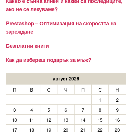
Какво е сънна апнея и какви са последиците,
ако не се лекуваме?
Prestashop – Оптимизация на скоростта на
зареждане
Безплатни книги
Как да избереш подарък за мъж?
август 2026
П
В
С
Ч
П
С
Н
1
2
3
4
5
6
7
8
9
10
11
12
13
14
15
16
17
18
19
20
21
22
23