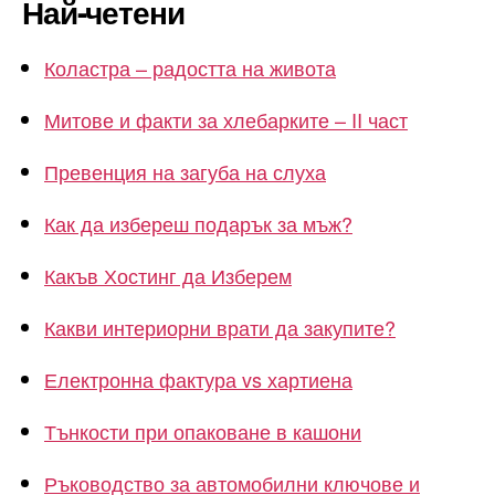
Най-четени
Коластра – радостта на живота
Митове и факти за хлебарките – II част
Превенция на загуба на слуха
Как да избереш подарък за мъж?
Какъв Хостинг да Изберем
Какви интериорни врати да закупите?
Електронна фактура vs хартиена
Тънкости при опаковане в кашони
Ръководство за автомобилни ключове и