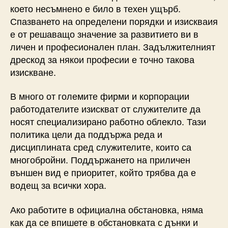
което несъмнено е било в техен ущърб.
Спазването на определени порядки и изискваия
е от решаващо значение за развитието ви в
личен и професионален план. Задължителният
дрескод за някои професии е точно такова
изискване.
В много от големите фирми и корпорации
работодателите изискват от служителите да
носят специализирано работно облекло. Тази
политика цели да поддържа реда и
дисциплината сред служителите, които са
многобройни. Поддържането на приличен
външен вид е приоритет, който трябва да е
водещ за всички хора.
Ако работите в официална обстановка, няма
как да се впишете в обстановката с дънки и