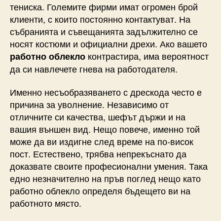
тениска. Големите фирми имат огромен брой
клиенти, с които постоянно контактуват. На
събранията и съвещанията задължително се
носят костюми и официални дрехи. Ако вашето
контрастира, има вероятност
работно облекло
да си навлечете гнева на работодателя.
Именно несъобразяването с дрескода често е
причина за уволнение. Независимо от
отличните си качества, шефът държи и на
вашия външен вид. Нещо повече, именно той
може да ви издигне след време на по-висок
пост. Естествено, трябва непрекъснато да
доказвате своите професионални умения. Така
едно незначително на пръв поглед нещо като
работно облекло определя бъдещето ви на
работното място.