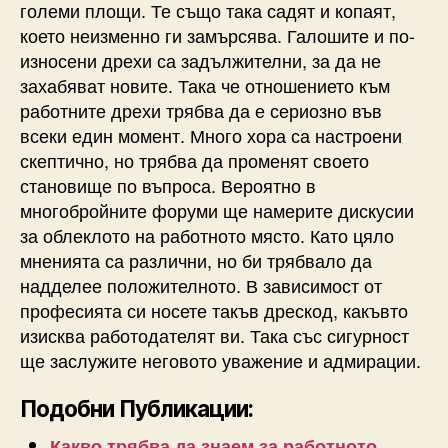
големи площи. Те също така садят и копаят,
което неизменно ги замърсява. Галошите и по-
износени дрехи са задължителни, за да не
захабяват новите. Така че отношението към
работните дрехи трябва да е сериозно във
всеки един момент. Много хора са настроени
скептично, но трябва да променят своето
становище по въпроса. Вероятно в
многобройните форуми ще намерите дискусии
за облеклото на работното място. Като цяло
мненията са различни, но би трябвало да
надделее положителното. В зависимост от
професията си носете такъв дрескод, какъвто
изисква работодателят ви. Така със сигурност
ще заслужите неговото уважение и адмирации.
Подобни Публикации:
Какво трябва да знаем за работното