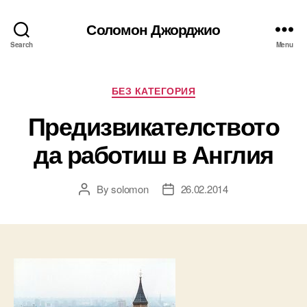
Соломон Джорджио
Search
Menu
Categories
БЕЗ КАТЕГОРИЯ
Предизвикателството
да работиш в Англия
By
solomon
26.02.2014
Post
Post
author
date