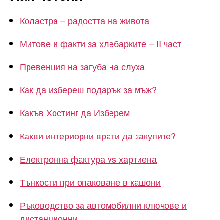
Коластра – радостта на живота
Митове и факти за хлебарките – II част
Превенция на загуба на слуха
Как да избереш подарък за мъж?
Какъв Хостинг да Изберем
Какви интериорни врати да закупите?
Електронна фактура vs хартиена
Тънкости при опаковане в кашони
Ръководство за автомобилни ключове и
дистанционни