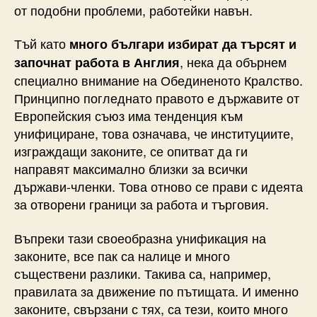
от подобни проблеми, работейки навън.
Тъй като
много българи избират да търсят и
, нека да обърнем
започнат работа в Англия
специално внимание на Обединеното Кралство.
Принципно погледнато правото е държавите от
Европейския съюз има тенденция към
унифициране, това означава, че институциите,
изграждащи законите, се опитват да ги
направят максимално близки за всички
държави-членки. Това отново се прави с идеята
за отворени граници за работа и търговия.
Въпреки тази своеобразна унификация на
законите, все пак са налице и много
съществени разлики. Такива са, например,
правилата за движение по пътищата. И именно
законите, свързани с тях, са тези, които много