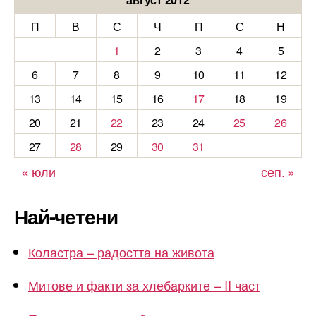
П
В
С
Ч
П
С
Н
1
2
3
4
5
6
7
8
9
10
11
12
13
14
15
16
17
18
19
20
21
22
23
24
25
26
27
28
29
30
31
« юли
сеп. »
Най-четени
Коластра – радостта на живота
Митове и факти за хлебарките – II част