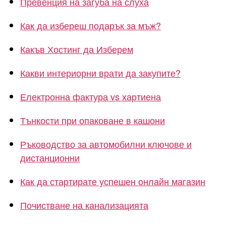
Превенция на загуба на слуха
Как да избереш подарък за мъж?
Какъв Хостинг да Изберем
Какви интериорни врати да закупите?
Електронна фактура vs хартиена
Тънкости при опаковане в кашони
Ръководство за автомобилни ключове и
дистанционни
Как да стартирате успешен онлайн магазин
Почистване на канализацията