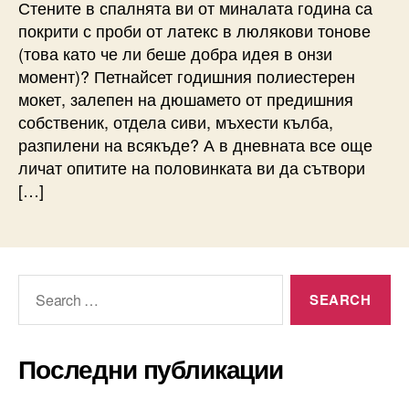
Стените в спалнята ви от миналата година са
покрити с проби от латекс в люлякови тонове
(това като че ли беше добра идея в онзи
момент)? Петнайсет годишния полиестерен
мокет, залепен на дюшамето от предишния
собственик, отдела сиви, мъхести кълба,
разпилени на всякъде? А в дневната все още
личат опитите на половинката ви да сътвори
[…]
Search
for:
Последни публикации