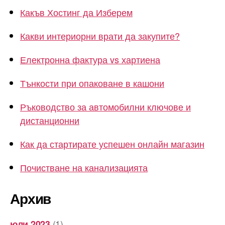
Какъв Хостинг да Изберем
Какви интериорни врати да закупите?
Електронна фактура vs хартиена
Тънкости при опаковане в кашони
Ръководство за автомобилни ключове и
дистанционни
Как да стартирате успешен онлайн магазин
Почистване на канализацията
Архив
(1)
юли 2023