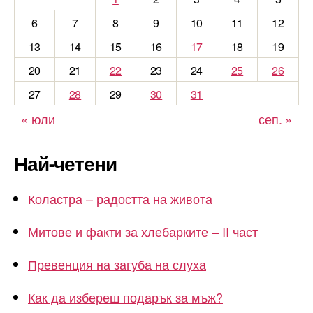
6
7
8
9
10
11
12
13
14
15
16
17
18
19
20
21
22
23
24
25
26
27
28
29
30
31
« юли
сеп. »
Най-четени
Коластра – радостта на живота
Митове и факти за хлебарките – II част
Превенция на загуба на слуха
Как да избереш подарък за мъж?