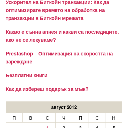
Ускорител на Биткойн транзакции: Как да
оптимизирате времето на обработка на
транзакции в Биткойн мрежата
Какво е сънна апнея и какви са последиците,
ако не се лекуваме?
Prestashop – Оптимизация на скоростта на
зареждане
Безплатни книги
Как да избереш подарък за мъж?
август 2012
П
В
С
Ч
П
С
Н
1
2
3
4
5