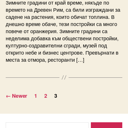
Зимните градини от край време, някъде по
времето на Древен Рим, са били изграждани за
садене на растения, които обичат топлина. В
днешно време обаче, тези постройки са много
повече от оранжерия. Зимните градини са
неделима добавка към обществени постройки,
културно-оздравителни сгради, музей под
открито небе и бизнес центрове. Превърнати в
места за отмора, ресторанти […]
Разделяне
←
Newer
1
2
3
на
публикациите
на
Search