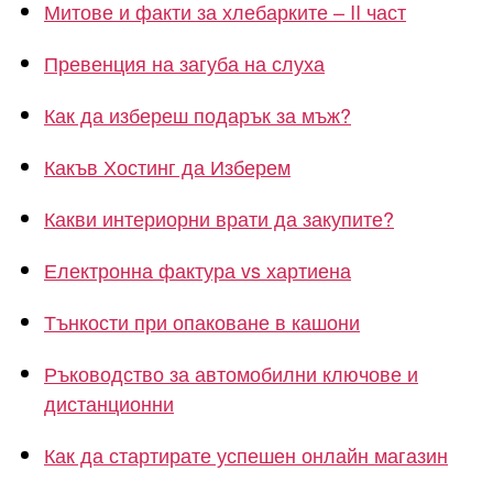
Митове и факти за хлебарките – II част
Превенция на загуба на слуха
Как да избереш подарък за мъж?
Какъв Хостинг да Изберем
Какви интериорни врати да закупите?
Електронна фактура vs хартиена
Тънкости при опаковане в кашони
Ръководство за автомобилни ключове и
дистанционни
Как да стартирате успешен онлайн магазин