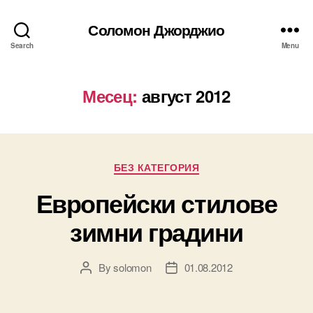
Соломон Джорджио
Search
Menu
Месец:
август 2012
Categories
БЕЗ КАТЕГОРИЯ
Европейски стилове
зимни градини
By
solomon
01.08.2012
Post
Post
author
date