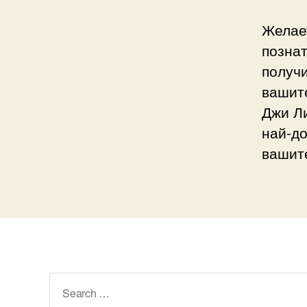
Желае
познат
получи
вашите
Джи Ли
най-до
вашит
Search
for: