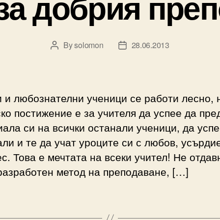
 за добрия пре
By
solomon
28.06.2013
Post
Post
author
date
 и любознателни ученици се работи лесно, 
ко постижение е за учителя да успее да пре
ала си на всички останали ученици, да успе
али и те да учат уроците си с любов, усърди
с. Това е мечтата на всеки учител! Не отдав
разработен метод на преподаване, […]