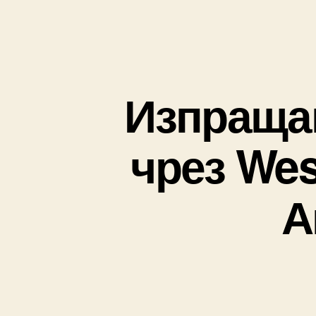
Изпращан
чрез Wes
А