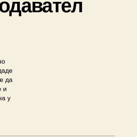
подавател
но
даде
е да
е и
на у