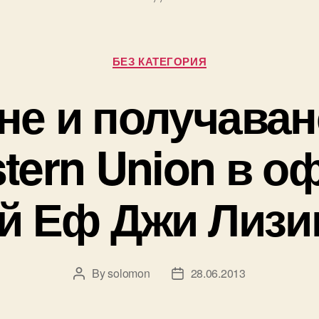
Categories
БЕЗ КАТЕГОРИЯ
е и получаван
tern Union в о
й Еф Джи Лизи
By
solomon
28.06.2013
Post
Post
author
date