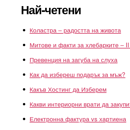
Най-четени
Коластра – радостта на живота
Митове и факти за хлебарките – II
Превенция на загуба на слуха
Как да избереш подарък за мъж?
Какъв Хостинг да Изберем
Какви интериорни врати да закупи
Електронна фактура vs хартиена