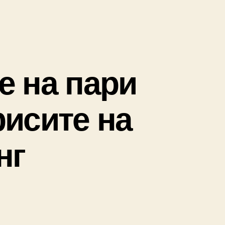
е на пари
фисите на
нг