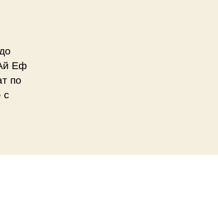
 до
 Ай Еф
ат по
 с