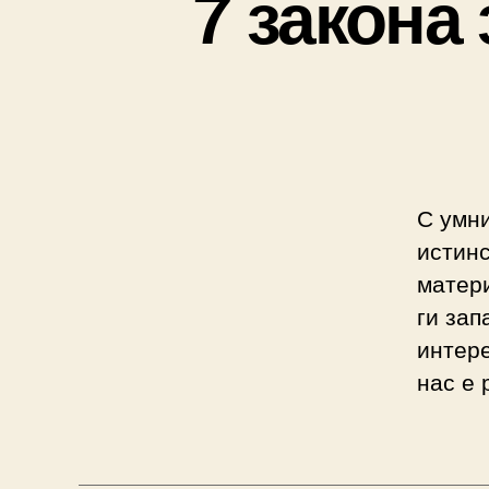
7 закона
С умни
истинс
матери
ги зап
интере
нас е 