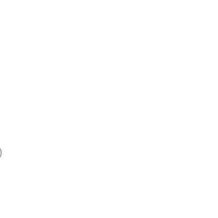
)
)
)