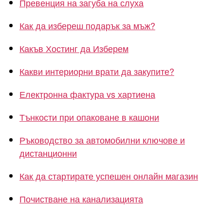
Превенция на загуба на слуха
Как да избереш подарък за мъж?
Какъв Хостинг да Изберем
Какви интериорни врати да закупите?
Електронна фактура vs хартиена
Тънкости при опаковане в кашони
Ръководство за автомобилни ключове и
дистанционни
Как да стартирате успешен онлайн магазин
Почистване на канализацията