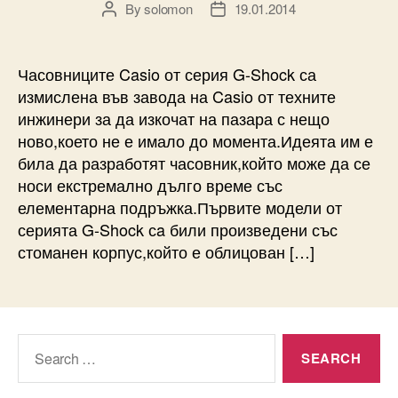
By
solomon
19.01.2014
Post
Post
author
date
Часовниците Casio от серия G-Shock са
измислена във завода на Casio от техните
инжинери за да изкочат на пазара с нещо
ново,което не е имало до момента.Идеята им е
била да разработят часовник,който може да се
носи екстремално дълго време със
елементарна подръжка.Първите модели от
серията G-Shock сa били произведени със
стоманен корпус,който е облицован […]
Search
for: