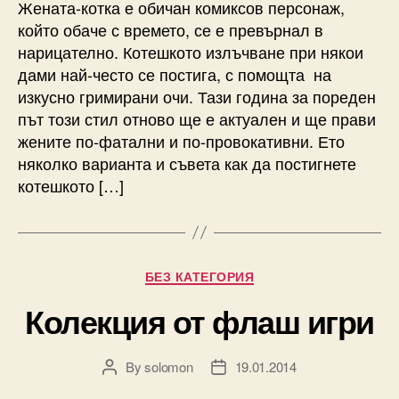
Жената-котка е обичан комиксов персонаж,
който обаче с времето, се е превърнал в
нарицателно. Котешкото излъчване при някои
дами най-често се постига, с помощта на
изкусно гримирани очи. Тази година за пореден
път този стил отново ще е актуален и ще прави
жените по-фатални и по-провокативни. Ето
няколко варианта и съвета как да постигнете
котешкото […]
Categories
БЕЗ КАТЕГОРИЯ
Колекция от флаш игри
By
solomon
19.01.2014
Post
Post
author
date