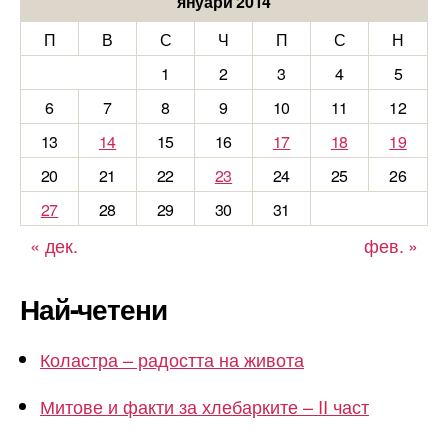
януари 2014
П
В
С
Ч
П
С
Н
1
2
3
4
5
6
7
8
9
10
11
12
13
14
15
16
17
18
19
20
21
22
23
24
25
26
27
28
29
30
31
« дек.
фев. »
Най-четени
Коластра – радостта на живота
Митове и факти за хлебарките – II част