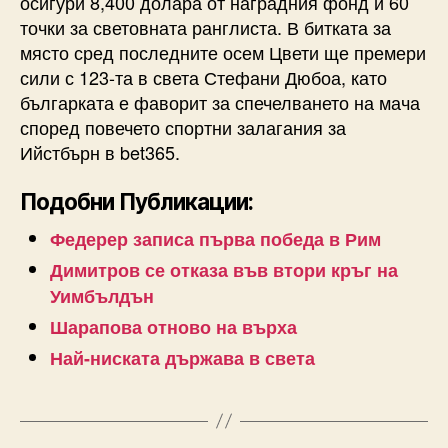
осигури 8,400 долара от наградния фонд и 60
точки за световната ранглиста. В битката за
място сред последните осем Цвети ще премери
сили с 123-та в света Стефани Дюбоа, като
българката е фаворит за спечелването на мача
според повечето спортни залагания за
Ийстбърн в bet365.
Подобни Публикации:
Федерер записа първа победа в Рим
Димитров се отказа във втори кръг на
Уимбълдън
Шарапова отново на върха
Най-ниската държава в света