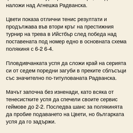
наложи над Агнешка Радванска.
Цвети показа отлични тенис резултати и
продължава във втори кръг на престижния
турнир на трева в Ийстбър след победа над
поставената под номер едно в основната схема
полякиня с 6-2 6-4.
Пловдивчанката успя да сложи край на серията
си от седем поредни загуби в преките сблъсъци
със значително по-титулованата Радванска.
Мачът започна без изненади, като всяка от
тенесистките успя да спечели своите сервис
геймове до 2-2. Последва шанс за полякинята
да пробие подаването на Цвети, но българката
успя да го задържи.