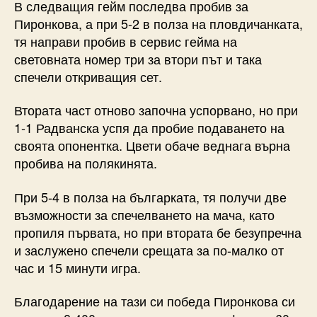
В следващия гейм последва пробив за
Пиронкова, а при 5-2 в полза на пловдичанката,
тя направи пробив в сервис гейма на
световната номер три за втори път и така
спечели откриващия сет.
Втората част отново започна успорвано, но при
1-1 Радванска успя да пробие подаването на
своята опонентка. Цвети обаче веднага върна
пробива на полякинята.
При 5-4 в полза на българката, тя получи две
възможности за спечелването на мача, като
пропиля първата, но при втората бе безупречна
и заслужено спечели срещата за по-малко от
час и 15 минути игра.
Благодарение на тази си победа Пиронкова си