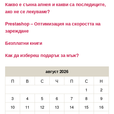
Какво е сънна апнея и какви са последиците,
ако не се лекуваме?
Prestashop – Оптимизация на скоростта на
зареждане
Безплатни книги
Как да избереш подарък за мъж?
август 2026
П
В
С
Ч
П
С
Н
1
2
3
4
5
6
7
8
9
10
11
12
13
14
15
16