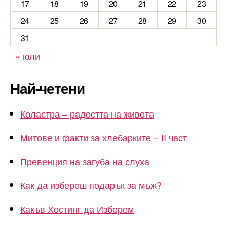
17
18
19
20
21
22
23
24
25
26
27
28
29
30
31
« юли
Най-четени
Коластра – радостта на живота
Митове и факти за хлебарките – II част
Превенция на загуба на слуха
Как да избереш подарък за мъж?
Какъв Хостинг да Изберем