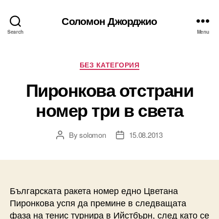
Соломон Джорджио
Search
Menu
Categories
БЕЗ КАТЕГОРИЯ
Пиронкова отстрани
номер три в света
By
solomon
15.08.2013
Post
Post
author
date
Българската ракета номер едно Цветана
Пиронкова успя да премине в следващата
фаза на тенис турнира в Ийстбърн, след като се