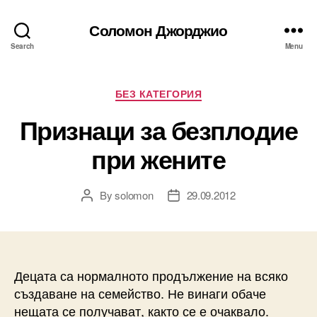
Соломон Джорджио
Search
Menu
Categories
БЕЗ КАТЕГОРИЯ
Признаци за безплодие
при жените
By
solomon
29.09.2012
Post
Post
author
date
Децата са нормалното продължение на всяко
създаване на семейство. Не винаги обаче
нещата се получават, както се е очаквало.