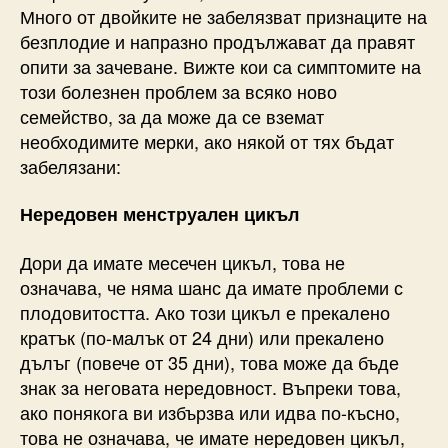
Много от двойките не забелязват признаците на
безплодие и напразно продължават да правят
опити за зачеване. Вижте кои са симптомите на
този болезнен проблем за всяко ново
семейство, за да може да се вземат
необходимите мерки, ако някой от тях бъдат
забелязани:
Нередовен менструален цикъл
Дори да имате месечен цикъл, това не
означава, че няма шанс да имате проблеми с
плодовитостта. Ако този цикъл е прекалено
кратък (по-малък от 24 дни) или прекалено
дълъг (повече от 35 дни), това може да бъде
знак за неговата нередовност. Въпреки това,
ако понякога ви избързва или идва по-късно,
това не означава, че имате нередовен цикъл,