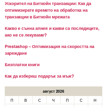
Ускорител на Биткойн транзакции: Как да
оптимизирате времето на обработка на
транзакции в Биткойн мрежата
Какво е сънна апнея и какви са последиците,
ако не се лекуваме?
Prestashop – Оптимизация на скоростта на
зареждане
Безплатни книги
Как да избереш подарък за мъж?
август 2026
П
В
С
Ч
П
С
Н