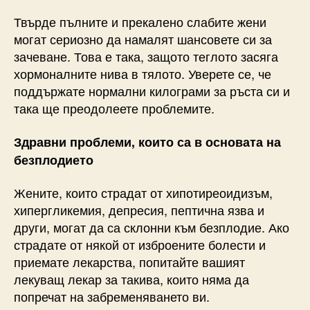
Твърде пълните и прекалено слабите жени
могат сериозно да намалят шансовете си за
зачеване. Това е така, защото теглото засяга
хормоналните нива в тялото. Уверете се, че
поддържате нормални килограми за ръста си и
така ще преодолеете проблемите.
Здравни проблеми, които са в основата на
безплодието
Жените, които страдат от хипотиреоидизъм,
хипергликемия, депресия, пептична язва и
други, могат да са склонни към безплодие. Ако
страдате от някой от изброените болести и
приемате лекарства, попитайте вашият
лекуващ лекар за такива, които няма да
попречат на забременяването ви.