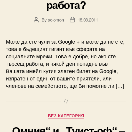
работа?
By
solomon
18.08.2011
Post
Post
author
date
Може да сте чули за Google + и може да не сте,
това е бъдещият гигант във сферата на
социалните мрежи. Това е добре, но ако сте
търсещ работа, и някой ден попадне във
Вашата имейл кутия златен билет на Google,
изпратен от един от вашите приятели, или
членове на семейството, ще Ви помогне ли […]
Categories
БЕЗ КАТЕГОРИЯ
„Омния“ и „Туист-оф“ –