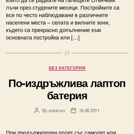
лъчи през студените месеци. Постройките са
все по често наблюдавани в различните
населени места – селата и вилните зони,
където са прекрасно допълнение към
основната постройка или […]
Categories
БЕЗ КАТЕГОРИЯ
По-издръжлива лаптоп
батерия
By
solomon
18.08.2011
Post
Post
author
date
При продължителен полет със самолет или