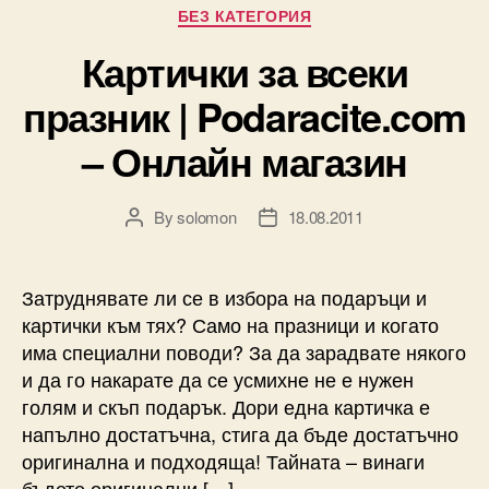
Categories
БЕЗ КАТЕГОРИЯ
Картички за всеки
празник | Podaracite.com
– Онлайн магазин
By
solomon
18.08.2011
Post
Post
author
date
Затруднявате ли се в избора на подаръци и
картички към тях? Само на празници и когато
има специални поводи? За да зарадвате някого
и да го накарате да се усмихне не е нужен
голям и скъп подарък. Дори една картичка е
напълно достатъчна, стига да бъде достатъчно
оригинална и подходяща! Тайната – винаги
бъдете оригинални […]