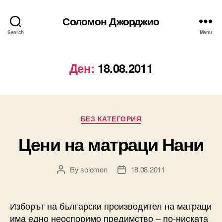
Соломон Джорджио
Search
Menu
Ден:
18.08.2011
Categories
БЕЗ КАТЕГОРИЯ
Цени на матраци Нани
By
solomon
18.08.2011
Post
Post
author
date
Изборът на български производител на матраци
има едно неоспоримо предимство – по-ниската