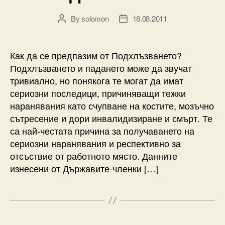
By
solomon
18.08.2011
Post
Post
author
date
Как да се предпазим от Подхлъзването?
Подхлъзването и падането може да звучат
тривиално, но понякога те могат да имат
сериозни последици, причиняващи тежки
наранявания като счупване на костите, мозъчно
сътресение и дори инвалидизиране и смърт. Те
са най-честата причина за получаването на
сериозни наранявания и респективно за
отсъствие от работното място. Данните
изнесени от Държавите-членки […]