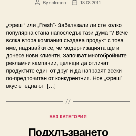
By
solomon
18.08.2011
Post
Post
author
date
„Фреш‘‘ или „Fresh”- Забелязали ли сте колко
популярна стана напоследък тази дума ”? Вече
всяка втора компания създава продукт с това
име, надявайки се, че модернизацията ще и
донесе нови клиенти. Започват многобройните
рекламни кампании, целящи да отличат
продуктите един от друг и да направят всеки
по-предпочитан от конкурентния. Нов „Фреш”
вкус е една от […]
Categories
БЕЗ КАТЕГОРИЯ
Подхлъзването