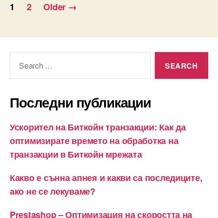
Разделяне
1
2
Older
→
на
публикациите
на
Search
for:
страници
Последни публикации
Ускорител на Биткойн транзакции: Как да
оптимизирате времето на обработка на
транзакции в Биткойн мрежата
Какво е сънна апнея и какви са последиците,
ако не се лекуваме?
Prestashop – Оптимизация на скоростта на