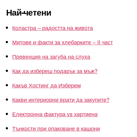
Най-четени
Коластра – радостта на живота
Митове и факти за хлебарките – II част
Превенция на загуба на слуха
Как да избереш подарък за мъж?
Какъв Хостинг да Изберем
Какви интериорни врати да закупите?
Електронна фактура vs хартиена
Тънкости при опаковане в кашони