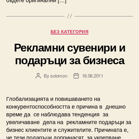
Categories
БЕЗ КАТЕГОРИЯ
Рекламни сувенири и
подаръци за бизнеса
By
solomon
18.08.2011
Post
Post
author
date
Глобализацията и повишаването на
конкурентоспособността е причина в днешно
време да се наблюдава тенденция за
увеличаване дела на рекламните подаръци за
бизнес клиентите и служителите. Причината е,
че тези подаръци допринасят за укрепване