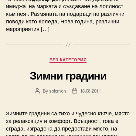
имиджа на марката и създаване на лоялност
към нея . Размяната на подаръци по различни
поводи като Коледа, Нова година, различни
мероприятия […]
Categories
БЕЗ КАТЕГОРИЯ
Зимни градини
By
solomon
18.08.2011
Post
Post
author
date
Зимните градини са тихо и чудесно кътче, място
за релаксация и комфорт. Всъщност, това е
сграда, изградена да предостави място, на
което да се радвате на галещите слънчеви