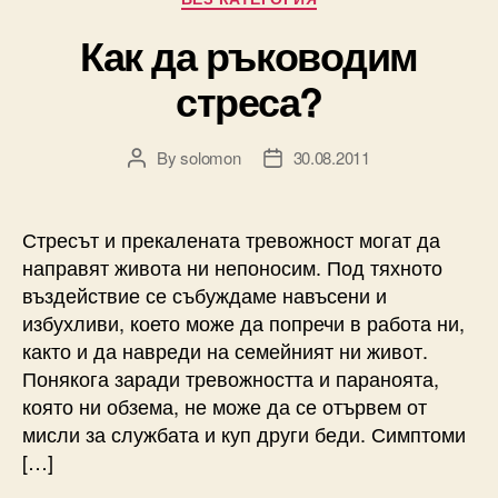
Как да ръководим
стреса?
By
solomon
30.08.2011
Post
Post
author
date
Стресът и прекалената тревожност могат да
направят живота ни непоносим. Под тяхното
въздействие се събуждаме навъсени и
избухливи, което може да попречи в работа ни,
както и да навреди на семейният ни живот.
Понякога заради тревожността и параноята,
която ни обзема, не може да се отървем от
мисли за службата и куп други беди. Симптоми
[…]