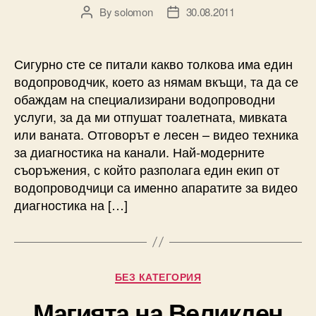
By
solomon
30.08.2011
Post
Post
author
date
Сигурно сте се питали какво толкова има един
водопроводчик, което аз нямам вкъщи, та да се
обаждам на специализирани водопроводни
услуги, за да ми отпушат тоалетната, мивката
или ваната. Отговорът е лесен – видео техника
за диагностика на канали. Най-модерните
съоръжения, с който разполага един екип от
водопроводчици са именно апаратите за видео
диагностика на […]
Categories
БЕЗ КАТЕГОРИЯ
Магията на Великден