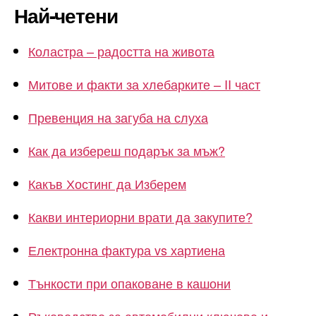
Най-четени
Коластра – радостта на живота
Митове и факти за хлебарките – II част
Превенция на загуба на слуха
Как да избереш подарък за мъж?
Какъв Хостинг да Изберем
Какви интериорни врати да закупите?
Електронна фактура vs хартиена
Тънкости при опаковане в кашони