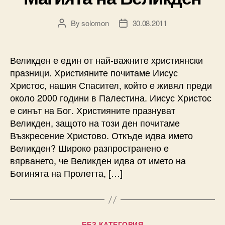
By
solomon
30.08.2011
Post
Post
author
date
Великден е един от най-важните християнски
празници. Християните почитаме Иисус
Христос, нашия Спасител, който е живял преди
около 2000 години в Палестина. Иисус Христос
е синът на Бог. Християните празнуват
Великден, защото на този ден почитаме
Възкресение Христово. Откъде идва името
Великден? Широко разпространено е
вярването, че Великден идва от името на
Богинята на Пролетта, […]
Categories
БЕЗ КАТЕГОРИЯ