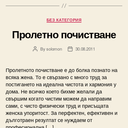
Categories
БЕЗ КАТЕГОРИЯ
Пролетно почистване
By
solomon
30.08.2011
Post
Post
author
date
Пролетното почистване е до болка познато на
всяка жена. То е свързано с много труд за
постигането на идеална чистота и хармония у
дома. Не всичко което бихме желали да
свършим когато чистим можем да направим
сами, с чисто физически труд и присъщата
женска упоритост. За перфектен, ефективен и
дълготраен резултат се нуждаем от
професионална […]