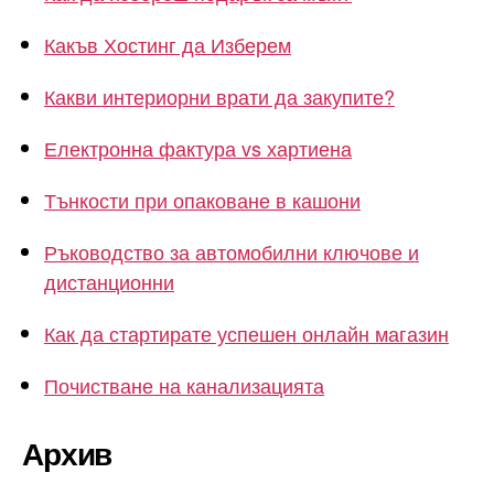
Какъв Хостинг да Изберем
Какви интериорни врати да закупите?
Електронна фактура vs хартиена
Тънкости при опаковане в кашони
Ръководство за автомобилни ключове и
дистанционни
Как да стартирате успешен онлайн магазин
Почистване на канализацията
Архив