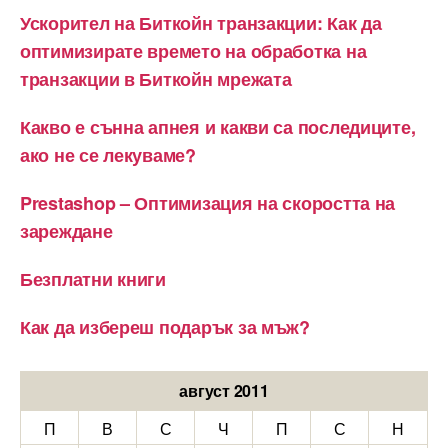
Ускорител на Биткойн транзакции: Как да
оптимизирате времето на обработка на
транзакции в Биткойн мрежата
Какво е сънна апнея и какви са последиците,
ако не се лекуваме?
Prestashop – Оптимизация на скоростта на
зареждане
Безплатни книги
Как да избереш подарък за мъж?
август 2011
П
В
С
Ч
П
С
Н