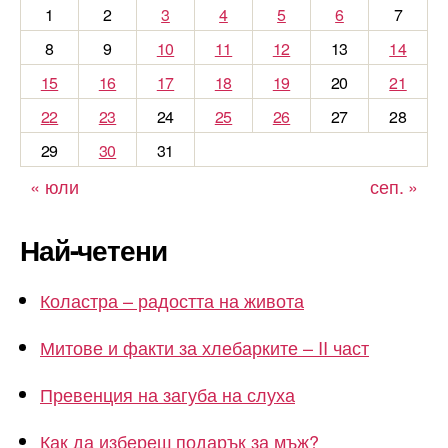
1
2
3
4
5
6
7
8
9
10
11
12
13
14
15
16
17
18
19
20
21
22
23
24
25
26
27
28
29
30
31
« юли
сеп. »
Най-четени
Коластра – радостта на живота
Митове и факти за хлебарките – II част
Превенция на загуба на слуха
Как да избереш подарък за мъж?