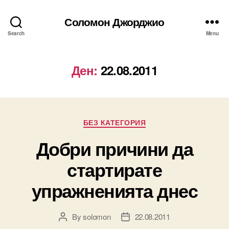
Соломон Джорджио
Search
Menu
Ден:
22.08.2011
Categories
БЕЗ КАТЕГОРИЯ
Добри причини да
стартирате
упражненията днес
By
solomon
22.08.2011
Post
Post
author
date