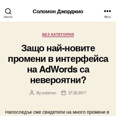
Соломон Джорджио
Search
Menu
Categories
БЕЗ КАТЕГОРИЯ
Защо най-новите
промени в интерфейса
на AdWords са
невероятни?
By
solomon
27.02.2017
Post
Post
author
date
Напоследък сме свидетели на много промени в