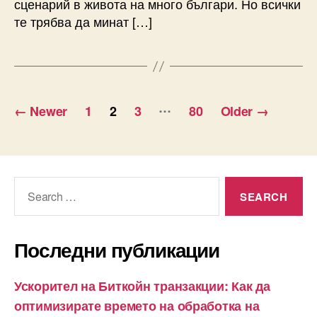
сценарий в живота на много българи. Но всички
те трябва да минат […]
Разделяне
…
←
Newer
1
2
3
80
Older
→
на
публикациите
на
Search
for:
страници
Последни публикации
Ускорител на Биткойн транзакции: Как да
оптимизирате времето на обработка на