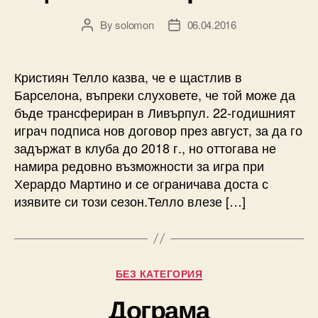
By
solomon
06.04.2016
Post
Post
author
date
Кристиян Телло казва, че е щастлив в
Барселона, въпреки слуховете, че той може да
бъде трансфериран в Ливърпул. 22-годишният
играч подписа нов договор през август, за да го
задържат в клуба до 2018 г., но оттогава не
намира редовно възможности за игра при
Херардо Мартино и се ограничава доста с
изявите си този сезон.Телло влезе […]
Categories
БЕЗ КАТЕГОРИЯ
Дограма