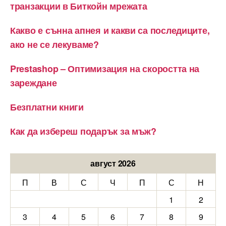
транзакции в Биткойн мрежата
Какво е сънна апнея и какви са последиците,
ако не се лекуваме?
Prestashop – Оптимизация на скоростта на
зареждане
Безплатни книги
Как да избереш подарък за мъж?
август 2026
П
В
С
Ч
П
С
Н
1
2
3
4
5
6
7
8
9