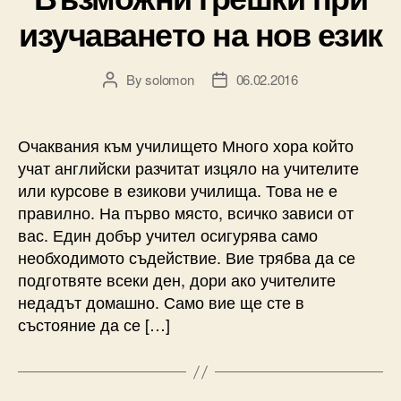
изучаването на нов език
By
solomon
06.02.2016
Post
Post
author
date
Очаквания към училището Много хора който
учат английски разчитат изцяло на учителите
или курсове в езикови училища. Това не е
правилно. На първо място, всичко зависи от
вас. Един добър учител осигурява само
необходимото съдействие. Вие трябва да се
подготвяте всеки ден, дори ако учителите
недадът домашно. Само вие ще сте в
състояние да се […]