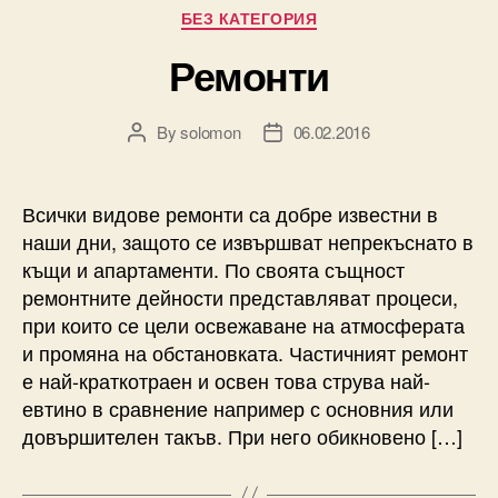
Categories
БЕЗ КАТЕГОРИЯ
Ремонти
By
solomon
06.02.2016
Post
Post
author
date
Всички видове ремонти са добре известни в
наши дни, защото се извършват непрекъснато в
къщи и апартаменти. По своята същност
ремонтните дейности представляват процеси,
при които се цели освежаване на атмосферата
и промяна на обстановката. Частичният ремонт
е най-краткотраен и освен това струва най-
евтино в сравнение например с основния или
довършителен такъв. При него обикновено […]