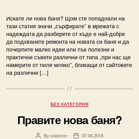
author
date
Искате ли нова баня? Щом сте попаднали на
тази статия значи „сърфирате” в мрежата с
надеждата да разберете от къде е най-добре
да подхванете ремонта на новата си баня и да
почерпите малко идеи или пък полезни и
практични съвети различни от типа „при нас ще
намерите от пиле мляко”, бликащи от сайтовете
на различни […]
Categories
БЕЗ КАТЕГОРИЯ
Правите нова баня?
By
solomon
07.04.2016
Post
Post