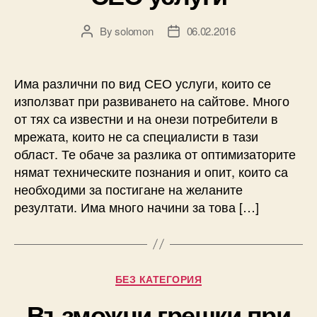
By
solomon
06.02.2016
Post
Post
author
date
Има различни по вид СЕО услуги, които се
използват при развиването на сайтове. Много
от тях са известни и на онези потребители в
мрежата, които не са специалисти в тази
област. Те обаче за разлика от оптимизаторите
нямат техническите познания и опит, които са
необходими за постигане на желаните
резултати. Има много начини за това […]
Categories
БЕЗ КАТЕГОРИЯ
Възможни грешки при