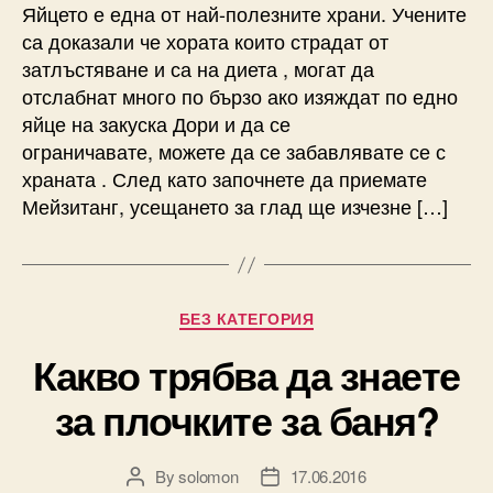
Яйцето е една от най-полезните храни. Учените
са доказали че хората които страдат от
затлъстяване и са на диета , могат да
отслабнат много по бързо ако изяждат по едно
яйце на закуска Дори и да се
ограничавате, можете да се забавлявате се с
храната . След като започнете да приемате
Мейзитанг, усещането за глад ще изчезне […]
Categories
БЕЗ КАТЕГОРИЯ
Какво трябва да знаете
за плочките за баня?
By
solomon
17.06.2016
Post
Post