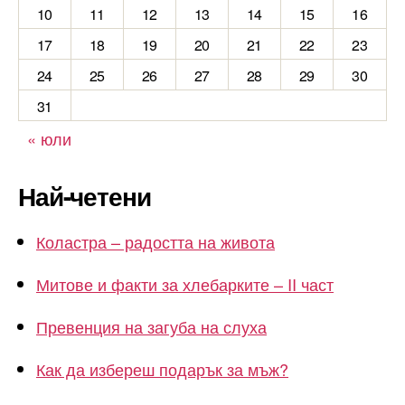
10
11
12
13
14
15
16
17
18
19
20
21
22
23
24
25
26
27
28
29
30
31
« юли
Най-четени
Коластра – радостта на живота
Митове и факти за хлебарките – II част
Превенция на загуба на слуха
Как да избереш подарък за мъж?