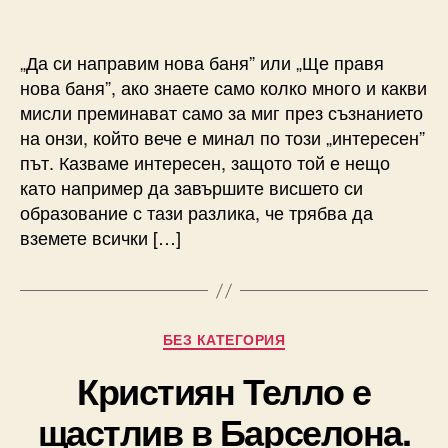
author
date
„Да си направим нова баня” или „Ще правя
нова баня”, ако знаете само колко много и какви
мисли преминават само за миг през съзнанието
на онзи, който вече е минал по този „интересен”
път. Казваме интересен, защото той е нещо
като например да завършите висшето си
образование с тази разлика, че трябва да
вземете всички […]
Categories
БЕЗ КАТЕГОРИЯ
Кристиян Телло е
щастлив в Барселона.